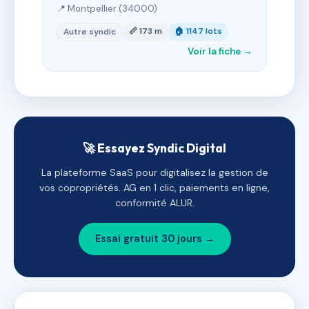
📍 Montpellier (34000)
📏 173 m
🏠 1147 lots
Autre syndic
Voir la fiche →
🚀 Essayez Syndic Digital
La plateforme SaaS pour digitalisez la gestion de
vos copropriétés. AG en 1 clic, paiements en ligne,
conformité ALUR.
Essai gratuit 30 jours →