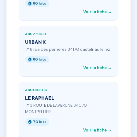
🏠 80 lots
Voir la fiche →
AB6279681
URBAN K
📍 8 rue des perrieres 34170 castelnau le lez
🏠 80 lots
Voir la fiche →
AB0082016
LE RAPHAEL
📍 3 ROUTE DE LAVERUNE 34070
MONTPELLIER
🏠 70 lots
Voir la fiche →