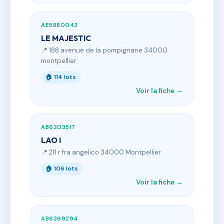
AE5880042
LE MAJESTIC
📍 188 avenue de la pompignane 34000
montpellier
🏠 114 lots
Voir la fiche →
AB6203517
LAO I
📍 211 r fra angelico 34000 Montpellier
🏠 106 lots
Voir la fiche →
AB6269294