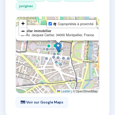
juvignac
+
🏘 Copropriétés à proximité
×
−
Aguilar immobilier
87 Av. Jacques Cartier, 34000 Montpellier, France
Leaflet
|
© OpenStreetMap
🗺 Voir sur Google Maps