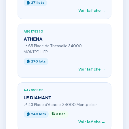
🏠 271 lots
Voir la fiche →
AB6178370
ATHENA
📍 65 Place de Thessalie 34000
MONTPELLIER
🏠 270 lots
Voir la fiche →
AA7651805
LE DIAMANT
📍 43 Place d'Acadie, 34000 Montpellier
🏠 240 lots
🏗 3 bât.
Voir la fiche →