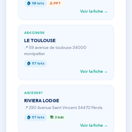
🏠 118 lots
⚠ PPT
Voir la fiche →
AB4129656
LE TOULOUSE
📍 59 avenue de toulouse 34000
montpellier
🏠 117 lots
Voir la fiche →
AI6133987
RIVIERA LODGE
📍 290 Avenue Saint Vincent 34470 Pérols
🏠 117 lots
🏗 3 bât.
Voir la fiche →