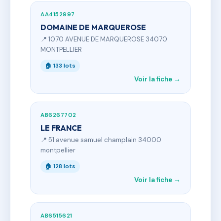
AA4152997
DOMAINE DE MARQUEROSE
📍 1070 AVENUE DE MARQUEROSE 34070
MONTPELLIER
🏠 133 lots
Voir la fiche →
AB6267702
LE FRANCE
📍 51 avenue samuel champlain 34000
montpellier
🏠 128 lots
Voir la fiche →
AB6515621