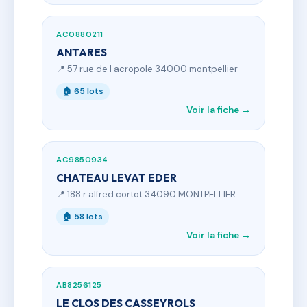
AC0880211
ANTARES
📍 57 rue de l acropole 34000 montpellier
🏠 65 lots
Voir la fiche →
AC9850934
CHATEAU LEVAT EDER
📍 188 r alfred cortot 34090 MONTPELLIER
🏠 58 lots
Voir la fiche →
AB8256125
LE CLOS DES CASSEYROLS