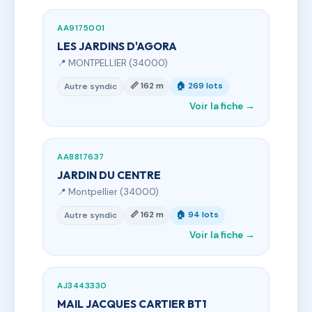
AA9175001
LES JARDINS D'AGORA
📍 MONTPELLIER (34000)
📏 162 m
🏠 269 lots
Autre syndic
Voir la fiche →
AA8817637
JARDIN DU CENTRE
📍 Montpellier (34000)
📏 162 m
🏠 94 lots
Autre syndic
Voir la fiche →
AJ3443330
MAIL JACQUES CARTIER BT1