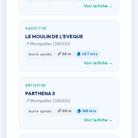
Voir la fiche →
AA0277715
LE MOULIN DE L'EVEQUE
📍 Montpellier (34000)
📏 68 m
🏠 247 lots
Autre syndic
Voir la fiche →
AB7213739
PARTHENA II
📍 Montpellier (34000)
📏 69 m
🏠 168 lots
Autre syndic
Voir la fiche →