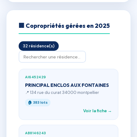
🏢 Copropriétés gérées en 2025
32 résidence(s)
AI6452429
PRINCIPAL ENCLOS AUX FONTAINES
📍 134 rue du curat 34000 montpellier
🏠 383 lots
Voir la fiche →
AB8146243