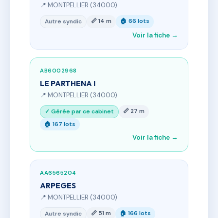
📍 MONTPELLIER (34000)
📏 14 m
🏠 66 lots
Autre syndic
Voir la fiche →
AB6002968
LE PARTHENA I
📍 MONTPELLIER (34000)
📏 27 m
✓ Gérée par ce cabinet
🏠 167 lots
Voir la fiche →
AA6565204
ARPEGES
📍 MONTPELLIER (34000)
📏 51 m
🏠 166 lots
Autre syndic