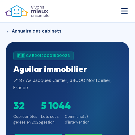
☰
← Annuaire des cabinets
🇫🇷 CAB50120001800023
Aguilar immobilier
📍 87 Av. Jacques Cartier, 34000 Montpellier,
France
32
5 104
4
Copropriétés
Lots sous
Commune(s)
gérées en 2025
gestion
d'intervention