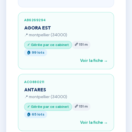
AB6269294
AGORA EST
📍 montpellier (34000)
📏 151 m
✓ Gérée par ce cabinet
🏠 99 lots
Voir la fiche →
AC0880211
ANTARES
📍 montpellier (34000)
📏 151 m
✓ Gérée par ce cabinet
🏠 65 lots
Voir la fiche →