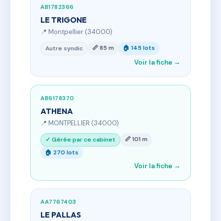
AB1782366
LE TRIGONE
📍 Montpellier (34000)
📏 85 m
🏠 145 lots
Autre syndic
Voir la fiche →
AB6178370
ATHENA
📍 MONTPELLIER (34000)
📏 101 m
✓ Gérée par ce cabinet
🏠 270 lots
Voir la fiche →
AA7767403
LE PALLAS