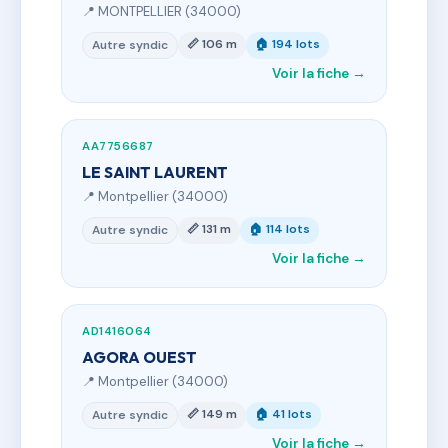
📍 MONTPELLIER (34000)
📏 106 m
🏠 194 lots
Autre syndic
Voir la fiche →
AA7756687
LE SAINT LAURENT
📍 Montpellier (34000)
📏 131 m
🏠 114 lots
Autre syndic
Voir la fiche →
AD1416064
AGORA OUEST
📍 Montpellier (34000)
📏 149 m
🏠 41 lots
Autre syndic
Voir la fiche →