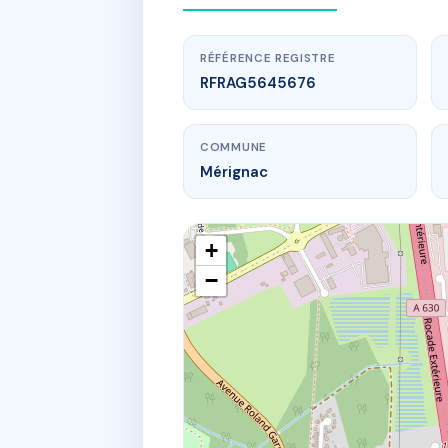
RÉFÉRENCE REGISTRE
RFRAG5645676
COMMUNE
Mérignac
+
−
www.
Les
31 av de