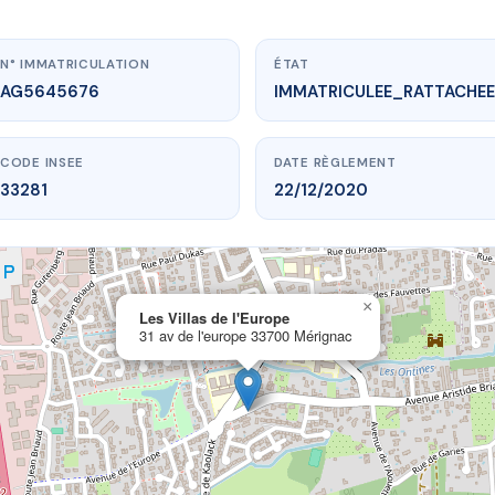
N° IMMATRICULATION
ÉTAT
AG5645676
IMMATRICULEE_RATTACHEE
CODE INSEE
DATE RÈGLEMENT
33281
22/12/2020
×
vme.plus/AG5645676
Les Villas de l'Europe
31 av de l'europe 33700 Mérignac
 Villas de l'Europe
 l'europe
33700 Mérignac