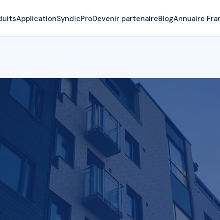
duits
Application
SyndicPro
Devenir partenaire
Blog
Annuaire Fra