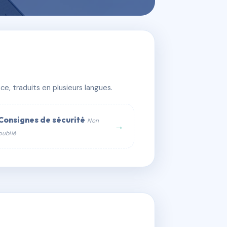
e, traduits en plusieurs langues.
Consignes de sécurité
Non
→
publié
web :
om