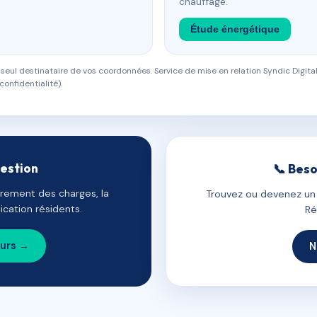
chauffage.
Étude énergétique
eul destinataire de vos coordonnées. Service de mise en relation Syndic Digital
confidentialité).
gestion
📞 Beso
uvrement des charges, la
Trouvez ou devenez un c
cation résidents.
Ré
ours →
N