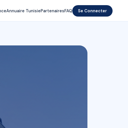
nce
Annuaire Tunisie
Partenaires
FAQ
Se Connecter