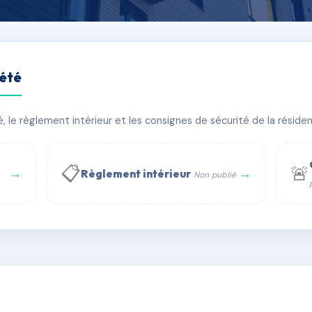
iété
'Europe
le règlement intérieur et les consignes de sécurité de la résidenc
âtiment(s)
📋
🚨
→
→
Règlement intérieur
Non publié
 WhatsApp
✉ Email
té
rue Saint-Honoré, 75001 Paris - Tél. : +33 6 51 11 56 90 - 
AG5645676
🇫🇷
ww.syndic.digital - E-mail : syndic.digital@gmail.c