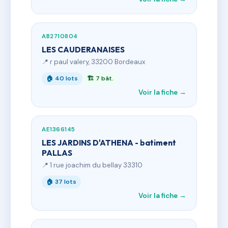
AB2710804
LES CAUDERANAISES
📍 r paul valery, 33200 Bordeaux
🏠 40 lots
🏗 7 bât.
Voir la fiche →
AE1366145
LES JARDINS D'ATHENA - batiment
PALLAS
📍 1 rue joachim du bellay 33310
🏠 37 lots
Voir la fiche →