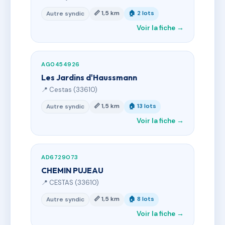
📏 1,5 km
🏠 2 lots
Autre syndic
Voir la fiche →
AG0454926
Les Jardins d'Haussmann
📍 Cestas (33610)
📏 1,5 km
🏠 13 lots
Autre syndic
Voir la fiche →
AD6729073
CHEMIN PUJEAU
📍 CESTAS (33610)
📏 1,5 km
🏠 8 lots
Autre syndic
Voir la fiche →