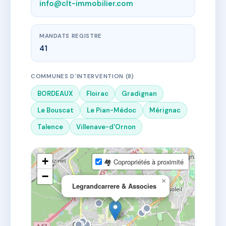
info@clt-immobilier.com
MANDATS REGISTRE
41
COMMUNES D'INTERVENTION (8)
BORDEAUX
Floirac
Gradignan
Le Bouscat
Le Pian-Médoc
Mérignac
Talence
Villenave-d'Ornon
+
🏘 Copropriétés à proximité
−
×
Legrandcarrere & Associes