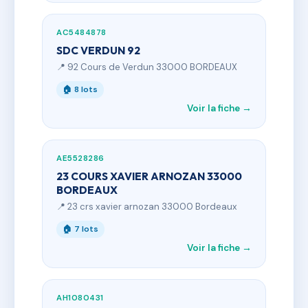
AC5484878
SDC VERDUN 92
📍 92 Cours de Verdun 33000 BORDEAUX
🏠 8 lots
Voir la fiche →
AE5528286
23 COURS XAVIER ARNOZAN 33000
BORDEAUX
📍 23 crs xavier arnozan 33000 Bordeaux
🏠 7 lots
Voir la fiche →
AH1080431