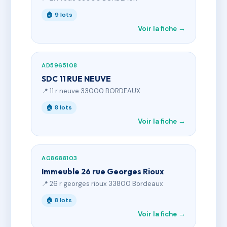
🏠 9 lots
Voir la fiche →
AD5965108
SDC 11 RUE NEUVE
📍 11 r neuve 33000 BORDEAUX
🏠 8 lots
Voir la fiche →
AG8688103
Immeuble 26 rue Georges Rioux
📍 26 r georges rioux 33800 Bordeaux
🏠 8 lots
Voir la fiche →