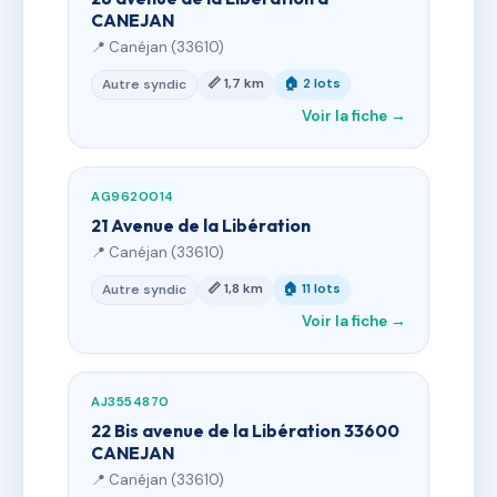
CANEJAN
📍 Canéjan (33610)
📏 1,7 km
🏠 2 lots
Autre syndic
Voir la fiche →
AG9620014
21 Avenue de la Libération
📍 Canéjan (33610)
📏 1,8 km
🏠 11 lots
Autre syndic
Voir la fiche →
AJ3554870
22 Bis avenue de la Libération 33600
CANEJAN
📍 Canéjan (33610)