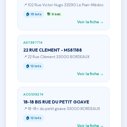
📍 102 Rue Victor Hugo 33290 Le Pian-Médoc
🏠 15 lots
🏗 9 bât.
Voir la fiche →
AD7397714
22 RUE CLEMENT - MS81188
📍 22 Rue Clément 33000 BORDEAUX
🏠 12 lots
Voir la fiche →
AC0108274
18-18 BIS RUE DU PETIT GOAVE
📍 18-18 r du petit goave 33000 BORDEAUX
🏠 12 lots
Voir la fiche →