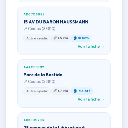
AD6708697
15 AV DU BARON HAUSSMANN
📍 Cestas (33610)
📏 1,5 km
🏠 18 lots
Autre syndic
Voir la fiche →
AA4053732
Parc de la Bastide
📍 Cestas (33610)
📏 1,7 km
🏠 70 lots
Autre syndic
Voir la fiche →
AD5899786
28 avenue de la Libération à