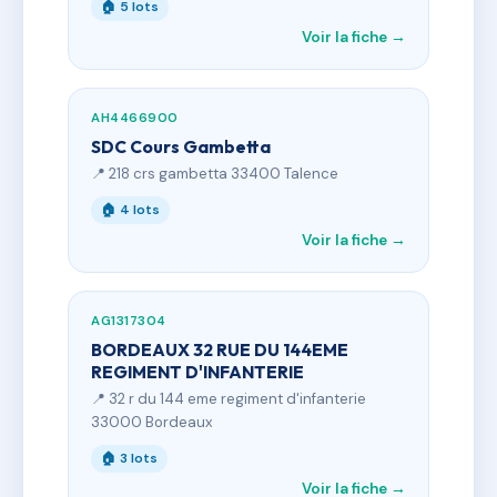
🏠 5 lots
Voir la fiche →
AH4466900
SDC Cours Gambetta
📍 218 crs gambetta 33400 Talence
🏠 4 lots
Voir la fiche →
AG1317304
BORDEAUX 32 RUE DU 144EME
REGIMENT D'INFANTERIE
📍 32 r du 144 eme regiment d'infanterie
33000 Bordeaux
🏠 3 lots
Voir la fiche →