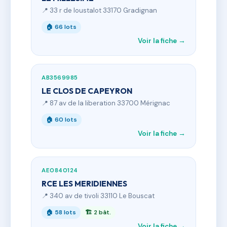
📍 33 r de loustalot 33170 Gradignan
🏠 66 lots
Voir la fiche →
AB3569985
LE CLOS DE CAPEYRON
📍 87 av de la liberation 33700 Mérignac
🏠 60 lots
Voir la fiche →
AE0840124
RCE LES MERIDIENNES
📍 340 av de tivoli 33110 Le Bouscat
🏠 58 lots
🏗 2 bât.
Voir la fiche →