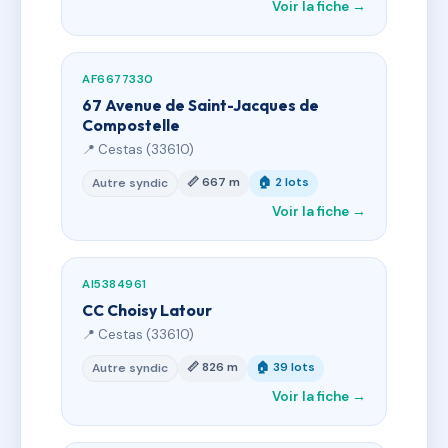
Voir la fiche →
AF6677330
67 Avenue de Saint-Jacques de
Compostelle
📍 Cestas (33610)
📏 667 m
🏠 2 lots
Autre syndic
Voir la fiche →
AI5384961
CC Choisy Latour
📍 Cestas (33610)
📏 826 m
🏠 39 lots
Autre syndic
Voir la fiche →