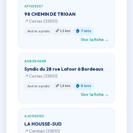
AF1108257
98 CHEMIN DE TRIGAN
📍 Cestas (33610)
📏 1,2 km
🏠 7 lots
Autre syndic
Voir la fiche →
AH6394688
Syndic du 28 rue Latour à Bordeaux
📍 Cestas (33610)
📏 1,3 km
🏠 9 lots
Autre syndic
Voir la fiche →
AJ0116350
LA HOUSSE-SUD
📍 Canéjan (33610)