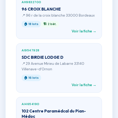
AH9832700
96 CROIX BLANCHE
📍 96 r de la croix blanche 33000 Bordeaux
🏠 18 lots
🏗 2 bât.
Voir la fiche →
AI9547928
SDC BIRDIE LODGE D
📍 29 Avenue Mirieu de Labarre 33140
Villenave-d'Ornon
🏠 16 lots
Voir la fiche →
AI4654190
102 Centre Paramédcal du Pian-
Médoc