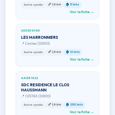
📏 1,9 km
🏠 11 lots
Autre syndic
Voir la fiche →
AD3354065
LES MARRONNIERS
📍 Cestas (33610)
📏 1,9 km
🏠 12 lots
Autre syndic
Voir la fiche →
AA1587823
SDC RESIDENCE LE CLOS
HAUSSMANN
📍 CESTAS (33610)
📏 1,9 km
🏠 230 lots
Autre syndic
Voir la fiche →