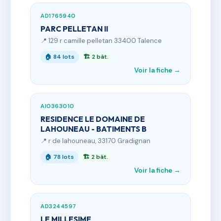
AD1765940
PARC PELLETAN II
📍 129 r camille pelletan 33400 Talence
🏠 84 lots
🏗 2 bât.
Voir la fiche →
AI0363010
RESIDENCE LE DOMAINE DE
LAHOUNEAU - BATIMENTS B
📍 r de lahouneau, 33170 Gradignan
🏠 78 lots
🏗 2 bât.
Voir la fiche →
AD3244597
LE MILLESIME