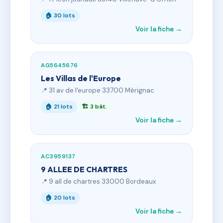
🏠 30 lots
Voir la fiche →
AG5645676
Les Villas de l'Europe
📍 31 av de l'europe 33700 Mérignac
🏠 21 lots
🏗 3 bât.
Voir la fiche →
AC3959137
9 ALLEE DE CHARTRES
📍 9 all de chartres 33000 Bordeaux
🏠 20 lots
Voir la fiche →