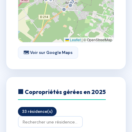
Leaflet
|
© OpenStreetMap
🗺 Voir sur Google Maps
🏢 Copropriétés gérées en 2025
33 résidence(s)