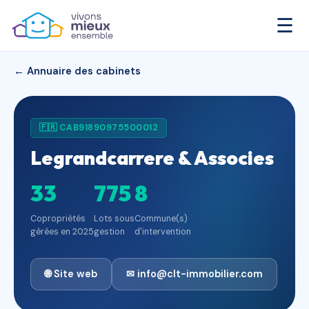
☰
← Annuaire des cabinets
🇫🇷 CAB91890975500012
Legrandcarrere & Associes
33
775
8
Copropriétés
Lots sous
Commune(s)
gérées en 2025
gestion
d'intervention
🌐 Site web
✉ info@clt-immobilier.com