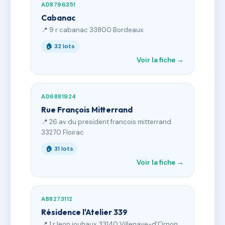
AD8796351
Cabanac
📍 9 r cabanac 33800 Bordeaux
🏠 32 lots
Voir la fiche →
AD6881924
Rue François Mitterrand
📍 26 av du president francois mitterrand
33270 Floirac
🏠 31 lots
Voir la fiche →
AB8273112
Résidence l'Atelier 339
📍 1 r leon jouhaux 33140 Villenave-d'Ornon