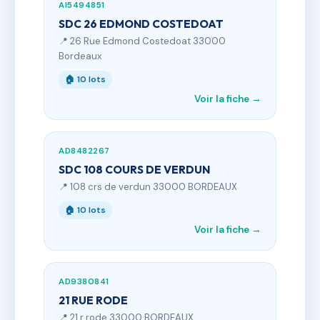
AI5494851
SDC 26 EDMOND COSTEDOAT
📍 26 Rue Edmond Costedoat 33000
Bordeaux
🏠 10 lots
Voir la fiche →
AD8482267
SDC 108 COURS DE VERDUN
📍 108 crs de verdun 33000 BORDEAUX
🏠 10 lots
Voir la fiche →
AD9380841
21 RUE RODE
📍 21 r rode 33000 BORDEAUX