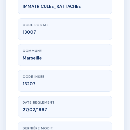
IMMATRICULEE_RATTACHEE
www.vme.plus/AG7222649
1 traverse Montmajour
1 tra montmajour
13007 Marseille
CODE POSTAL
13007
COMMUNE
Marseille
CODE INSEE
13207
DATE RÈGLEMENT
27/02/1967
DERNIÈRE MODIF.