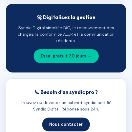
🚀 Digitalisez la gestion
Syndic Digital simplifie l'AG, le recouvrement des
charges, la conformité ALUR et la communication
résidents.
Essai gratuit 30 jours →
📞 Besoin d'un syndic pro ?
Trouvez ou devenez un cabinet syndic certifié
Syndic Digital. Réponse sous 24h.
Nous contacter