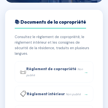
🇫🇷 RFRAG7222649
1 traverse Montmajour
📚 Documents de la copropriété
📍 1 tra montmajour 13007 Marseille
Consultez le règlement de copropriété, le
✓ Immatriculée
🏠 6 lots
🏗 1 bâtiment(s)
règlement intérieur et les consignes de
sécurité de la résidence, traduits en plusieurs
langues.
📞 Contacter Syndic Digital
💬 WhatsApp
✉ Email
Règlement de copropriété
Non
📜
→
publié
📋
→
Règlement intérieur
Non publié