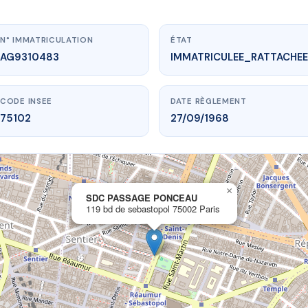
N° IMMATRICULATION
ÉTAT
AG9310483
IMMATRICULEE_RATTACHEE
CODE INSEE
DATE RÈGLEMENT
75102
27/09/1968
×
vme.plus/AG9310483
SDC PASSAGE PONCEAU
119 bd de sebastopol 75002 Paris
 PASSAGE PONCEAU
de sebastopol
75002 Paris