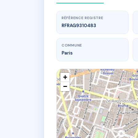
RÉFÉRENCE REGISTRE
RFRAG9310483
COMMUNE
Paris
+
−
www.
SDC
119 bd 