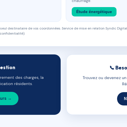
chauffage.
Étude énergétique
eul destinataire de vos coordonnées. Service de mise en relation Syndic Digital
confidentialité).
gestion
📞 Beso
uvrement des charges, la
Trouvez ou devenez un c
cation résidents.
Ré
ours →
N