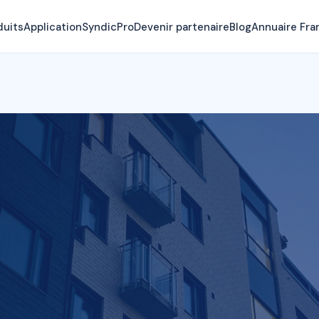
duits
Application
SyndicPro
Devenir partenaire
Blog
Annuaire Fra