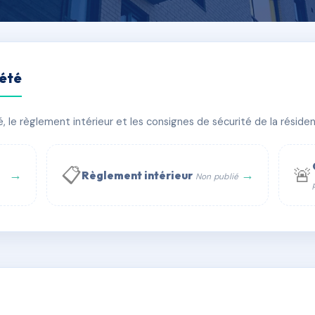
iété
 PONCEAU
le règlement intérieur et les consignes de sécurité de la résidenc
bâtiment(s)
📋
🚨
→
→
Règlement intérieur
Non publié
 WhatsApp
✉ Email
té
rue Saint-Honoré, 75001 Paris - Tél. : +33 6 51 11 56 90 - 
AG9310483
🇫🇷
ww.syndic.digital - E-mail : syndic.digital@gmail.c