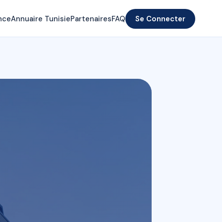
nce
Annuaire Tunisie
Partenaires
FAQ
Se Connecter