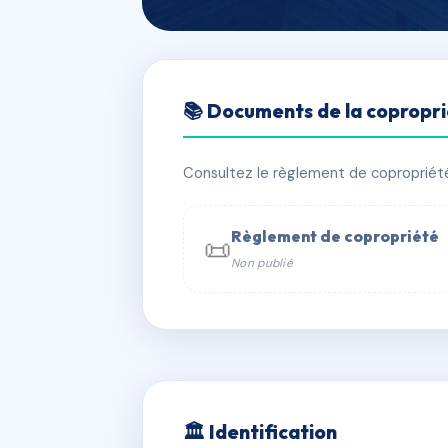
🇫🇷 RFRAG9310483
📚 Documents de la copropr
SDC PASSAGE
📍 119 bd de sebastopol 75002 Paris
Consultez le règlement de copropriété, 
✓ Immatriculée
🏠 146 lots
🏗 3 
Règlement de copropriété
📜
Non publié
📞 Contacter Syndic Digital

Coproprié
229 
N°
w
🏛 Identification