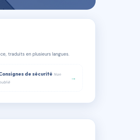
e, traduits en plusieurs langues.
Consignes de sécurité
Non
→
publié
web :
om