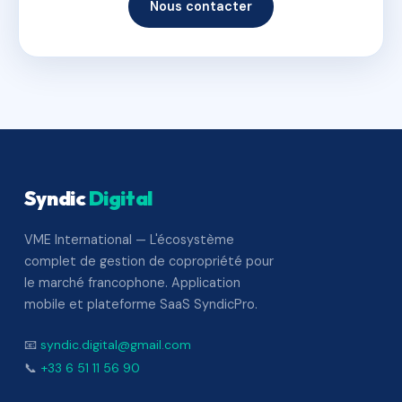
Nous contacter
Syndic
Digital
VME International — L'écosystème
complet de gestion de copropriété pour
le marché francophone. Application
mobile et plateforme SaaS SyndicPro.
📧
syndic.digital@gmail.com
📞
+33 6 51 11 56 90