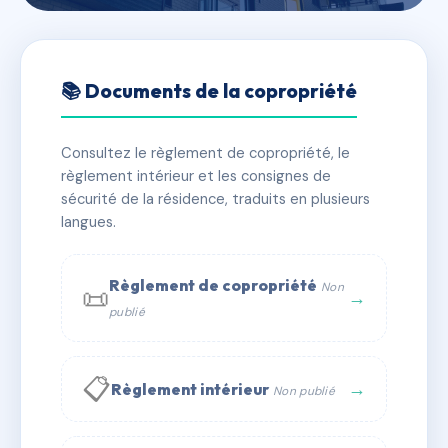
🇫🇷 RFRAH0370288
VILLA AZUREA
📚 Documents de la copropriété
📍 che de la vierge noire, 83120 Sainte-Maxime
Consultez le règlement de copropriété, le
✓ Immatriculée
🏠 22 lots
🏗 3 bâtiment(s)
règlement intérieur et les consignes de
sécurité de la résidence, traduits en plusieurs
langues.
📞 Contacter Syndic Digital
💬 WhatsApp
✉ Email
Règlement de copropriété
Non
📜
→
publié
📋
→
Règlement intérieur
Non publié