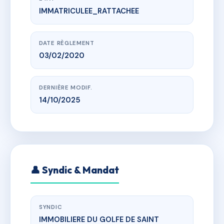
IMMATRICULEE_RATTACHEE
www.vme.plus/AH0370288
VILLA AZUREA
che de la vierge noire, 83120 Sainte-Maxime
DATE RÈGLEMENT
03/02/2020
DERNIÈRE MODIF.
14/10/2025
👤 Syndic & Mandat
SYNDIC
IMMOBILIERE DU GOLFE DE SAINT