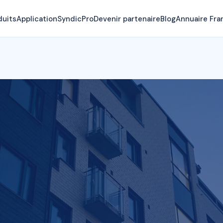
duits
Application
SyndicPro
Devenir partenaire
Blog
Annuaire Fra