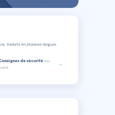
e, traduits en plusieurs langues.
Consignes de sécurité
Non
→
publié
web :
om