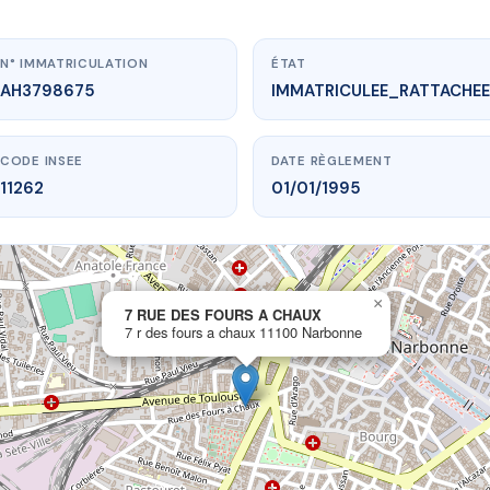
N° IMMATRICULATION
ÉTAT
AH3798675
IMMATRICULEE_RATTACHEE
CODE INSEE
DATE RÈGLEMENT
11262
01/01/1995
×
vme.plus/AH3798675
7 RUE DES FOURS A CHAUX
7 r des fours a chaux 11100 Narbonne
E DES FOURS A CHAUX
ours a chaux
11100 Narbonne