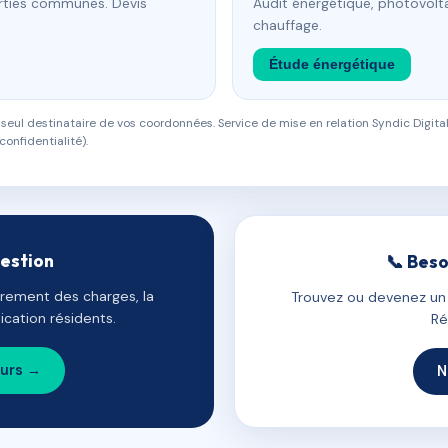
arties communes. Devis
Audit énergétique, photovolta
chauffage.
Étude énergétique
eul destinataire de vos coordonnées. Service de mise en relation Syndic Digital
confidentialité).
gestion
📞 Beso
uvrement des charges, la
Trouvez ou devenez un c
cation résidents.
Ré
ours →
N