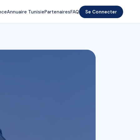
nce
Annuaire Tunisie
Partenaires
FAQ
Se Connecter