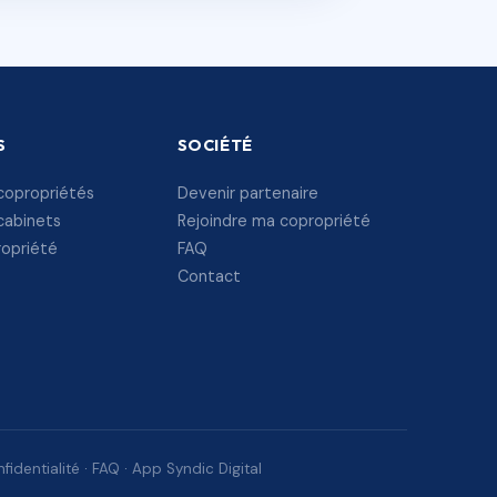
S
SOCIÉTÉ
copropriétés
Devenir partenaire
cabinets
Rejoindre ma copropriété
ropriété
FAQ
Contact
fidentialité
·
FAQ
·
App Syndic Digital