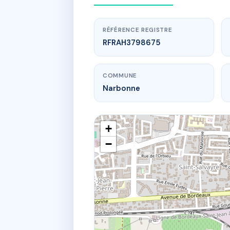
RÉFÉRENCE REGISTRE
RFRAH3798675
COMMUNE
Narbonne
+
−
www.
7 RU
7 r des f