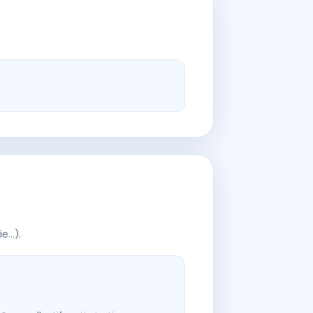
ie…).