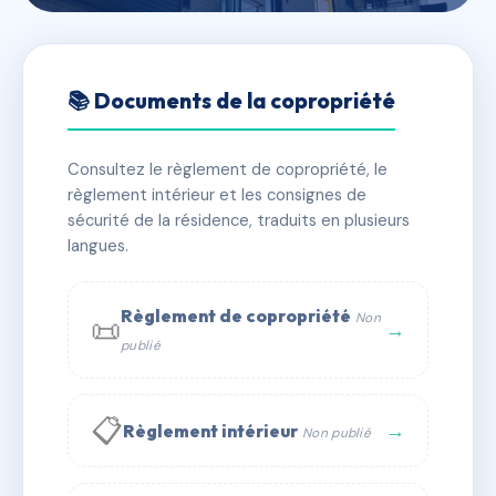
🇫🇷 RFRAI0218404
LES TERRASSES DE L'ETANG
📚 Documents de la copropriété
📍 Avenue des Etangs 14123 FLEURY-SUR-ORNE
Consultez le règlement de copropriété, le
✓ Immatriculée
🏠 227 lots
🏗 8 bâtiment(s)
règlement intérieur et les consignes de
sécurité de la résidence, traduits en plusieurs
langues.
📞 Contacter Syndic Digital
💬 WhatsApp
✉ Email
Règlement de copropriété
Non
📜
→
publié
📋
→
Règlement intérieur
Non publié