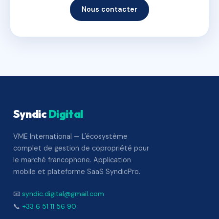
Nous contacter
Syndic
Digital
VME International — L'écosystème
complet de gestion de copropriété pour
le marché francophone. Application
mobile et plateforme SaaS SyndicPro.
📧
syndic.digital@gmail.com
📞
+33 6 51 11 56 90