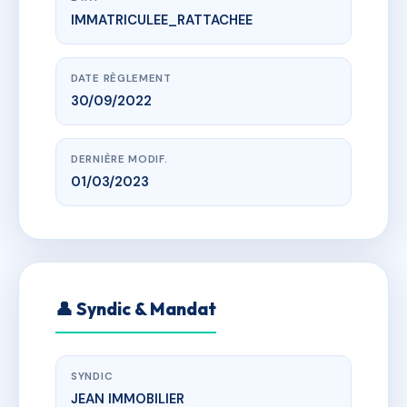
IMMATRICULEE_RATTACHEE
www.vme.plus/AI0218404
LES TERRASSES DE L'ETANG
Avenue des Etangs 14123 FLEURY-SUR-ORNE
DATE RÈGLEMENT
30/09/2022
DERNIÈRE MODIF.
01/03/2023
👤 Syndic & Mandat
SYNDIC
JEAN IMMOBILIER