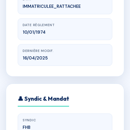
IMMATRICULEE_RATTACHEE
www.vme.plus/AI3012911
SDC AUTEUIL LONGCHAMP II
Cours Léon Bérard
DATE RÈGLEMENT
10/01/1974
DERNIÈRE MODIF.
16/04/2025
👤 Syndic & Mandat
SYNDIC
FHB