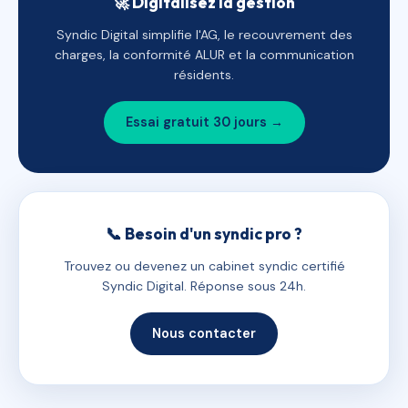
🚀 Digitalisez la gestion
Syndic Digital simplifie l'AG, le recouvrement des
charges, la conformité ALUR et la communication
résidents.
Essai gratuit 30 jours →
📞 Besoin d'un syndic pro ?
Trouvez ou devenez un cabinet syndic certifié
Syndic Digital. Réponse sous 24h.
Nous contacter