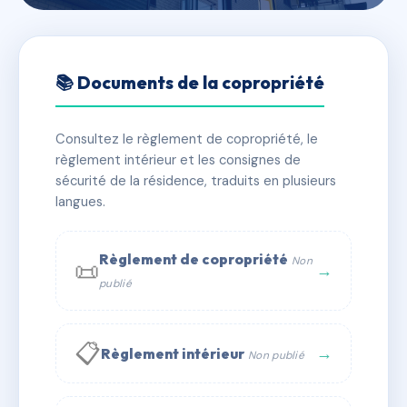
🇫🇷 RFRAI3012911
SDC AUTEUIL LONGCHAMP
📚 Documents de la copropriété
II
Consultez le règlement de copropriété, le
📍 Cours Léon Bérard
règlement intérieur et les consignes de
✓ Immatriculée
⚠ Admin. provisoire
🏠 18 lots
sécurité de la résidence, traduits en plusieurs
langues.
🏗 1 bâtiment(s)
📞 Contacter Syndic Digital
💬 WhatsApp
Règlement de copropriété
Non
📜
→
publié
✉ Email
📋
→
Règlement intérieur
Non publié