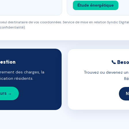
Étude énergétique
eul destinataire de vos coordonnées. Service de mise en relation Syndic Digital
confidentialité).
gestion
📞 Beso
uvrement des charges, la
Trouvez ou devenez un c
cation résidents.
Ré
ours →
N