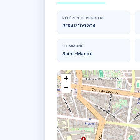
RÉFÉRENCE REGISTRE
RFRAI3109204
COMMUNE
Saint-Mandé
+
−
4 rue de 
4 r de l