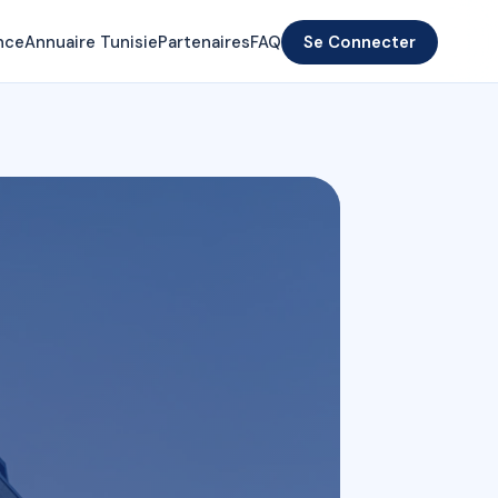
nce
Annuaire Tunisie
Partenaires
FAQ
Se Connecter