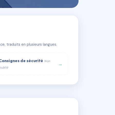
de
e, traduits en plusieurs langues.
Consignes de sécurité
Non
→
publié
web :
om