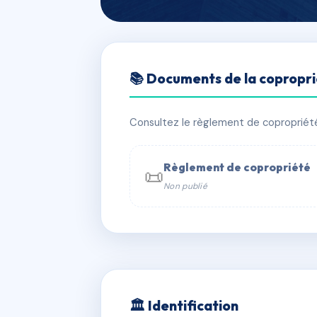
🇫🇷 RFRAI5492129
📚 Documents de la copropr
19 chemin des
📍 19 Chemin des Tréflons 74200 Th
Consultez le règlement de copropriété, 
✓ Immatriculée
🏠 30 lots
🏗 1 
Règlement de copropriété
📜
Non publié
📞 Contacter Syndic Digital

Coproprié
229 
N°
w
🏛 Identification