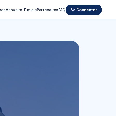
nce
Annuaire Tunisie
Partenaires
FAQ
Se Connecter