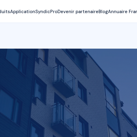
duits
Application
SyndicPro
Devenir partenaire
Blog
Annuaire Fra