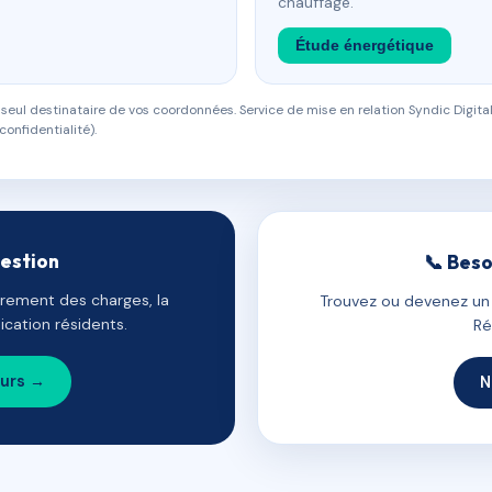
chauffage.
Étude énergétique
eul destinataire de vos coordonnées. Service de mise en relation Syndic Digital
confidentialité).
gestion
📞 Beso
uvrement des charges, la
Trouvez ou devenez un c
cation résidents.
Ré
ours →
N