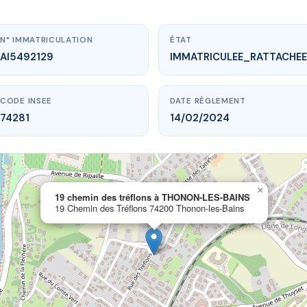
N° IMMATRICULATION
ÉTAT
AI5492129
IMMATRICULEE_RATTACHEE
CODE INSEE
DATE RÈGLEMENT
74281
14/02/2024
×
www.vme.plus/AI5492129
19 chemin des tréflons à THONON-LES-BAINS
19 Chemin des Tréflons 74200 Thonon-les-Bains
 des tréflons à THONON-LES-BAINS
es Tréflons
74200 Thonon-les-Bains