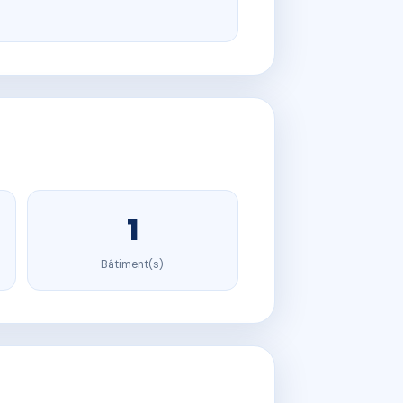
1
Bâtiment(s)