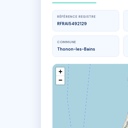
RÉFÉRENCE REGISTRE
RFRAI5492129
COMMUNE
Thonon-les-Bains
+
−
19 chemin
19 Chemin d