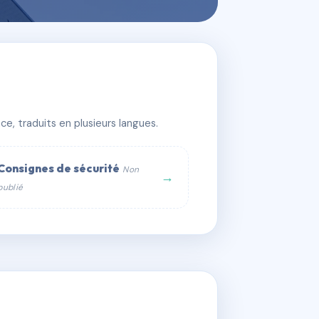
AINS
e, traduits en plusieurs langues.
Consignes de sécurité
Non
→
publié
web :
om