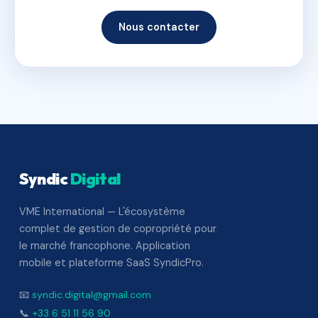
Nous contacter
Syndic
Digital
VME International — L'écosystème
complet de gestion de copropriété pour
le marché francophone. Application
mobile et plateforme SaaS SyndicPro.
📧
syndic.digital@gmail.com
📞
+33 6 51 11 56 90