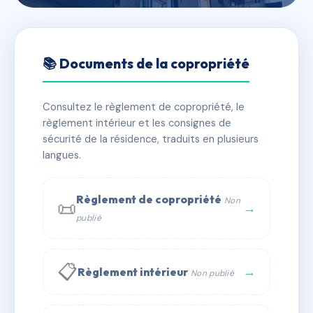
🇫🇷 RFRAI6827653
18 rue nationale
📚 Documents de la copropriété
📍 18 Rue Nationale 30000 Nîmes
Consultez le règlement de copropriété, le
✓ Immatriculée
🏠 10 lots
🏗 1 bâtiment(s)
règlement intérieur et les consignes de
sécurité de la résidence, traduits en plusieurs
langues.
📞 Contacter Syndic Digital
💬 WhatsApp
✉ Email
Règlement de copropriété
Non
📜
→
publié
📋
→
Règlement intérieur
Non publié