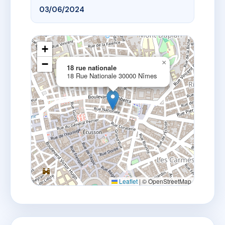
03/06/2024
+
−
×
18 rue nationale
18 Rue Nationale 30000 Nîmes
Leaflet
|
© OpenStreetMap