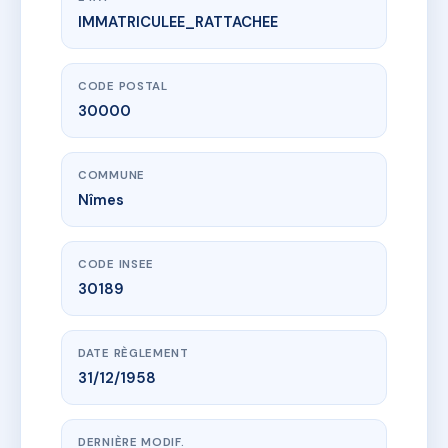
IMMATRICULEE_RATTACHEE
www.vme.plus/AI6827653
18 rue nationale
18 Rue Nationale
30000 Nîmes
CODE POSTAL
30000
COMMUNE
Nîmes
CODE INSEE
30189
DATE RÈGLEMENT
31/12/1958
DERNIÈRE MODIF.