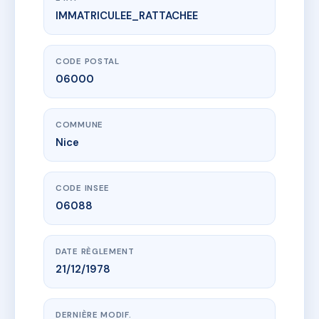
IMMATRICULEE_RATTACHEE
www.vme.plus/AI7517014
22 RUE SEVAN
22 Rue Sevan
06000 Nice
CODE POSTAL
06000
COMMUNE
Nice
CODE INSEE
06088
DATE RÈGLEMENT
21/12/1978
DERNIÈRE MODIF.