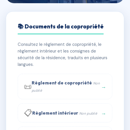
🇫🇷 RFRAI7517014
22 RUE SEVAN
📚 Documents de la copropriété
📍 22 Rue Sevan 06000 Nice
Consultez le règlement de copropriété, le
✓ Immatriculée
⚠ Admin. provisoire
🏠 2 lots
règlement intérieur et les consignes de
🏗 1 bâtiment(s)
sécurité de la résidence, traduits en plusieurs
langues.
📞 Contacter Syndic Digital
💬 WhatsApp
Règlement de copropriété
Non
📜
✉ Email
→
publié
📋
→
Règlement intérieur
Non publié