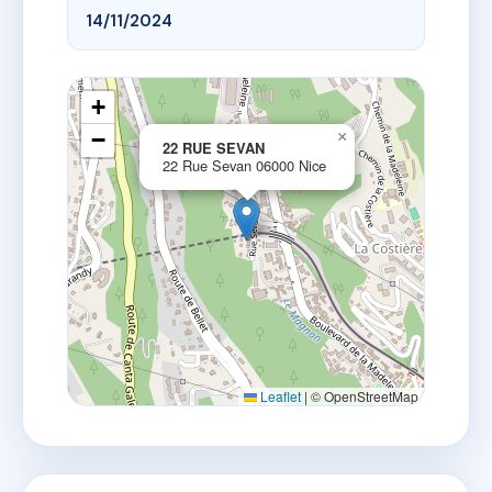
14/11/2024
+
−
×
22 RUE SEVAN
22 Rue Sevan 06000 Nice
Leaflet
|
© OpenStreetMap