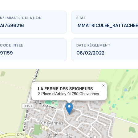
N° IMMATRICULATION
ÉTAT
AI7596216
IMMATRICULEE_RATTACHEE
CODE INSEE
DATE RÈGLEMENT
91159
08/02/2022
×
vme.plus/AI7596216
LA FERME DES SEIGNEURS
2 Place d’Arblay 91750 Chevannes
ERME DES SEIGNEURS
d’Arblay
91750 Chevannes