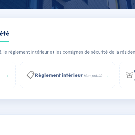
iété
 SEIGNEURS
le règlement intérieur et les consignes de sécurité de la résidenc
bâtiment(s)
📋
🚨
→
→
Règlement intérieur
Non publié
 WhatsApp
✉ Email
té
rue Saint-Honoré, 75001 Paris - Tél. : +33 6 51 11 56 90 - 
AI7596216
🇫🇷
ww.syndic.digital - E-mail : syndic.digital@gmail.c