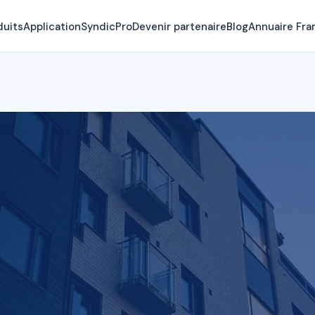
duits
Application
SyndicPro
Devenir partenaire
Blog
Annuaire Fra