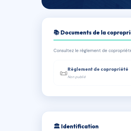
🇫🇷 RFRAI7596216
📚 Documents de la copropr
LA FERME DES
📍 2 Place d’Arblay 91750 Chevannes
Consultez le règlement de copropriété, 
✓ Immatriculée
🏠 128 lots
🏗 1 
Règlement de copropriété
📜
Non publié
📞 Contacter Syndic Digital

Coproprié
229 
N°
w
🏛 Identification