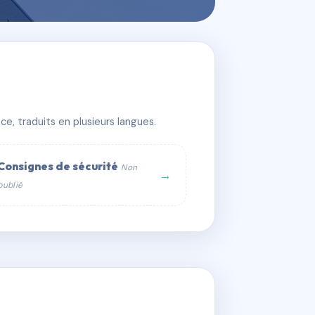
e, traduits en plusieurs langues.
Consignes de sécurité
Non
→
publié
web :
om