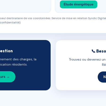
Étude énergétique
eul destinataire de vos coordonnées. Service de mise en relation Syndic Digital
confidentialité).
gestion
📞 Beso
uvrement des charges, la
Trouvez ou devenez un c
cation résidents.
Ré
ours →
N