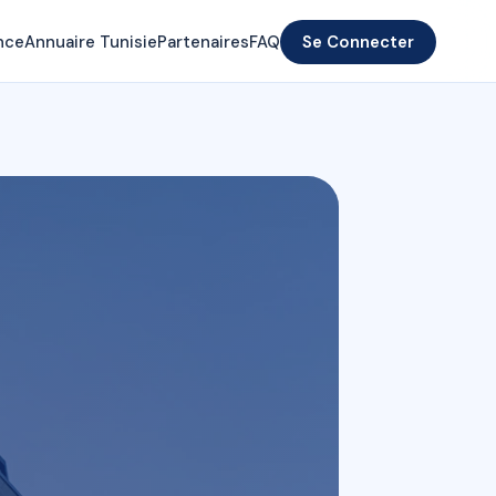
nce
Annuaire Tunisie
Partenaires
FAQ
Se Connecter