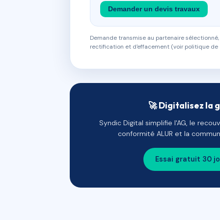
Demander un devis travaux
Demande transmise au partenaire sélectionné, s
rectification et d'effacement (voir politique de 
🚀 Digitalisez la 
Syndic Digital simplifie l'AG, le reco
conformité ALUR et la communi
Essai gratuit 30 j