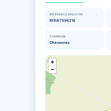
RÉFÉRENCE REGISTRE
RFRAI7596216
COMMUNE
Chevannes
+
−
www.
LA F
2 Place 