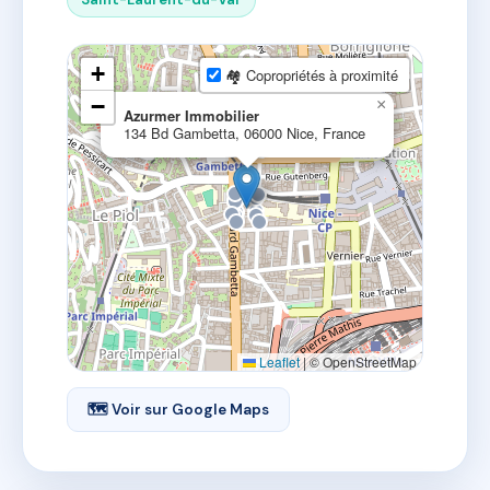
+
🏘 Copropriétés à proximité
−
×
Azurmer Immobilier
134 Bd Gambetta, 06000 Nice, France
Leaflet
|
© OpenStreetMap
🗺 Voir sur Google Maps