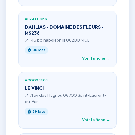
AB2440956
DAHLIAS - DOMAINE DES FLEURS -
MS236
📍 146 bd napoleon iii 06200 NICE
🏠 96 lots
Voir la fiche →
AC0098863
LE VINCI
📍 71 av des filagnes 06700 Saint-Laurent-
du-Var
🏠 89 lots
Voir la fiche →