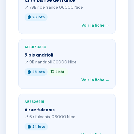
CI 79 bis rue de france
📍 79B r de france 06000 Nice
🏠 26 lots
Voir la fiche →
AE6870380
9 bis andrioli
📍 9B r andrioli 06000 Nice
🏠 25 lots
🏗 2 bât.
Voir la fiche →
AE7326515
6 rue fulconis
📍 6 r fulconis, 06000 Nice
🏠 24 lots