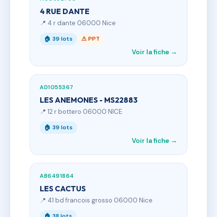
4 RUE DANTE
📍 4 r dante 06000 Nice
🏠 39 lots
⚠ PPT
Voir la fiche →
AD1055367
LES ANEMONES - MS22883
📍 12 r bottero 06000 NICE
🏠 39 lots
Voir la fiche →
AB6491864
LES CACTUS
📍 41 bd francois grosso 06000 Nice
🏠 38 lots