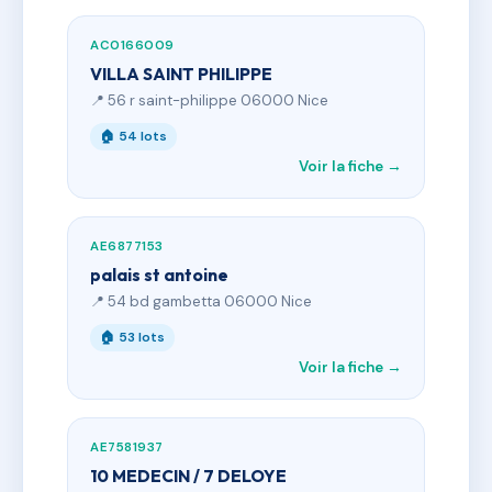
AC0166009
VILLA SAINT PHILIPPE
📍 56 r saint-philippe 06000 Nice
🏠 54 lots
Voir la fiche →
AE6877153
palais st antoine
📍 54 bd gambetta 06000 Nice
🏠 53 lots
Voir la fiche →
AE7581937
10 MEDECIN / 7 DELOYE