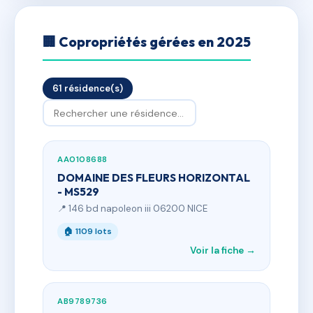
🏢 Copropriétés gérées en 2025
61 résidence(s)
AA0108688
DOMAINE DES FLEURS HORIZONTAL
- MS529
📍 146 bd napoleon iii 06200 NICE
🏠 1109 lots
Voir la fiche →
AB9789736