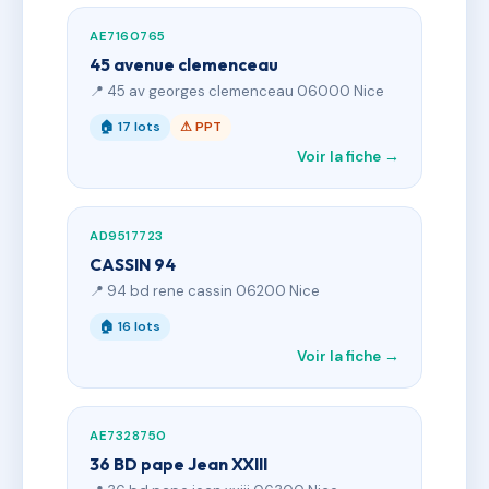
AE7160765
45 avenue clemenceau
📍 45 av georges clemenceau 06000 Nice
🏠 17 lots
⚠ PPT
Voir la fiche →
AD9517723
CASSIN 94
📍 94 bd rene cassin 06200 Nice
🏠 16 lots
Voir la fiche →
AE7328750
36 BD pape Jean XXIII