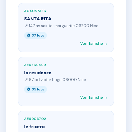
AG4057386
SANTA RITA
📍 147 av sainte-marguerite 06200 Nice
🏠 37 lots
Voir la fiche →
AE6869499
la residence
📍 67 bd victor hugo 06000 Nice
🏠 35 lots
Voir la fiche →
AE6903702
le fricero