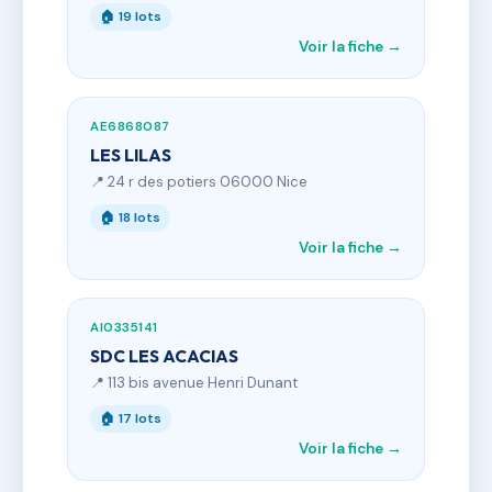
🏠 19 lots
Voir la fiche →
AE6868087
LES LILAS
📍 24 r des potiers 06000 Nice
🏠 18 lots
Voir la fiche →
AI0335141
SDC LES ACACIAS
📍 113 bis avenue Henri Dunant
🏠 17 lots
Voir la fiche →