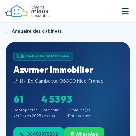
☰
← Annuaire des cabinets
🇫🇷 CAB31941831500044
Azurmer Immobilier
📍 134 Bd Gambetta, 06000 Nice, France
61
4 539
3
Copropriétés
Lots sous
Commune(s)
gérées en 2025
gestion
d'intervention
📞 +33493975262
💬 WhatsApp