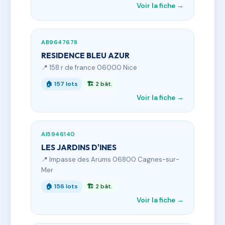
Voir la fiche →
AB9647678
RESIDENCE BLEU AZUR
📍 158 r de france 06000 Nice
🏠 157 lots
🏗 2 bât.
Voir la fiche →
AI5946140
LES JARDINS D'INES
📍 Impasse des Arums 06800 Cagnes-sur-
Mer
🏠 156 lots
🏗 2 bât.
Voir la fiche →