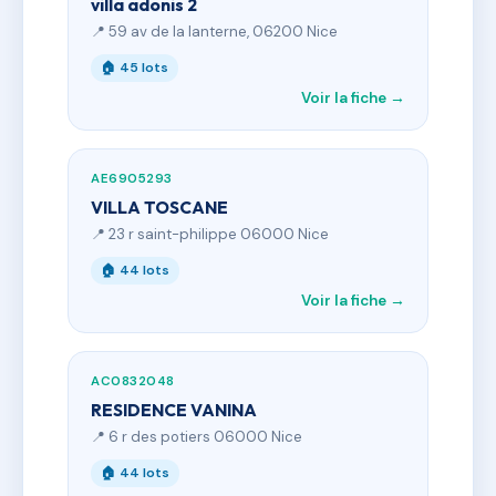
villa adonis 2
📍 59 av de la lanterne, 06200 Nice
🏠 45 lots
Voir la fiche →
AE6905293
VILLA TOSCANE
📍 23 r saint-philippe 06000 Nice
🏠 44 lots
Voir la fiche →
AC0832048
RESIDENCE VANINA
📍 6 r des potiers 06000 Nice
🏠 44 lots