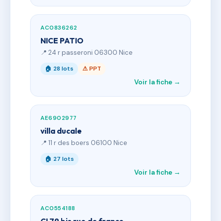
AC0836262
NICE PATIO
📍 24 r passeroni 06300 Nice
🏠 28 lots
⚠ PPT
Voir la fiche →
AE6902977
villa ducale
📍 11 r des boers 06100 Nice
🏠 27 lots
Voir la fiche →
AC0554188