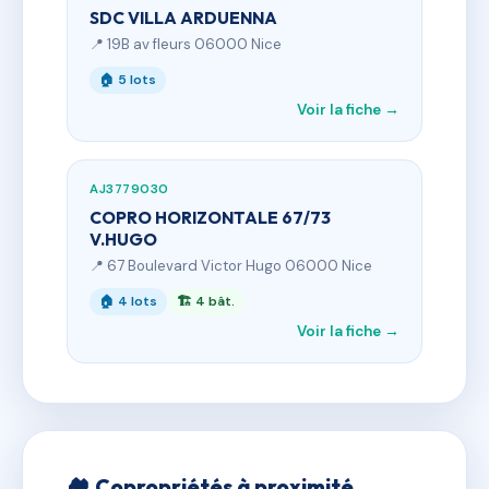
SDC VILLA ARDUENNA
📍 19B av fleurs 06000 Nice
🏠 5 lots
Voir la fiche →
AJ3779030
COPRO HORIZONTALE 67/73
V.HUGO
📍 67 Boulevard Victor Hugo 06000 Nice
🏠 4 lots
🏗 4 bât.
Voir la fiche →
🏘 Copropriétés à proximité