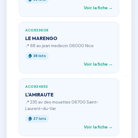
Voir la fiche →
AC0833608
LE MARENGO
📍 68 av jean medecin 06000 Nice
🏠 38 lots
Voir la fiche →
AC0834853
L'AMIRAUTE
📍 235 av des mouettes 06700 Saint-
Laurent-du-Var
🏠 37 lots
Voir la fiche →