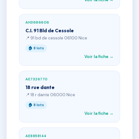
AH3696606
C.I. 91 Bld de Cessole
📍 91 bd de cessole 06100 Nice
🏠 8 lots
Voir la fiche →
AE7326770
18 rue dante
📍 18 r dante 06000 Nice
🏠 8 lots
Voir la fiche →
AE8858144