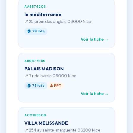
AA8876203
le méditerranée
📍 25 prom des anglais 06000 Nice
🏠 79 lots
Voir la fiche →
AB9877689
PALAIS MADISON
📍 7 r de russie 06000 Nice
🏠 78 lots
⚠ PPT
Voir la fiche →
AC0165506
VILLA MELISSANDE
📍 254 av sainte-marguerite 06200 Nice