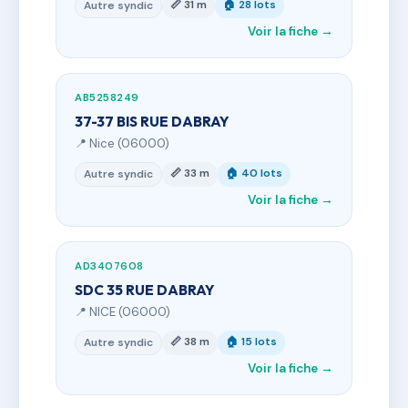
📏 31 m
🏠 28 lots
Autre syndic
Voir la fiche →
AB5258249
37-37 BIS RUE DABRAY
📍 Nice (06000)
📏 33 m
🏠 40 lots
Autre syndic
Voir la fiche →
AD3407608
SDC 35 RUE DABRAY
📍 NICE (06000)
📏 38 m
🏠 15 lots
Autre syndic
Voir la fiche →