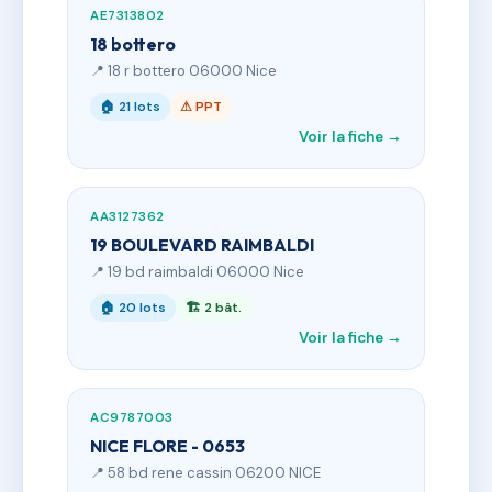
AE7313802
18 bottero
📍 18 r bottero 06000 Nice
🏠 21 lots
⚠ PPT
Voir la fiche →
AA3127362
19 BOULEVARD RAIMBALDI
📍 19 bd raimbaldi 06000 Nice
🏠 20 lots
🏗 2 bât.
Voir la fiche →
AC9787003
NICE FLORE - 0653
📍 58 bd rene cassin 06200 NICE