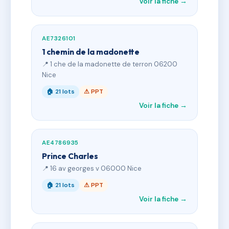
Voir la fiche →
AE7326101
1 chemin de la madonette
📍 1 che de la madonette de terron 06200
Nice
🏠 21 lots
⚠ PPT
Voir la fiche →
AE4786935
Prince Charles
📍 16 av georges v 06000 Nice
🏠 21 lots
⚠ PPT
Voir la fiche →