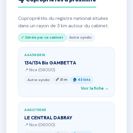
Copropriétés du registre national situées
dans un rayon de 3 km autour du cabinet.
✓ Gérée par ce cabinet
Autre syndic
AA4566816
134/134 Bis GAMBETTA
📍 Nice (06000)
📏 31 m
🏠 43 lots
Autre syndic
Voir la fiche →
AA6075568
LE CENTRAL DABRAY
📍 Nice (06000)