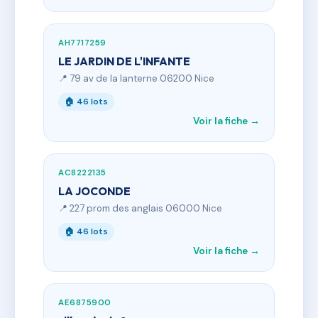
AH7717259
LE JARDIN DE L'INFANTE
📍 79 av de la lanterne 06200 Nice
🏠 46 lots
Voir la fiche →
AC8222135
LA JOCONDE
📍 227 prom des anglais 06000 Nice
🏠 46 lots
Voir la fiche →
AE6875900