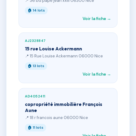
📍 36 bd pape jean xxiii 06300 Nice
🏠 14 lots
Voir la fiche →
AJ2328847
15 rue Louise Ackermann
📍 15 Rue Louise Ackermann 06000 Nice
🏠 13 lots
Voir la fiche →
AD4052411
copropriété immobilière François
Aune
📍 18 r francois aune 06000 Nice
🏠 11 lots
Voir la fiche →