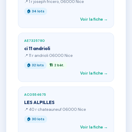
📍 1 r joseph fricero, 06000 Nice
🏠 34 lots
Voir la fiche →
AE7325780
ci 11 andrioli
📍 11 r andrioli 06000 Nice
🏠 32 lots
🏗 2 bât.
Voir la fiche →
AC0554675
LES ALPILLES
📍 40 r chateauneuf 06000 Nice
🏠 30 lots
Voir la fiche →