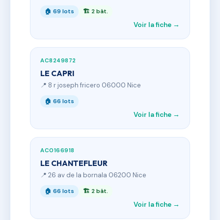
🏠 69 lots
🏗 2 bât.
Voir la fiche →
AC8249872
LE CAPRI
📍 8 r joseph fricero 06000 Nice
🏠 66 lots
Voir la fiche →
AC0166918
LE CHANTEFLEUR
📍 26 av de la bornala 06200 Nice
🏠 66 lots
🏗 2 bât.
Voir la fiche →