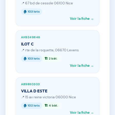
📍 67 bd de cessole 06100 Nice
🏠 103 lots
Voir la fiche →
AH9349846
ILOT C
📍 rte de la roquette, 06670 Levens
🏠 103 lots
🏗 2 bât.
Voir la fiche →
AB9880303
VILLA D ESTE
📍 15 av reine victoria 06000 Nice
🏠 102 lots
🏗 4 bât.
Voir la fiche →