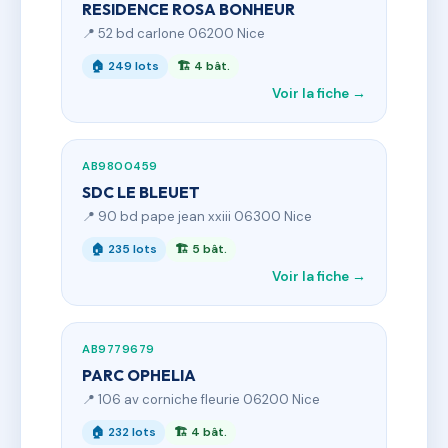
RESIDENCE ROSA BONHEUR
📍 52 bd carlone 06200 Nice
🏠 249 lots
🏗 4 bât.
Voir la fiche →
AB9800459
SDC LE BLEUET
📍 90 bd pape jean xxiii 06300 Nice
🏠 235 lots
🏗 5 bât.
Voir la fiche →
AB9779679
PARC OPHELIA
📍 106 av corniche fleurie 06200 Nice
🏠 232 lots
🏗 4 bât.