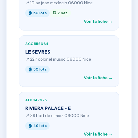
📍 10 av jean medecin 06000 Nice
🏠 50 lots
🏗 2 bât.
Voir la fiche →
AC0555664
LE SEVRES
📍 22 r colonel musso 06000 Nice
🏠 50 lots
Voir la fiche →
AE8847675
RIVIERA PALACE - E
📍 39T bd de cimiez 06000 Nice
🏠 49 lots
Voir la fiche →