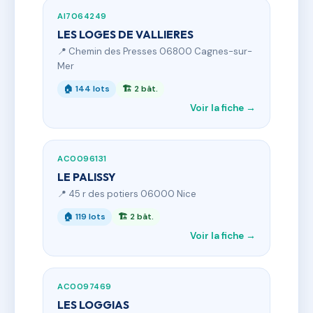
AI7064249
LES LOGES DE VALLIERES
📍 Chemin des Presses 06800 Cagnes-sur-
Mer
🏠 144 lots
🏗 2 bât.
Voir la fiche →
AC0096131
LE PALISSY
📍 45 r des potiers 06000 Nice
🏠 119 lots
🏗 2 bât.
Voir la fiche →
AC0097469
LES LOGGIAS