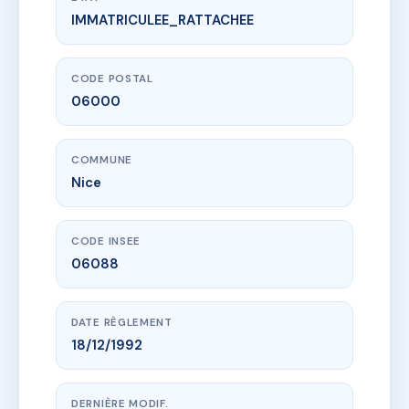
IMMATRICULEE_RATTACHEE
www.vme.plus/AE6905293
VILLA TOSCANE
23 r saint-philippe
06000 Nice
CODE POSTAL
06000
COMMUNE
Nice
CODE INSEE
06088
DATE RÈGLEMENT
18/12/1992
DERNIÈRE MODIF.