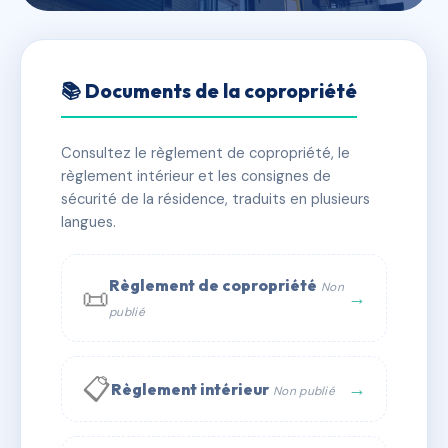
🇫🇷 RFRAE6905293
VILLA TOSCANE
📚 Documents de la copropriété
📍 23 r saint-philippe 06000 Nice
Consultez le règlement de copropriété, le
✓ Immatriculée
🏠 44 lots
🏗 1 bâtiment(s)
règlement intérieur et les consignes de
sécurité de la résidence, traduits en plusieurs
langues.
📞 Contacter Syndic Digital
💬 WhatsApp
✉ Email
Règlement de copropriété
Non
📜
→
publié
📋
→
Règlement intérieur
Non publié