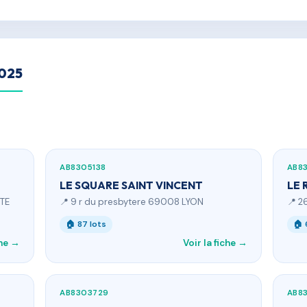
2025
AB8305138
AB8
LE SQUARE SAINT VINCENT
LE 
ITE
📍 9 r du presbytere 69008 LYON
📍 2
🏠 87 lots
🏠 
che →
Voir la fiche →
AB8303729
AB8