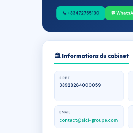
📞 +33472755130
💬 Whats
🏛
Informations du cabinet
SIRET
33928284000059
EMAIL
contact@slci-groupe.com