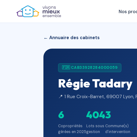
Nos pro
← Annuaire des cabinets
🇫🇷 CAB33928284000059
Régie Tadary
📍 1 Rue Croix-Barret, 69007 Lyon, 
6
404
3
Copropriétés
Lots sous
Commune(s)
gérées en 2025
gestion
d'intervention