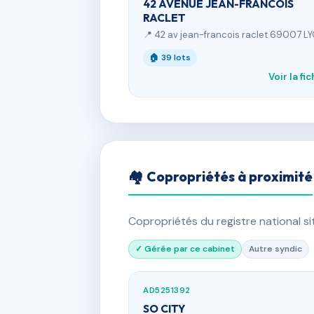
42 AVENUE JEAN-FRANCOIS
RACLET
📍 42 av jean-francois raclet 69007 L
🏠 39 lots
Voir la fi
🏘 Copropriétés à proximité
Copropriétés du registre national s
✓ Gérée par ce cabinet
Autre syndic
AD5251392
SO CITY