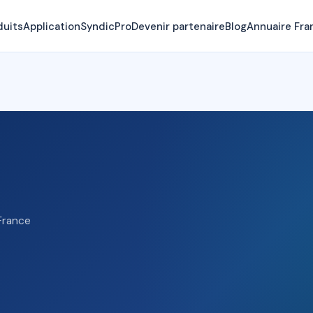
duits
Application
SyndicPro
Devenir partenaire
Blog
Annuaire Fra
France