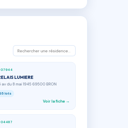
307944
RELAIS LUMIERE
6 av du 8 mai 1945 69500 BRON
65 lots
Voir la fiche →
304487