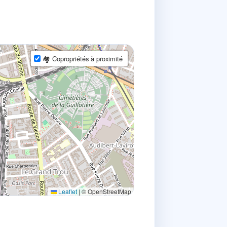
🏘 Copropriétés à proximité
Leaflet
|
© OpenStreetMap