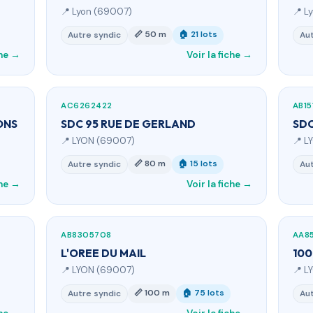
📍 Lyon (69007)
📍 L
📏 50 m
🏠 21 lots
Autre syndic
Aut
che →
Voir la fiche →
AC6262422
AB15
ONS
SDC 95 RUE DE GERLAND
SDC
📍 LYON (69007)
📍 L
📏 80 m
🏠 15 lots
Autre syndic
Aut
che →
Voir la fiche →
AB8305708
AA8
L'OREE DU MAIL
100
📍 LYON (69007)
📍 L
📏 100 m
🏠 75 lots
Autre syndic
Aut