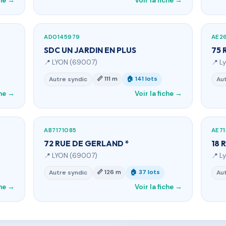
che →
Voir la fiche →
AD0145979
AE2
SDC UN JARDIN EN PLUS
75 
📍 LYON (69007)
📍 L
📏 111 m
🏠 141 lots
Autre syndic
Aut
che →
Voir la fiche →
AB7171085
AE7
72 RUE DE GERLAND *
18 
📍 LYON (69007)
📍 L
📏 126 m
🏠 37 lots
Autre syndic
Aut
che →
Voir la fiche →