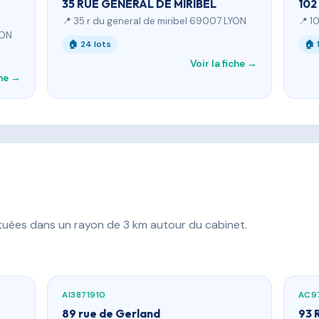
35 RUE GENERAL DE MIRIBEL
102
📍 35 r du general de miribel 69007 LYON
📍 1
YON
🏠 24 lots
🏠 
Voir la fiche →
che →
ituées dans un rayon de 3 km autour du cabinet.
AI3871910
AC9
89 rue de Gerland
93 