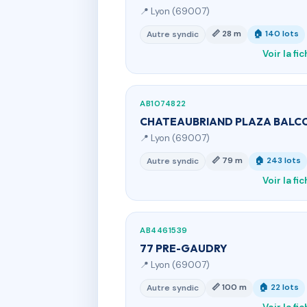
📍 Lyon (69007)
📏 28 m
🏠 140 lots
Autre syndic
Voir la fi
AB1074822
CHATEAUBRIAND PLAZA BALC
📍 Lyon (69007)
📏 79 m
🏠 243 lots
Autre syndic
Voir la fi
AB4461539
77 PRE-GAUDRY
📍 Lyon (69007)
📏 100 m
🏠 22 lots
Autre syndic