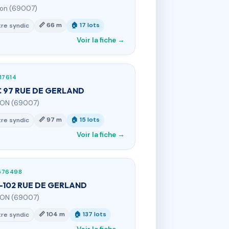
yon (69007)
📏 66 m
🏠 17 lots
re syndic
Voir la fiche →
17614
 97 RUE DE GERLAND
YON (69007)
📏 97 m
🏠 15 lots
re syndic
Voir la fiche →
576498
-102 RUE DE GERLAND
YON (69007)
📏 104 m
🏠 137 lots
re syndic