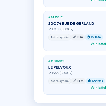
Voir la fi
AA4252151
SDC 74 RUE DE GERLAND
📍 LYON (69007)
📏 111 m
🏠 22 lots
Autre syndic
Voir la fi
AA1635929
LE PELVOUX
📍 Lyon (69007)
📏 118 m
🏠 109 lots
Autre syndic
Voir la fi