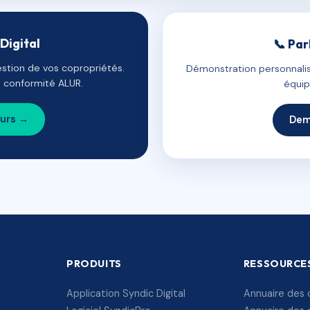
Digital
📞 Par
estion de vos copropriétés.
Démonstration personnalis
e, conformité ALUR.
équip
ours →
Dem
PRODUITS
RESSOURCE
Application Syndic Digital
Annuaire des 