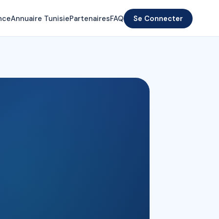
nce
Annuaire Tunisie
Partenaires
FAQ
Se Connecter