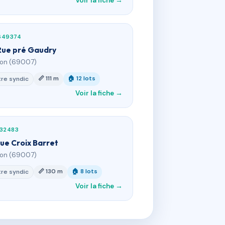
Voir la fiche →
649374
Rue pré Gaudry
yon (69007)
📏 111 m
🏠 12 lots
re syndic
Voir la fiche →
132483
Rue Croix Barret
yon (69007)
📏 130 m
🏠 8 lots
re syndic
Voir la fiche →