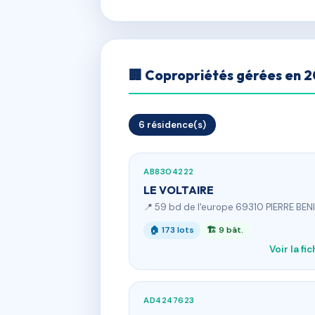
🏢 Copropriétés gérées en 
6 résidence(s)
AB8304222
LE VOLTAIRE
📍 59 bd de l'europe 69310 PIERRE BEN
🏠 173 lots
🏗 9 bât.
Voir la fi
AD4247623