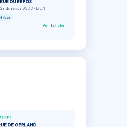
 RUE DU REPOS
02 r du repos 69007 LYON
16 lots
Voir la fiche →
764317
RUE DE GERLAND