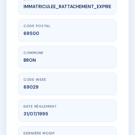
IMMATRICULEE_RATTACHEMENT_EXPIRE
www.vme.plus/AB8307944
LE RELAIS LUMIERE
26 av du 8 mai 1945
69500 BRON
CODE POSTAL
69500
COMMUNE
BRON
CODE INSEE
69029
DATE RÈGLEMENT
31/07/1995
DERNIÈRE MODIF.