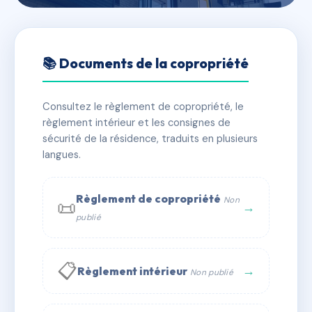
🇫🇷 RFRAB8307944
LE RELAIS LUMIERE
📚 Documents de la copropriété
📍 26 av du 8 mai 1945 69500 BRON
Consultez le règlement de copropriété, le
⚠ IMMATRICULEE_RATTACHEMENT_EXPIRE
règlement intérieur et les consignes de
🏠 65 lots
🏗 1 bâtiment(s)
sécurité de la résidence, traduits en plusieurs
langues.
📞 Contacter Syndic Digital
💬 WhatsApp
Règlement de copropriété
Non
📜
✉ Email
→
publié
📋
→
Règlement intérieur
Non publié