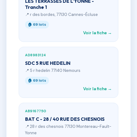
LES TERRASSES DE L'YONNE -
Tranche 1
📍 r des bordes, 77130 Cannes-Écluse
🏠 69 lots
Voir la fiche →
AD8983124
SDC 5 RUE HEDELIN
📍 5 r hedelin 77140 Nemours
🏠 69 lots
Voir la fiche →
AB9167750
BAT C - 28 / 40 RUE DES CHESNOIS
📍 28 r des chesnois 77130 Montereau-Fault-
Yonne