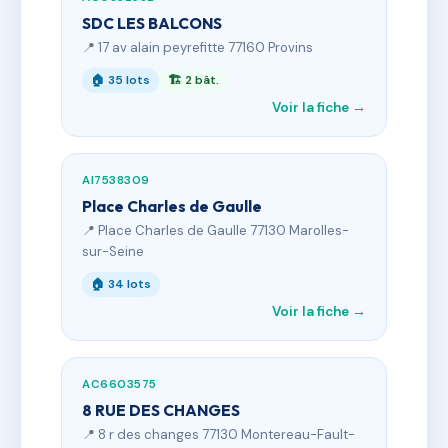
SDC LES BALCONS
📍 17 av alain peyrefitte 77160 Provins
🏠 35 lots
🏗 2 bât.
Voir la fiche →
AI7538309
Place Charles de Gaulle
📍 Place Charles de Gaulle 77130 Marolles-
sur-Seine
🏠 34 lots
Voir la fiche →
AC6603575
8 RUE DES CHANGES
📍 8 r des changes 77130 Montereau-Fault-