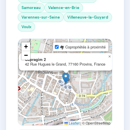
Samoreau
Valence-en-Brie
Varennes-sur-Seine
Villeneuve-la-Guyard
Voulx
+
🏘 Copropriétés à proximité
−
×
Copragim 2
42 Rue Hugues le Grand, 77160 Provins, France
Leaflet
|
© OpenStreetMap