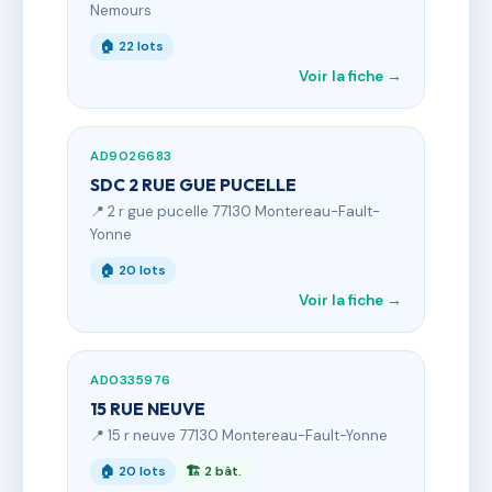
Nemours
🏠 22 lots
Voir la fiche →
AD9026683
SDC 2 RUE GUE PUCELLE
📍 2 r gue pucelle 77130 Montereau-Fault-
Yonne
🏠 20 lots
Voir la fiche →
AD0335976
15 RUE NEUVE
📍 15 r neuve 77130 Montereau-Fault-Yonne
🏠 20 lots
🏗 2 bât.