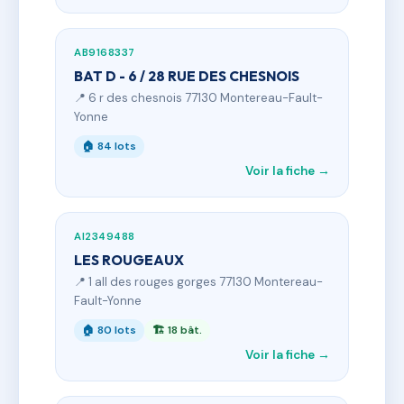
AB9168337
BAT D - 6 / 28 RUE DES CHESNOIS
📍 6 r des chesnois 77130 Montereau-Fault-
Yonne
🏠 84 lots
Voir la fiche →
AI2349488
LES ROUGEAUX
📍 1 all des rouges gorges 77130 Montereau-
Fault-Yonne
🏠 80 lots
🏗 18 bât.
Voir la fiche →