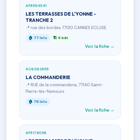
AF8594541
LES TERRASSES DE L'YONNE -
TRANCHE 2
📍 rue des bordes 77130 CANNES ECLUSE
🏠 77 lots
🏗 6 bât.
Voir la fiche →
AC6062855
LA COMMANDERIE
📍 RUE de la commanderie, 77140 Saint-
Pierre-lès-Nemours
🏠 76 lots
Voir la fiche →
AF5178058