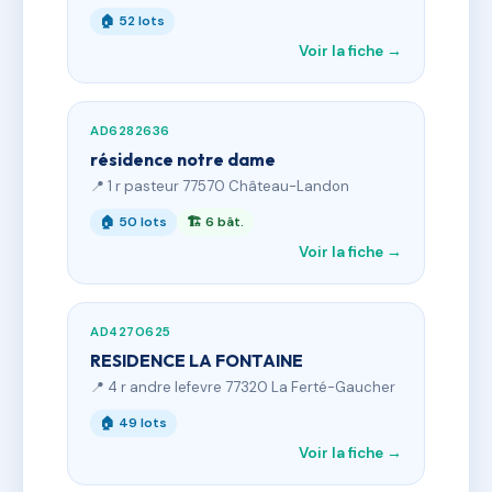
🏠 52 lots
Voir la fiche →
AD6282636
résidence notre dame
📍 1 r pasteur 77570 Château-Landon
🏠 50 lots
🏗 6 bât.
Voir la fiche →
AD4270625
RESIDENCE LA FONTAINE
📍 4 r andre lefevre 77320 La Ferté-Gaucher
🏠 49 lots
Voir la fiche →