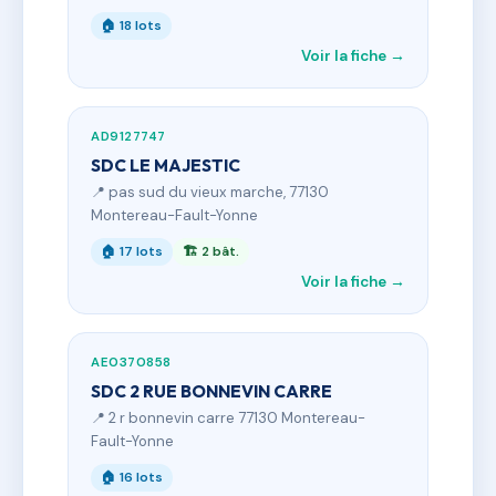
🏠 18 lots
Voir la fiche →
AD9127747
SDC LE MAJESTIC
📍 pas sud du vieux marche, 77130
Montereau-Fault-Yonne
🏠 17 lots
🏗 2 bât.
Voir la fiche →
AE0370858
SDC 2 RUE BONNEVIN CARRE
📍 2 r bonnevin carre 77130 Montereau-
Fault-Yonne
🏠 16 lots