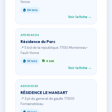
Yonne
🏠 34 lots
Voir la fiche →
AF5454004
Résidence du Parc
📍 5 bd de la republique 77130 Montereau-
Fault-Yonne
🏠 32 lots
🏗 4 bât.
Voir la fiche →
AD0312033
RÉSIDENCE LE MANSART
📍 3 pl du general de gaulle 77300
Fontainebleau