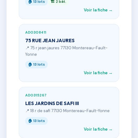
🏠 13 lots
🏗 2 bât.
Voir la fiche →
AD0308411
75 RUE JEAN JAURES
📍 75 r jean jaures 77130 Montereau-Fault-
Yonne
🏠 13 lots
Voir la fiche →
AD0315267
LES JARDINS DE SAFI III
📍 18 r de safi 77130 Montereau-Fault-Yonne
🏠 13 lots
Voir la fiche →