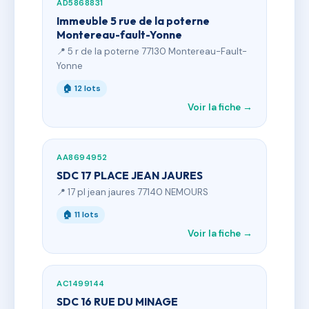
AD5868831
Immeuble 5 rue de la poterne
Montereau-fault-Yonne
📍 5 r de la poterne 77130 Montereau-Fault-
Yonne
🏠 12 lots
Voir la fiche →
AA8694952
SDC 17 PLACE JEAN JAURES
📍 17 pl jean jaures 77140 NEMOURS
🏠 11 lots
Voir la fiche →
AC1499144
SDC 16 RUE DU MINAGE