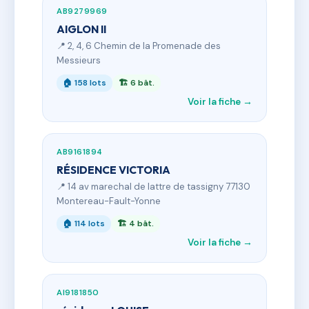
AB9279969
AIGLON II
📍 2, 4, 6 Chemin de la Promenade des
Messieurs
🏠 158 lots
🏗 6 bât.
Voir la fiche →
AB9161894
RÉSIDENCE VICTORIA
📍 14 av marechal de lattre de tassigny 77130
Montereau-Fault-Yonne
🏠 114 lots
🏗 4 bât.
Voir la fiche →
AI9181850