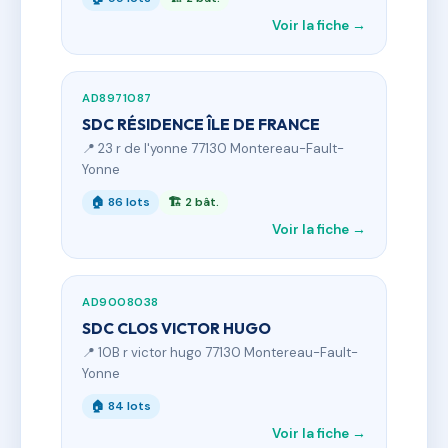
Voir la fiche →
AD8971087
SDC RÉSIDENCE ÎLE DE FRANCE
📍 23 r de l'yonne 77130 Montereau-Fault-
Yonne
🏠 86 lots
🏗 2 bât.
Voir la fiche →
AD9008038
SDC CLOS VICTOR HUGO
📍 10B r victor hugo 77130 Montereau-Fault-
Yonne
🏠 84 lots
Voir la fiche →