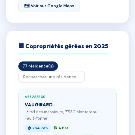
🗺 Voir sur Google Maps
🏢 Copropriétés gérées en 2025
77 résidence(s)
AB8223539
VAUGIRARD
📍 bd des messieurs, 77130 Montereau-
Fault-Yonne
🏠 264 lots
🏗 4 bât.