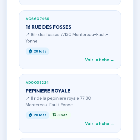
AC6607469
16 RUE DES FOSSES
📍 16 r des fosses 77130 Montereau-Fault-
Yonne
🏠 28 lots
Voir la fiche →
AD0038224
PEPINIERE ROYALE
📍 11 r de la pepiniere royale 77130
Montereau-Fault-Yonne
🏠 28 lots
🏗 3 bât.
Voir la fiche →