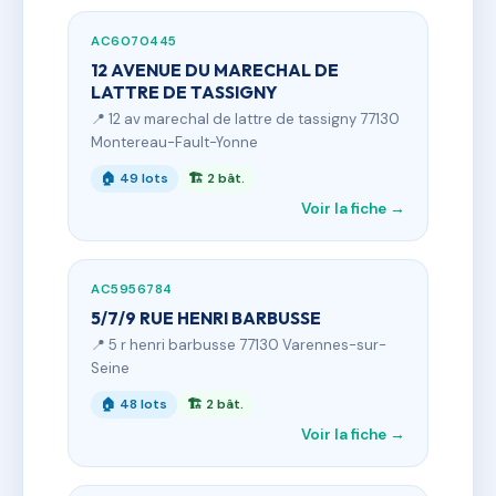
AC6070445
12 AVENUE DU MARECHAL DE
LATTRE DE TASSIGNY
📍 12 av marechal de lattre de tassigny 77130
Montereau-Fault-Yonne
🏠 49 lots
🏗 2 bât.
Voir la fiche →
AC5956784
5/7/9 RUE HENRI BARBUSSE
📍 5 r henri barbusse 77130 Varennes-sur-
Seine
🏠 48 lots
🏗 2 bât.
Voir la fiche →