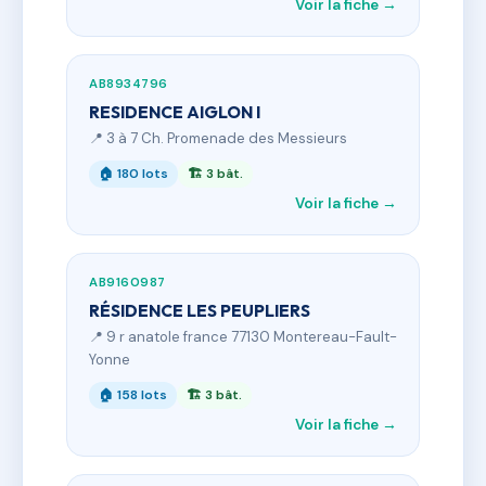
Voir la fiche →
AB8934796
RESIDENCE AIGLON I
📍 3 à 7 Ch. Promenade des Messieurs
🏠 180 lots
🏗 3 bât.
Voir la fiche →
AB9160987
RÉSIDENCE LES PEUPLIERS
📍 9 r anatole france 77130 Montereau-Fault-
Yonne
🏠 158 lots
🏗 3 bât.
Voir la fiche →