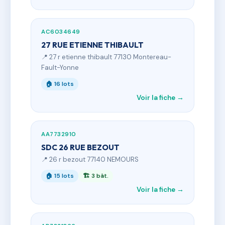
AC6034649
27 RUE ETIENNE THIBAULT
📍 27 r etienne thibault 77130 Montereau-
Fault-Yonne
🏠 16 lots
Voir la fiche →
AA7732910
SDC 26 RUE BEZOUT
📍 26 r bezout 77140 NEMOURS
🏠 15 lots
🏗 3 bât.
Voir la fiche →