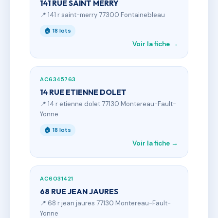
141 RUE SAINT MERRY
📍 141 r saint-merry 77300 Fontainebleau
🏠 18 lots
Voir la fiche →
AC6345763
14 RUE ETIENNE DOLET
📍 14 r etienne dolet 77130 Montereau-Fault-
Yonne
🏠 18 lots
Voir la fiche →
AC6031421
68 RUE JEAN JAURES
📍 68 r jean jaures 77130 Montereau-Fault-
Yonne