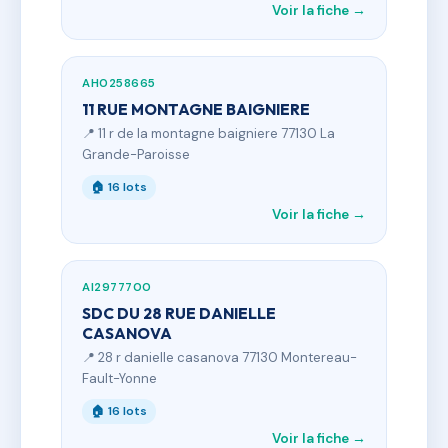
Voir la fiche →
AH0258665
11 RUE MONTAGNE BAIGNIERE
📍 11 r de la montagne baigniere 77130 La
Grande-Paroisse
🏠 16 lots
Voir la fiche →
AI2977700
SDC DU 28 RUE DANIELLE
CASANOVA
📍 28 r danielle casanova 77130 Montereau-
Fault-Yonne
🏠 16 lots
Voir la fiche →