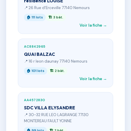
résidence LOUISE
📍 26 Rue d’Erceville 77140 Nemours
🏠 111 lots
🏗 3 bât.
Voir la fiche →
AC8842965
QUAI BALZAC
📍 16 r leon daunay 77140 Nemours
🏠 101 lots
🏗 2 bât.
Voir la fiche →
AA4572830
SDC VILLA ELYSANDRE
📍 30-32 RUE LEO LAGRANGE 77130
MONTEREAU FAULT YONNE
🏠 99 lots
🏗 2 bât.