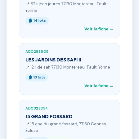
📍 62 r jean jaures 77130 Montereau-Fault-
Yonne
🏠 14 lots
Voir la fiche →
AD0288605
LES JARDINS DES SAFI II
📍 12 r de safi 77130 Montereau-Fault-Yonne
🏠 13 lots
Voir la fiche →
AD0322354
15 GRAND FOSSARD
📍 15 che du grand fossard, 77130 Cannes-
Écluse