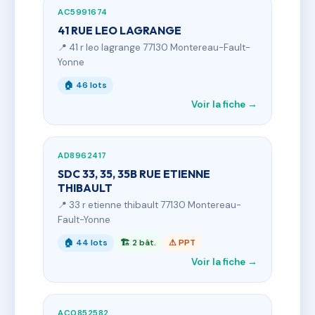
AC5991674
41 RUE LEO LAGRANGE
📍 41 r leo lagrange 77130 Montereau-Fault-
Yonne
🏠 46 lots
Voir la fiche →
AD8962417
SDC 33, 35, 35B RUE ETIENNE
THIBAULT
📍 33 r etienne thibault 77130 Montereau-
Fault-Yonne
🏠 44 lots
🏗 2 bât.
⚠ PPT
Voir la fiche →
AC0852582