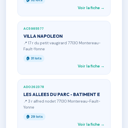
🏠 32 lots
Voir la fiche →
AC5985577
VILLA NAPOLEON
📍 17 r du petit vaugirard 77130 Montereau-
Fault-Yonne
🏠 31 lots
Voir la fiche →
AD0262378
LES ALLEES DU PARC - BATIMENT E
📍 3 r alfred nodet 77130 Montereau-Fault-
Yonne
🏠 29 lots
Voir la fiche →