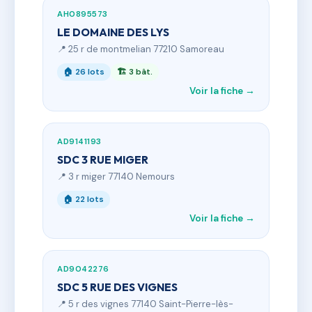
AH0895573
LE DOMAINE DES LYS
📍 25 r de montmelian 77210 Samoreau
🏠 26 lots
🏗 3 bât.
Voir la fiche →
AD9141193
SDC 3 RUE MIGER
📍 3 r miger 77140 Nemours
🏠 22 lots
Voir la fiche →
AD9042276
SDC 5 RUE DES VIGNES
📍 5 r des vignes 77140 Saint-Pierre-lès-