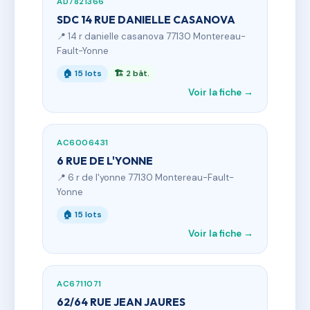
AD7821366
SDC 14 RUE DANIELLE CASANOVA
📍 14 r danielle casanova 77130 Montereau-
Fault-Yonne
🏠 15 lots
🏗 2 bât.
Voir la fiche →
AC6006431
6 RUE DE L'YONNE
📍 6 r de l'yonne 77130 Montereau-Fault-
Yonne
🏠 15 lots
Voir la fiche →
AC6711071
62/64 RUE JEAN JAURES