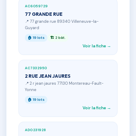
AC6059729
77 GRANDE RUE
📍 77 grande rue 89340 Villeneuve-la-
Guyard
🏠 19 lots
🏗 2 bât.
Voir la fiche →
AC7332950
2 RUE JEAN JAURES
📍 2 r jean jaures 77130 Montereau-Fault-
Yonne
🏠 19 lots
Voir la fiche →
AD0231928