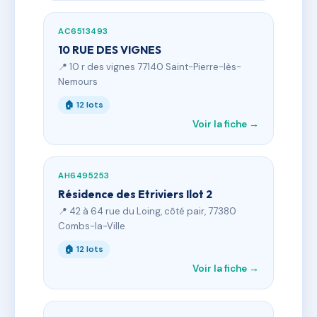
AC6513493
10 RUE DES VIGNES
📍 10 r des vignes 77140 Saint-Pierre-lès-
Nemours
🏠 12 lots
Voir la fiche →
AH6495253
Résidence des Etriviers Ilot 2
📍 42 à 64 rue du Loing, côté pair, 77380
Combs-la-Ville
🏠 12 lots
Voir la fiche →