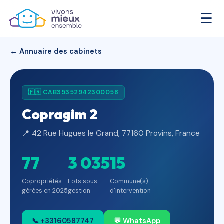
☰
← Annuaire des cabinets
🇫🇷 CAB35352942300058
Copragim 2
📍 42 Rue Hugues le Grand, 77160 Provins, France
77
3 035
15
Copropriétés
Lots sous
Commune(s)
gérées en 2025
gestion
d'intervention
📞 +33160587747
💬 WhatsApp