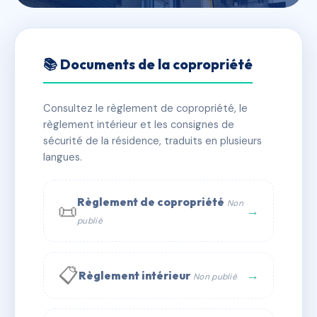
🇫🇷 RFRAC6607469
16 RUE DES FOSSES
📚 Documents de la copropriété
📍 16 r des fosses 77130 Montereau-Fault-Yonne
Consultez le règlement de copropriété, le
✓ Immatriculée
🏠 28 lots
🏗 1 bâtiment(s)
règlement intérieur et les consignes de
sécurité de la résidence, traduits en plusieurs
langues.
📞 Contacter Syndic Digital
💬 WhatsApp
✉ Email
Règlement de copropriété
Non
📜
→
publié
📋
→
Règlement intérieur
Non publié