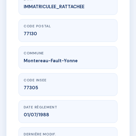
IMMATRICULEE_RATTACHEE
www.vme.plus/AC6607469
16 RUE DES FOSSES
16 r des fosses
77130 Montereau-Fault-Yonne
CODE POSTAL
77130
COMMUNE
Montereau-Fault-Yonne
CODE INSEE
77305
DATE RÈGLEMENT
01/07/1988
DERNIÈRE MODIF.