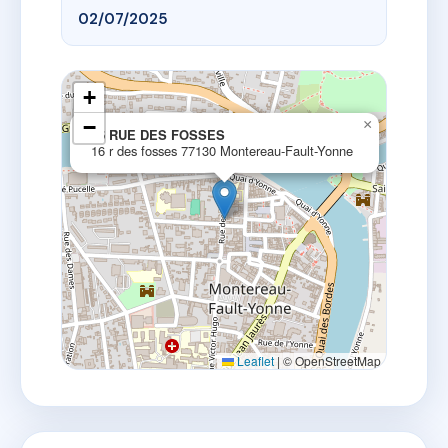
02/07/2025
+
−
×
16 RUE DES FOSSES
16 r des fosses 77130 Montereau-Fault-Yonne
Leaflet
|
© OpenStreetMap