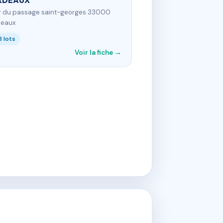
RDEAUX
 r du passage saint-georges 33000
deaux
8 lots
Voir la fiche →