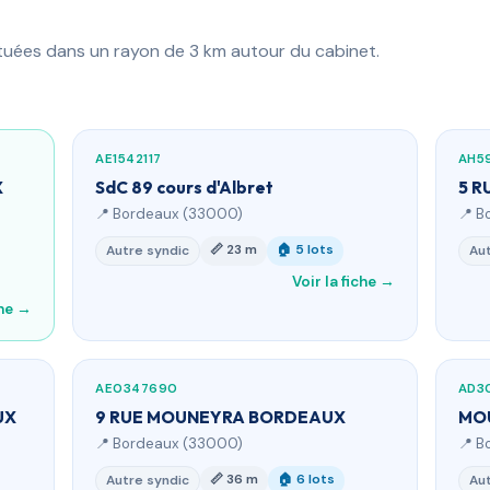
ituées dans un rayon de 3 km autour du cabinet.
AE1542117
AH5
X
SdC 89 cours d'Albret
5 R
📍 Bordeaux (33000)
📍 B
📏 23 m
🏠 5 lots
Autre syndic
Aut
Voir la fiche →
che →
AE0347690
AD3
UX
9 RUE MOUNEYRA BORDEAUX
MO
📍 Bordeaux (33000)
📍 B
📏 36 m
🏠 6 lots
Autre syndic
Aut