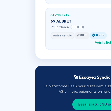
AE0404939
69 ALBRET
📍 Bordeaux (33000)
📏 86 m
🏠 8 lots
Autre syndic
Voir la fi
🚀 Essayez Syndic 
La plateforme SaaS pour digitalisez la g
AG en 1 clic, paiements en lign
Essai gratuit 30 j