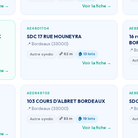
che →
Voir la fiche →
AE4601704
AE8
X
SDC 17 RUE MOUNEYRA
16 
BO
📍 Bordeaux (33000)
📍 B
📏 62 m
🏠 13 lots
Autre syndic
Aut
Voir la fiche →
che →
AE0849703
AE8
103 COURS D'ALBRET BORDEAUX
SDC
📍 Bordeaux (33000)
📍 B
📏 83 m
🏠 19 lots
Autre syndic
Aut
Voir la fiche →
che →