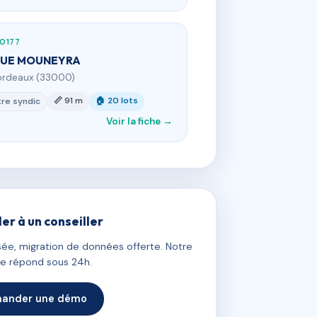
10177
RUE MOUNEYRA
ordeaux (33000)
📏 91 m
🏠 20 lots
re syndic
Voir la fiche →
ler à un conseiller
ée, migration de données offerte. Notre
e répond sous 24h.
ander une démo