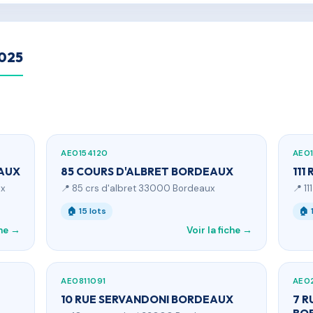
2025
AE0154120
AE01
EAUX
85 COURS D'ALBRET BORDEAUX
111
ux
📍 85 crs d'albret 33000 Bordeaux
📍 1
🏠 15 lots
🏠 
che →
Voir la fiche →
AE0811091
AE02
10 RUE SERVANDONI BORDEAUX
7 R