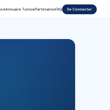
nce
Annuaire Tunisie
Partenaires
FAQ
Se Connecter