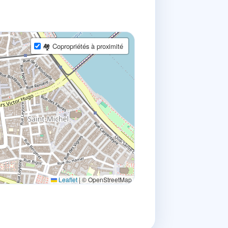
🏘 Copropriétés à proximité
Leaflet
|
© OpenStreetMap