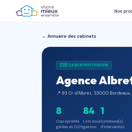
Nos pro
← Annuaire des cabinets
🇫🇷 CAB38065171100018
Agence Albre
📍 83 Cr d'Albret, 33000 Bordeaux,
8
84
1
Copropriétés
Lots sous
Commune(s)
gérées en 2025
gestion
d'intervention