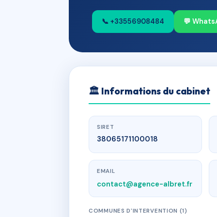
📞 +33556908484
💬 Whats
🏛
Informations du cabinet
SIRET
38065171100018
EMAIL
contact@agence-albret.fr
COMMUNES D'INTERVENTION (1)