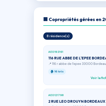
🏢 Copropriétés gérées en 
8 résidence(s)
AE0192161
116 RUE ABBE DE L'EPEE BORD
📍 116 r abbe de l'epee 33000 Bordea
🏠 16 lots
Voir la fi
AE0121798
2 RUE LEO DROUYN BORDEAUX