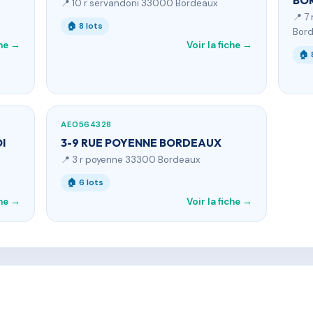
BO
📍 10 r servandoni 33000 Bordeaux
📍 7
🏠 8 lots
Bor
che →
Voir la fiche →
🏠 
AE0564328
I
3-9 RUE POYENNE BORDEAUX
📍 3 r poyenne 33300 Bordeaux
🏠 6 lots
che →
Voir la fiche →