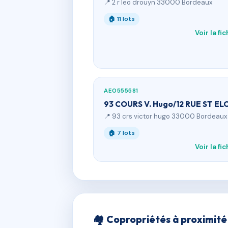
📍 2 r leo drouyn 33000 Bordeaux
🏠 11 lots
Voir la fi
AE0555581
93 COURS V. Hugo/12 RUE ST ELO
📍 93 crs victor hugo 33000 Bordeaux
🏠 7 lots
Voir la fi
🏘 Copropriétés à proximité