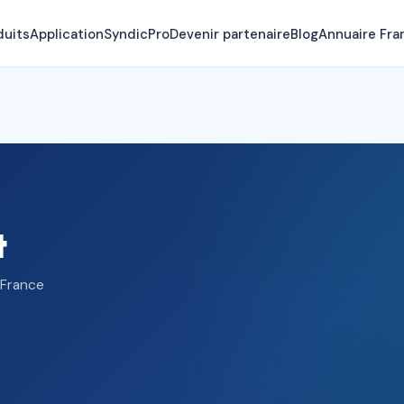
duits
Application
SyndicPro
Devenir partenaire
Blog
Annuaire Fra
t
 France