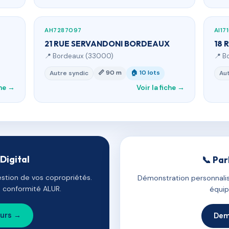
AH7287097
AI17
21 RUE SERVANDONI BORDEAUX
18 
📍 Bordeaux (33000)
📍 B
📏 90 m
🏠 10 lots
Autre syndic
Aut
che →
Voir la fiche →
Digital
📞 Par
estion de vos copropriétés.
Démonstration personnalis
e, conformité ALUR.
équip
ours →
Dem