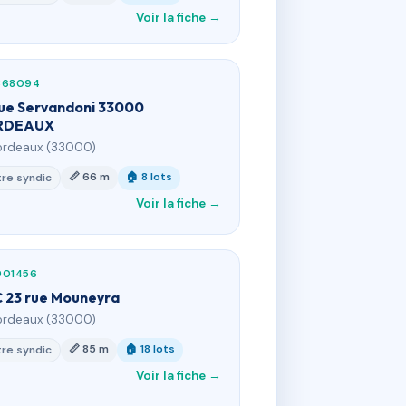
Voir la fiche →
368094
rue Servandoni 33000
RDEAUX
ordeaux (33000)
📏 66 m
🏠 8 lots
re syndic
Voir la fiche →
901456
 23 rue Mouneyra
ordeaux (33000)
📏 85 m
🏠 18 lots
re syndic
Voir la fiche →