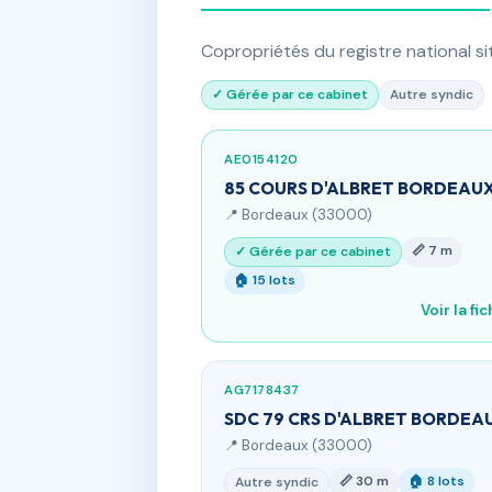
Copropriétés du registre national s
✓ Gérée par ce cabinet
Autre syndic
AE0154120
85 COURS D'ALBRET BORDEAU
📍 Bordeaux (33000)
📏 7 m
✓ Gérée par ce cabinet
🏠 15 lots
Voir la fi
AG7178437
SDC 79 CRS D'ALBRET BORDEA
📍 Bordeaux (33000)
📏 30 m
🏠 8 lots
Autre syndic