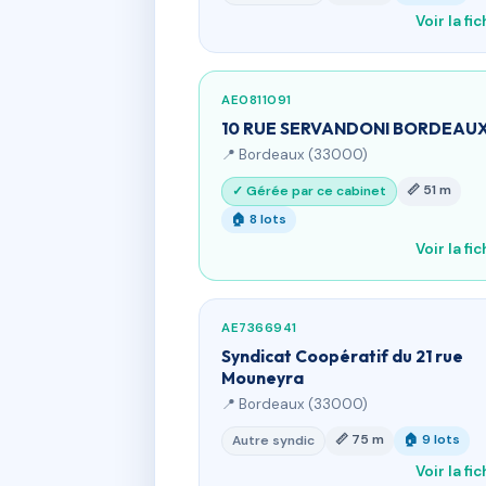
Voir la fi
AE0811091
10 RUE SERVANDONI BORDEAU
📍 Bordeaux (33000)
📏 51 m
✓ Gérée par ce cabinet
🏠 8 lots
Voir la fi
AE7366941
Syndicat Coopératif du 21 rue
Mouneyra
📍 Bordeaux (33000)
📏 75 m
🏠 9 lots
Autre syndic
Voir la fi