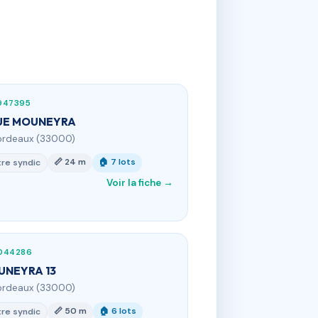
947395
UE MOUNEYRA
ordeaux (33000)
📏 24 m
🏠 7 lots
re syndic
Voir la fiche →
044286
UNEYRA 13
ordeaux (33000)
📏 50 m
🏠 6 lots
re syndic