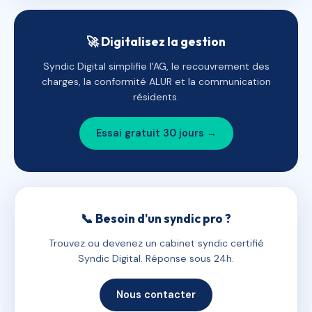
🚀 Digitalisez la gestion
Syndic Digital simplifie l'AG, le recouvrement des
charges, la conformité ALUR et la communication
résidents.
Essai gratuit 30 jours →
📞 Besoin d'un syndic pro ?
Trouvez ou devenez un cabinet syndic certifié
Syndic Digital. Réponse sous 24h.
Nous contacter