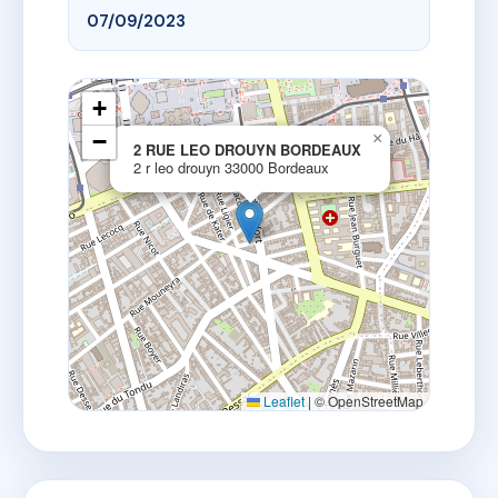
07/09/2023
+
−
×
2 RUE LEO DROUYN BORDEAUX
2 r leo drouyn 33000 Bordeaux
Leaflet
|
© OpenStreetMap