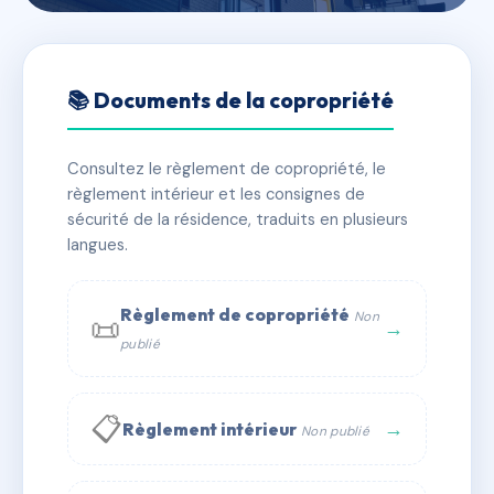
🇫🇷 RFRAE0121798
2 RUE LEO DROUYN
📚 Documents de la copropriété
BORDEAUX
Consultez le règlement de copropriété, le
📍 2 r leo drouyn 33000 Bordeaux
règlement intérieur et les consignes de
✓ Immatriculée
🏠 11 lots
🏗 1 bâtiment(s)
sécurité de la résidence, traduits en plusieurs
langues.
📞 Contacter Syndic Digital
💬 WhatsApp
Règlement de copropriété
Non
📜
✉ Email
→
publié
📋
→
Règlement intérieur
Non publié