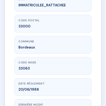
IMMATRICULEE_RATTACHEE
www.vme.plus/AE0121798
2 RUE LEO DROUYN BORDEAUX
2 r leo drouyn
33000 Bordeaux
CODE POSTAL
33000
COMMUNE
Bordeaux
CODE INSEE
33063
DATE RÈGLEMENT
20/06/1988
DERNIÈRE MODIF.