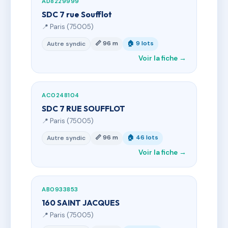
AD8229999
SDC 7 rue Soufflot
📍 Paris (75005)
📏 96 m
🏠 9 lots
Autre syndic
Voir la fiche →
AC0248104
SDC 7 RUE SOUFFLOT
📍 Paris (75005)
📏 96 m
🏠 46 lots
Autre syndic
Voir la fiche →
AB0933853
160 SAINT JACQUES
📍 Paris (75005)