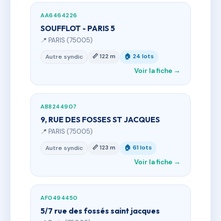
AA6464226
SOUFFLOT - PARIS 5
📍 PARIS (75005)
📏 122 m
🏠 24 lots
Autre syndic
Voir la fiche →
AB8244907
9, RUE DES FOSSES ST JACQUES
📍 PARIS (75005)
📏 123 m
🏠 61 lots
Autre syndic
Voir la fiche →
AF0494450
5/7 rue des fossés saint jacques