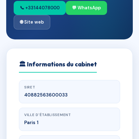
📞 +33144078000
💬 WhatsApp
🌐 Site web
🏛
Informations du cabinet
SIRET
40882563600033
VILLE D'ÉTABLISSEMENT
Paris 1