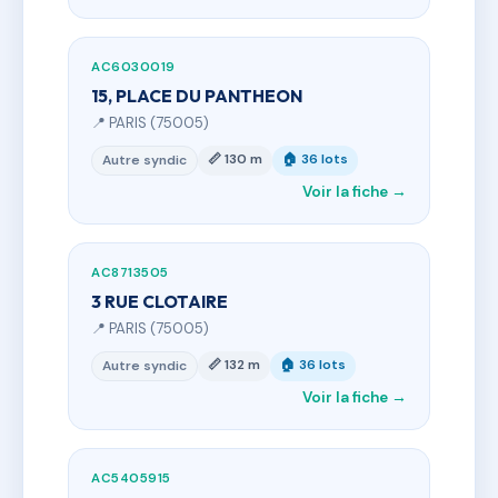
AC6030019
15, PLACE DU PANTHEON
📍 PARIS (75005)
📏 130 m
🏠 36 lots
Autre syndic
Voir la fiche →
AC8713505
3 RUE CLOTAIRE
📍 PARIS (75005)
📏 132 m
🏠 36 lots
Autre syndic
Voir la fiche →
AC5405915