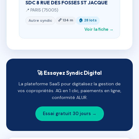
SDC 8 RUE DES FOSSES ST JACQUE
📍 PARIS (75005)
📏 134 m
🏠 28 lots
Autre syndic
Voir la fiche →
🚀 Essayez Syndic Digital
La plateforme SaaS pour digitalisez la gestion de
vos copropriétés. AG en 1 clic, paiements en ligne,
conformité ALUR.
Essai gratuit 30 jours →