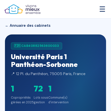
☰
← Annuaire des cabinets
🇫🇷 CAB40882563600033
Université Paris 1
Panthéon-Sorbonne
📍 12 Pl. du Panthéon, 75005 Paris, France
1
72
1
Copropriétés
Lots sous
Commune(s)
gérées en 2025
gestion
d'intervention