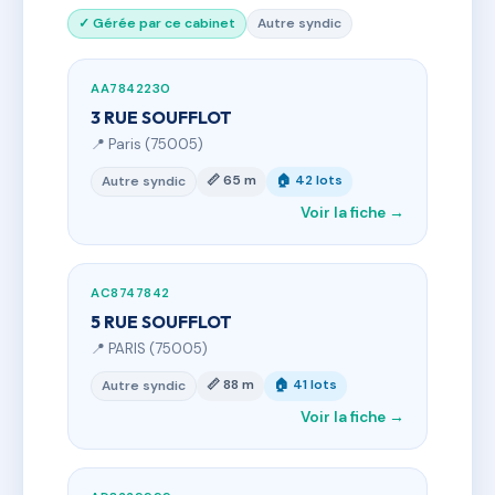
✓ Gérée par ce cabinet
Autre syndic
AA7842230
3 RUE SOUFFLOT
📍 Paris (75005)
📏 65 m
🏠 42 lots
Autre syndic
Voir la fiche →
AC8747842
5 RUE SOUFFLOT
📍 PARIS (75005)
📏 88 m
🏠 41 lots
Autre syndic
Voir la fiche →