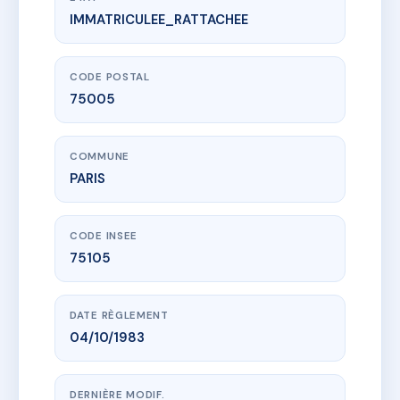
IMMATRICULEE_RATTACHEE
www.vme.plus/AC6780035
19/21 RUE VALETTE
21 Rue Valette
75005 PARIS
CODE POSTAL
75005
COMMUNE
PARIS
CODE INSEE
75105
DATE RÈGLEMENT
04/10/1983
DERNIÈRE MODIF.