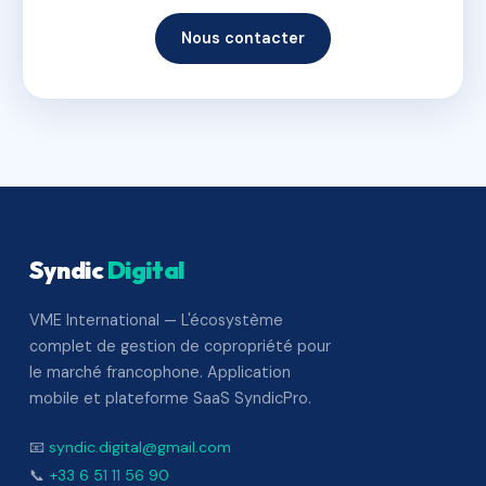
Nous contacter
Syndic
Digital
VME International — L'écosystème
complet de gestion de copropriété pour
le marché francophone. Application
mobile et plateforme SaaS SyndicPro.
📧
syndic.digital@gmail.com
📞
+33 6 51 11 56 90