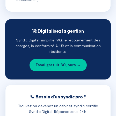
confidentialité).
🚀 Digitalisez la gestion
Syndic Digital simplifie l'AG, le recouvrement des
charges, la conformité ALUR et la communication
résidents.
Essai gratuit 30 jours →
📞 Besoin d'un syndic pro ?
Trouvez ou devenez un cabinet syndic certifié
Syndic Digital. Réponse sous 24h.