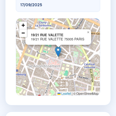
17/09/2025
+
−
×
19/21 RUE VALETTE
19/21 RUE VALETTE 75005 PARIS
Leaflet
|
© OpenStreetMap