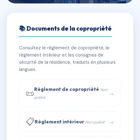
🇫🇷 RFRAC6780035
19/21 RUE VALETTE
📚 Documents de la copropriété
📍 19/21 RUE VALETTE 75005 PARIS
Consultez le règlement de copropriété, le
✓ Immatriculée
🏠 71 lots
🏗 4 bâtiment(s)
règlement intérieur et les consignes de
sécurité de la résidence, traduits en plusieurs
langues.
📞 Contacter Syndic Digital
💬 WhatsApp
✉ Email
Règlement de copropriété
Non
📜
→
publié
📋
→
Règlement intérieur
Non publié