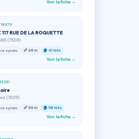
Voir la fiche →
719273
 117 RUE DE LA ROQUETTE
ARIS (75011)
📏 48 m
🏠 41 lots
re syndic
Voir la fiche →
12231
taire
ris (75011)
📏 59 m
🏠 116 lots
re syndic
Voir la fiche →