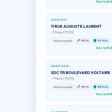
Voir la fi
AH1137207
11 RUE AUGUSTE LAURENT
📍 Paris (75011)
📏 46 m
🏠 24 lots
Autre syndic
Voir la fi
AD4870333
SDC 115 BOULEVARD VOLTAIRE
📍 Paris (75011)
📏 49 m
🏠 96 lots
Autre syndic
Voir la fi