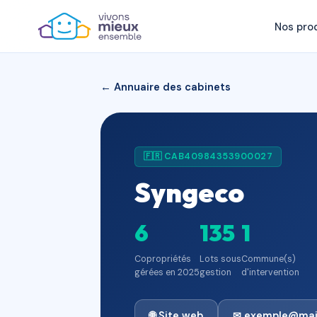
Nos pro
← Annuaire des cabinets
🇫🇷 CAB40984353900027
Syngeco
6
135
1
Copropriétés
Lots sous
Commune(s)
gérées en 2025
gestion
d'intervention
🌐 Site web
✉ exemple@mai