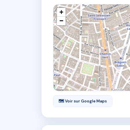
+
−
🗺 Voir sur Google Maps