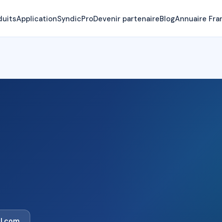
duits
Application
SyndicPro
Devenir partenaire
Blog
Annuaire Fra
l.com