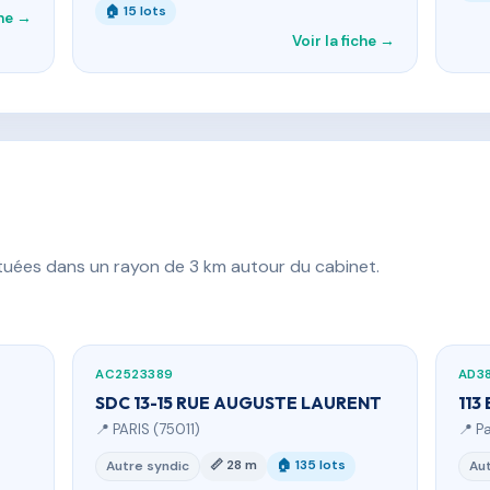
🏠 15 lots
che →
Voir la fiche →
ituées dans un rayon de 3 km autour du cabinet.
AC2523389
AD3
SDC 13-15 RUE AUGUSTE LAURENT
113
📍 PARIS (75011)
📍 Pa
📏 28 m
🏠 135 lots
Autre syndic
Aut