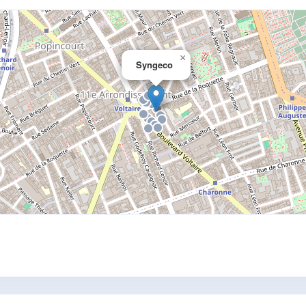
×
Syngeco