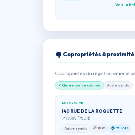
Voir la fi
🏘 Copropriétés à proximité
Copropriétés du registre national s
✓ Gérée par ce cabinet
Autre syndic
AB2076628
140 RUE DE LA ROQUETTE
📍 PARIS (75011)
📏 16 m
🏠 29 lots
Autre syndic