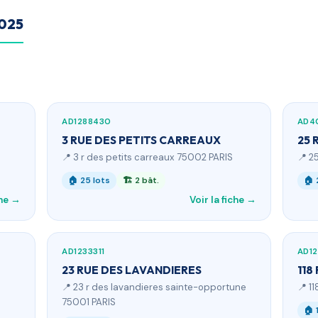
2025
AD1288430
AD4
3 RUE DES PETITS CARREAUX
25 
📍 3 r des petits carreaux 75002 PARIS
📍 2
🏠 25 lots
🏗 2 bât.
🏠 
che →
Voir la fiche →
AD1233311
AD1
23 RUE DES LAVANDIERES
118
📍 23 r des lavandieres sainte-opportune
📍 1
75001 PARIS
🏠 