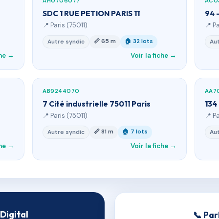
AH0706077
AC0
SDC 1 RUE PETION PARIS 11
94 
📍 Paris (75011)
📍 Pa
📏 65 m
🏠 32 lots
Autre syndic
Aut
che →
Voir la fiche →
AB9244070
AA7
7 Cité industrielle 75011 Paris
134
📍 Paris (75011)
📍 Pa
📏 81 m
🏠 7 lots
Autre syndic
Aut
che →
Voir la fiche →
Digital
📞 Par