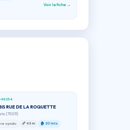
Voir la fiche →
849254
 BIS RUE DE LA ROQUETTE
ris (75011)
📏 43 m
🏠 20 lots
re syndic