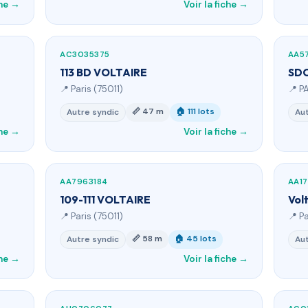
che →
Voir la fiche →
AC3035375
AA5
113 BD VOLTAIRE
SDC
📍 Paris (75011)
📍 P
📏 47 m
🏠 111 lots
Autre syndic
Aut
che →
Voir la fiche →
AA7963184
AA17
109-111 VOLTAIRE
Vol
📍 Paris (75011)
📍 Pa
📏 58 m
🏠 45 lots
Autre syndic
Aut
che →
Voir la fiche →