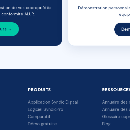
estion de vos copropriétés.
Démonstration personnalis
e, conformité ALUR.
équip
ours →
Dem
PRODUITS
RESSOURCE
Application Syndic Digital
Annuaire des 
Logiciel SyndicPro
Annuaire des 
Comparatif
Glossaire cop
Démo gratuite
Blog