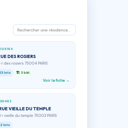
004164
RUE DES ROSIERS
5 r des rosiers 75004 PARIS
23 lots
🏗 3 bât.
Voir la fiche →
236462
 RUE VIEILLE DU TEMPLE
18 r vieille du temple 75003 PARIS
12 lots