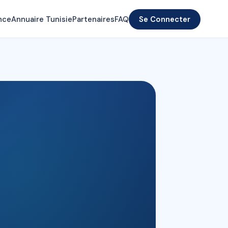
nce
Annuaire Tunisie
Partenaires
FAQ
Se Connecter