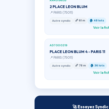
AA4519633
2 PLACE LEON BLUM
📍 PARIS (75011)
📏 61 m
🏠 48 lots
Autre syndic
Voir la fi
AD7000219
PLACE LEON BLUM 4 - PARIS 11
📍 PARIS (75011)
📏 78 m
🏠 36 lots
Autre syndic
Voir la fi
🚀 Essayez Syndic 