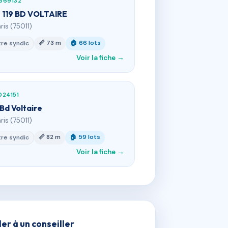
369132
- 119 BD VOLTAIRE
ris (75011)
📏 73 m
🏠 66 lots
re syndic
Voir la fiche →
024151
 Bd Voltaire
ris (75011)
📏 82 m
🏠 59 lots
re syndic
Voir la fiche →
ler à un conseiller