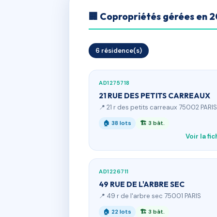
🏢 Copropriétés gérées en 
6 résidence(s)
AD1275718
21 RUE DES PETITS CARREAUX
📍 21 r des petits carreaux 75002 PARIS
🏠 38 lots
🏗 3 bât.
Voir la fi
AD1226711
49 RUE DE L'ARBRE SEC
📍 49 r de l'arbre sec 75001 PARIS
🏠 22 lots
🏗 3 bât.