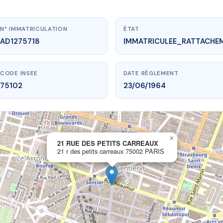
N° IMMATRICULATION
ÉTAT
AD1275718
IMMATRICULEE_RATTACHE
CODE INSEE
DATE RÈGLEMENT
75102
23/06/1964
×
vme.plus/AD1275718
21 RUE DES PETITS CARREAUX
21 r des petits carreaux 75002 PARIS
 DES PETITS CARREAUX
petits carreaux
75002 PARIS