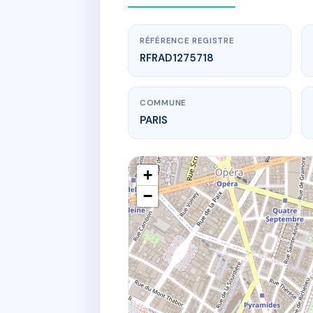
RÉFÉRENCE REGISTRE
RFRAD1275718
COMMUNE
PARIS
+
−
www.
21 RUE
21 r des 