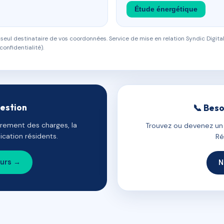
Étude énergétique
eul destinataire de vos coordonnées. Service de mise en relation Syndic Digital
confidentialité).
gestion
📞 Beso
uvrement des charges, la
Trouvez ou devenez un c
cation résidents.
Ré
ours →
N