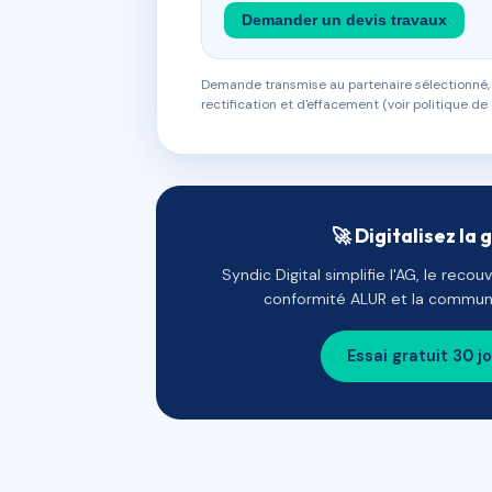
Demander un devis travaux
Demande transmise au partenaire sélectionné, s
rectification et d'effacement (voir politique de 
🚀 Digitalisez la 
Syndic Digital simplifie l'AG, le reco
conformité ALUR et la communi
Essai gratuit 30 j