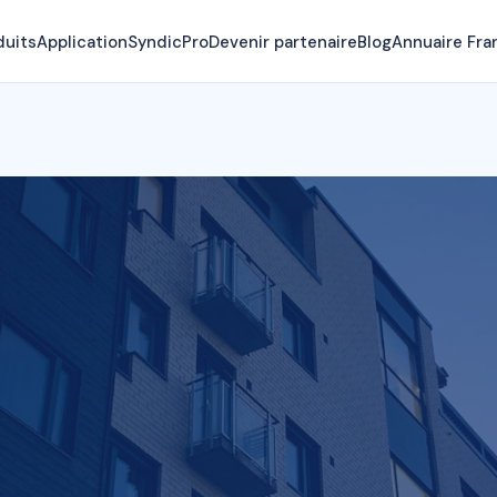
duits
Application
SyndicPro
Devenir partenaire
Blog
Annuaire Fra