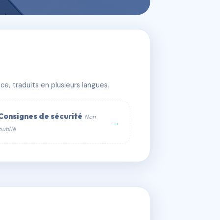
e, traduits en plusieurs langues.
Consignes de sécurité
Non
→
publié
web :
om