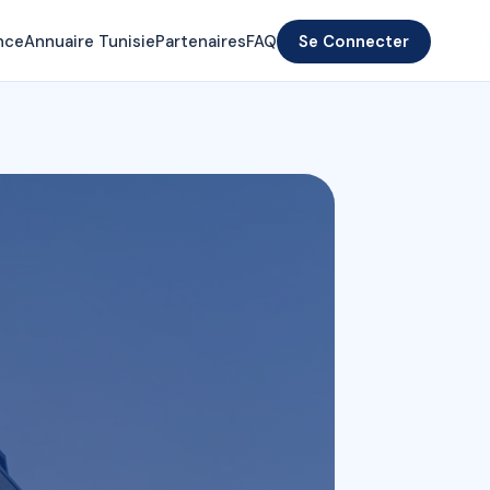
nce
Annuaire Tunisie
Partenaires
FAQ
Se Connecter