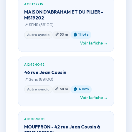
AC8172215
MAISON D'ABRAHAM ET DU PILIER -
MS19202
📍 SENS (89100)
📏 53 m
🏠 11 lots
Autre syndic
Voir la fiche →
AI2424042
46 rue Jean Cousin
📍 Sens (89100)
📏 58 m
🏠 4 lots
Autre syndic
Voir la fiche →
AH1069301
MOUFFRON - 42 rue Jean Cousin à