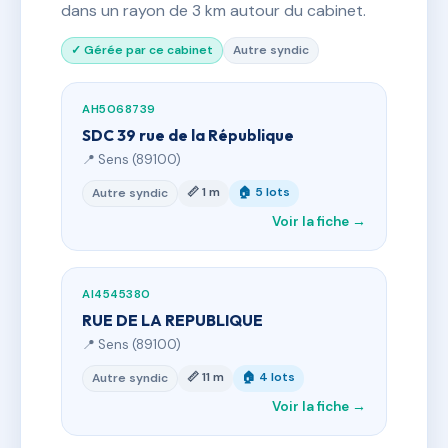
dans un rayon de 3 km autour du cabinet.
✓ Gérée par ce cabinet
Autre syndic
AH5068739
SDC 39 rue de la République
📍 Sens (89100)
📏 1 m
🏠 5 lots
Autre syndic
Voir la fiche →
AI4545380
RUE DE LA REPUBLIQUE
📍 Sens (89100)
📏 11 m
🏠 4 lots
Autre syndic
Voir la fiche →