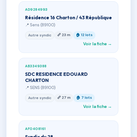
AD9284993
Résidence 16 Charton / 43 République
📍 Sens (89100)
📏 23 m
🏠 12 lots
Autre syndic
Voir la fiche →
AB3349388
SDC RESIDENCE EDOUARD
CHARTON
📍 SENS (89100)
📏 27 m
🏠 7 lots
Autre syndic
Voir la fiche →
AF0408161
Syndic du 28