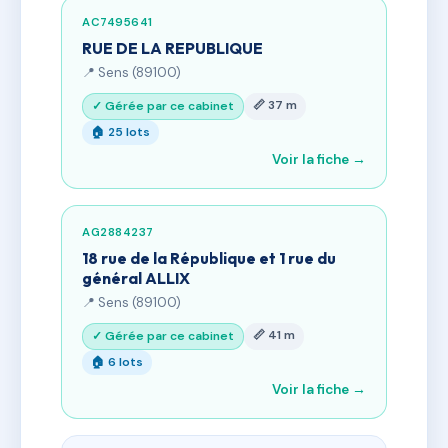
AC7495641
RUE DE LA REPUBLIQUE
📍 Sens (89100)
📏 37 m
✓ Gérée par ce cabinet
🏠 25 lots
Voir la fiche →
AG2884237
18 rue de la République et 1 rue du
général ALLIX
📍 Sens (89100)
📏 41 m
✓ Gérée par ce cabinet
🏠 6 lots
Voir la fiche →