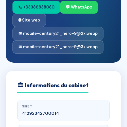
📞 +33386838080
💬 WhatsApp
🌐 Site web
✉ mobile-century21_hero-9@2x.webp
✉ mobile-century21_hero-9@3x.webp
🏛
Informations du cabinet
SIRET
41292342700014