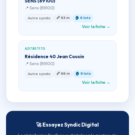
SENS (89100)
📍 Sens (89100)
📏 63 m
🏠 6 lots
Autre syndic
Voir la fiche →
AD7857170
Résidence 40 Jean Cousin
📍 Sens (89100)
📏 66 m
🏠 9 lots
Autre syndic
Voir la fiche →
🚀 Essayez Syndic Digital