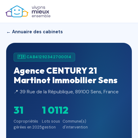
← Annuaire des cabinets
🇫🇷 CAB41292342700014
Agence CENTURY 21
Martinot Immobilier Sens
📍 39 Rue de la République, 89100 Sens, France
31
1 011
2
Copropriétés
Lots sous
Commune(s)
gérées en 2025
gestion
d'intervention