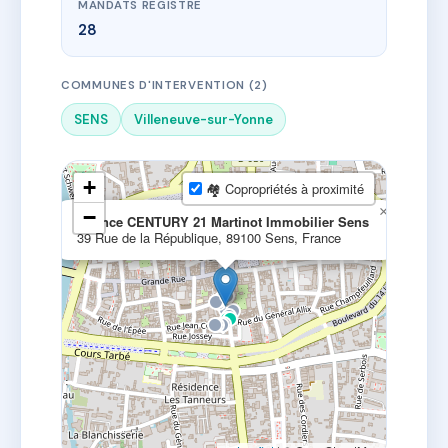
MANDATS REGISTRE
28
COMMUNES D'INTERVENTION (2)
SENS
Villeneuve-sur-Yonne
+
🏘 Copropriétés à proximité
×
−
Agence CENTURY 21 Martinot Immobilier Sens
39 Rue de la République, 89100 Sens, France