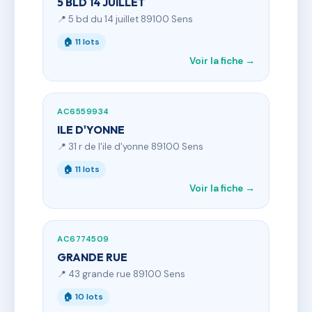
5 BLD 14 JUILLET
📍 5 bd du 14 juillet 89100 Sens
🏠 11 lots
Voir la fiche →
AC6559934
ILE D'YONNE
📍 31 r de l'ile d'yonne 89100 Sens
🏠 11 lots
Voir la fiche →
AC6774509
GRANDE RUE
📍 43 grande rue 89100 Sens
🏠 10 lots