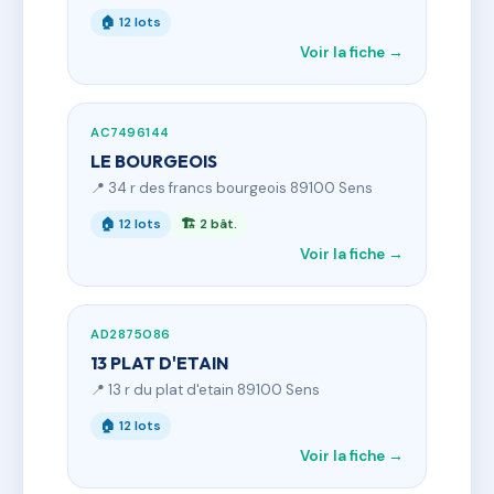
🏠 12 lots
Voir la fiche →
AC7496144
LE BOURGEOIS
📍 34 r des francs bourgeois 89100 Sens
🏠 12 lots
🏗 2 bât.
Voir la fiche →
AD2875086
13 PLAT D'ETAIN
📍 13 r du plat d'etain 89100 Sens
🏠 12 lots
Voir la fiche →