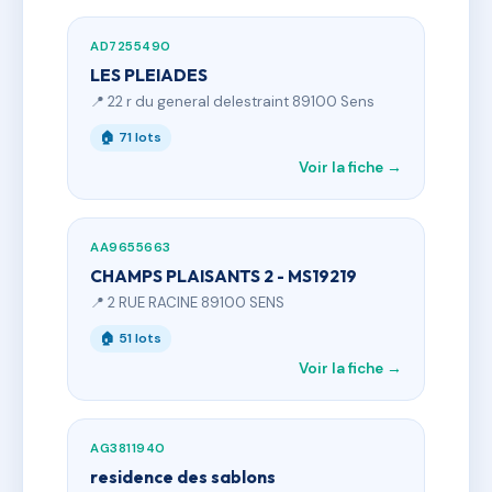
AD7255490
LES PLEIADES
📍 22 r du general delestraint 89100 Sens
🏠 71 lots
Voir la fiche →
AA9655663
CHAMPS PLAISANTS 2 - MS19219
📍 2 RUE RACINE 89100 SENS
🏠 51 lots
Voir la fiche →
AG3811940
residence des sablons