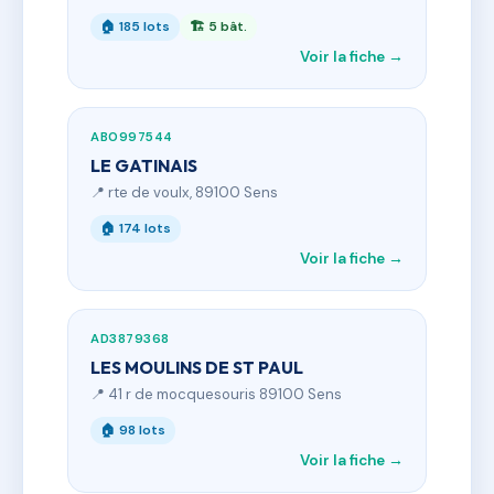
🏠 185 lots
🏗 5 bât.
Voir la fiche →
AB0997544
LE GATINAIS
📍 rte de voulx, 89100 Sens
🏠 174 lots
Voir la fiche →
AD3879368
LES MOULINS DE ST PAUL
📍 41 r de mocquesouris 89100 Sens
🏠 98 lots
Voir la fiche →