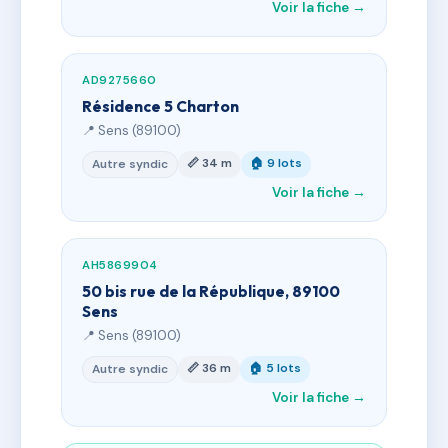
Voir la fiche →
AD9275660
Résidence 5 Charton
📍 Sens (89100)
📏 34 m
🏠 9 lots
Autre syndic
Voir la fiche →
AH5869904
50 bis rue de la République, 89100
Sens
📍 Sens (89100)
📏 36 m
🏠 5 lots
Autre syndic
Voir la fiche →