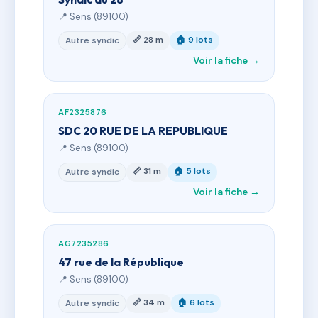
📍 Sens (89100)
📏 28 m
🏠 9 lots
Autre syndic
Voir la fiche →
AF2325876
SDC 20 RUE DE LA REPUBLIQUE
📍 Sens (89100)
📏 31 m
🏠 5 lots
Autre syndic
Voir la fiche →
AG7235286
47 rue de la République
📍 Sens (89100)
📏 34 m
🏠 6 lots
Autre syndic