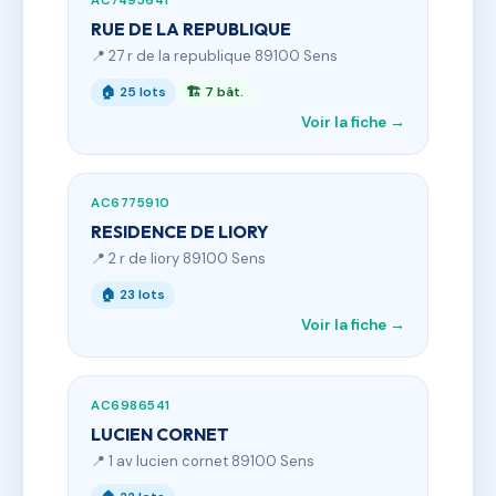
AC7495641
RUE DE LA REPUBLIQUE
📍 27 r de la republique 89100 Sens
🏠 25 lots
🏗 7 bât.
Voir la fiche →
AC6775910
RESIDENCE DE LIORY
📍 2 r de liory 89100 Sens
🏠 23 lots
Voir la fiche →
AC6986541
LUCIEN CORNET
📍 1 av lucien cornet 89100 Sens