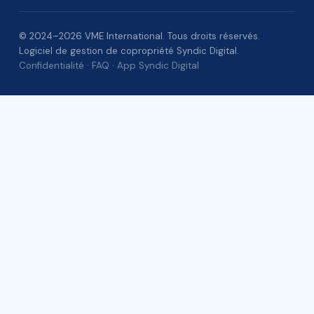
© 2024–2026 VME International. Tous droits réservés.
Logiciel de gestion de copropriété Syndic Digital.
Confidentialité
·
FAQ
·
App Syndic Digital