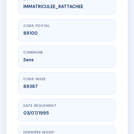
IMMATRICULEE_RATTACHEE
www.vme.plus/AC6773287
GRANDE RUE
79 grande rue
89100 Sens
CODE POSTAL
89100
COMMUNE
Sens
CODE INSEE
89387
DATE RÈGLEMENT
03/07/1995
DERNIÈRE MODIF.