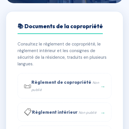
🇫🇷 RFRAC6773287
GRANDE RUE
📚 Documents de la copropriété
📍 79 grande rue 89100 Sens
Consultez le règlement de copropriété, le
✓ Immatriculée
🏠 3 lots
🏗 1 bâtiment(s)
règlement intérieur et les consignes de
sécurité de la résidence, traduits en plusieurs
langues.
📞 Contacter Syndic Digital
💬 WhatsApp
✉ Email
Règlement de copropriété
Non
📜
→
publié
📋
→
Règlement intérieur
Non publié