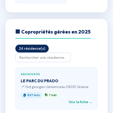
🏢 Copropriétés gérées en 2025
24 résidence(s)
AD2420404
LE PARC DU PRADO
📍 1 bd georges clemenceau 06130 Grasse
🏠 537 lots
🏗 7 bât.
Voir la fiche →