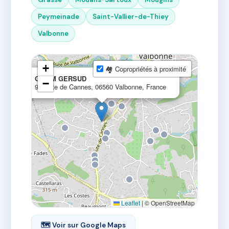
Peymeinade
Saint-Vallier-de-Thiey
Valbonne
+
🏘 Copropriétés à proximité
×
GLEIM GERSUD
−
900 Rte de Cannes, 06560 Valbonne, France
Leaflet
|
© OpenStreetMap
🗺 Voir sur Google Maps