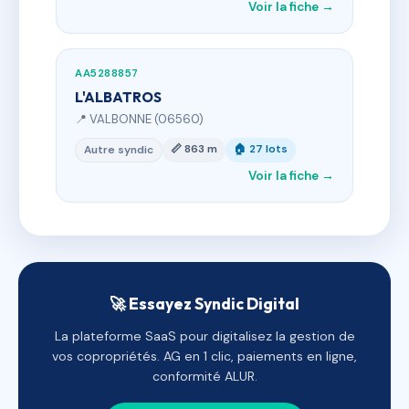
Voir la fiche →
AA5288857
L'ALBATROS
📍 VALBONNE (06560)
📏 863 m
🏠 27 lots
Autre syndic
Voir la fiche →
🚀 Essayez Syndic Digital
La plateforme SaaS pour digitalisez la gestion de
vos copropriétés. AG en 1 clic, paiements en ligne,
conformité ALUR.