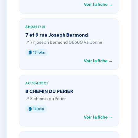
Voir la fiche →
AH9351719
7 et 9 rue Joseph Bermond
📍 7 r joseph bermond 06560 Valbonne
🏠 13 lots
Voir la fiche →
AC7640501
8 CHEMIN DU PERIER
📍 8 chemin du Périer
🏠 11 lots
Voir la fiche →