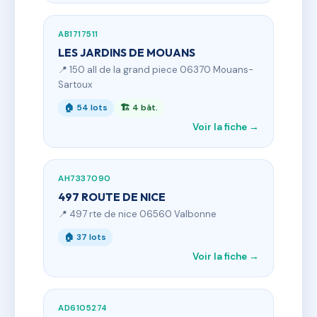
AB1717511
LES JARDINS DE MOUANS
📍 150 all de la grand piece 06370 Mouans-
Sartoux
🏠 54 lots
🏗 4 bât.
Voir la fiche →
AH7337090
497 ROUTE DE NICE
📍 497 rte de nice 06560 Valbonne
🏠 37 lots
Voir la fiche →
AD6105274