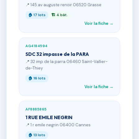
📍 145 av auguste renoir 06520 Grasse
🏠 17 lots
🏗 4 bât.
Voir la fiche →
AG4184594
SDC 32 impasse de la PARA
📍 32 imp de la parra 06460 Saint-Vallier-
de-Thiey
🏠 16 lots
Voir la fiche →
AF8885865
1 RUE EMILE NEGRIN
📍 1 r emile negrin 06400 Cannes
🏠 13 lots