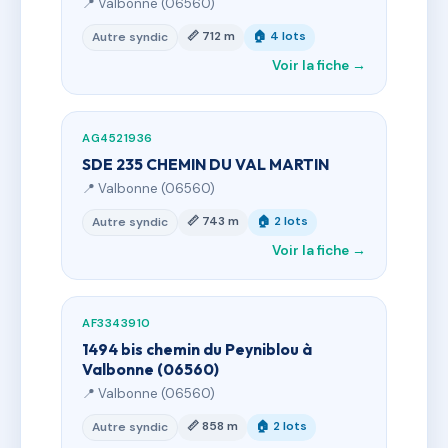
📍 Valbonne (06560)
📏 712 m
🏠 4 lots
Autre syndic
Voir la fiche →
AG4521936
SDE 235 CHEMIN DU VAL MARTIN
📍 Valbonne (06560)
📏 743 m
🏠 2 lots
Autre syndic
Voir la fiche →
AF3343910
1494 bis chemin du Peyniblou à
Valbonne (06560)
📍 Valbonne (06560)
📏 858 m
🏠 2 lots
Autre syndic