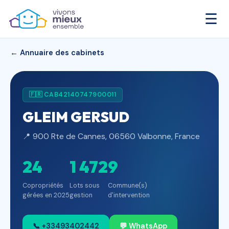
☰
← Annuaire des cabinets
🇫🇷 CAB42140747900011
GLEIM GERSUD
📍 900 Rte de Cannes, 06560 Valbonne, France
24
1 472
9
Copropriétés
Lots sous
Commune(s)
gérées en 2025
gestion
d'intervention
📞 +33493402442
💬 WhatsApp