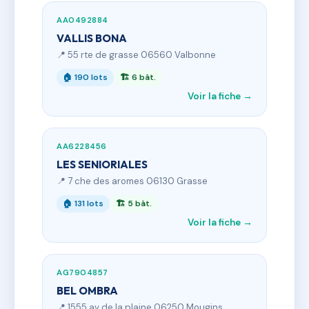
AA0492884
VALLIS BONA
📍 55 rte de grasse 06560 Valbonne
🏠 190 lots
🏗 6 bât.
Voir la fiche →
AA6228456
LES SENIORIALES
📍 7 che des aromes 06130 Grasse
🏠 131 lots
🏗 5 bât.
Voir la fiche →
AG7904857
BEL OMBRA
📍 1555 av de la plaine 06250 Mougins