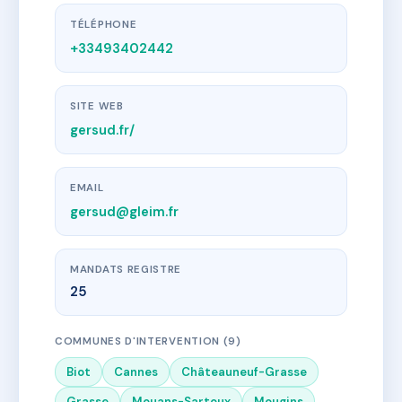
TÉLÉPHONE
+33493402442
SITE WEB
gersud.fr/
EMAIL
gersud@gleim.fr
MANDATS REGISTRE
25
COMMUNES D'INTERVENTION (9)
Biot
Cannes
Châteauneuf-Grasse
Grasse
Mouans-Sartoux
Mougins