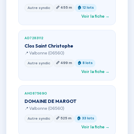
📏 455 m
🏠 12 lots
Autre syndic
Voir la fiche →
AD7283112
Clos Saint Christophe
📍 Valbonne (06560)
📏 499 m
🏠 8 lots
Autre syndic
Voir la fiche →
AH0875690
DOMAINE DE MARGOT
📍 Valbonne (06560)
📏 525 m
🏠 33 lots
Autre syndic
Voir la fiche →