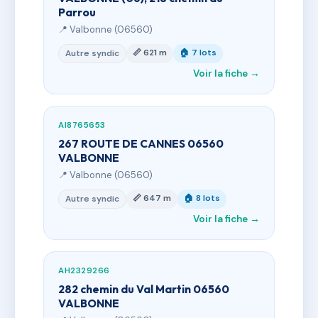
Parrou
📍 Valbonne (06560)
📏 621 m
🏠 7 lots
Autre syndic
Voir la fiche →
AI8765653
267 ROUTE DE CANNES 06560
VALBONNE
📍 Valbonne (06560)
📏 647 m
🏠 8 lots
Autre syndic
Voir la fiche →
AH2329266
282 chemin du Val Martin 06560
VALBONNE