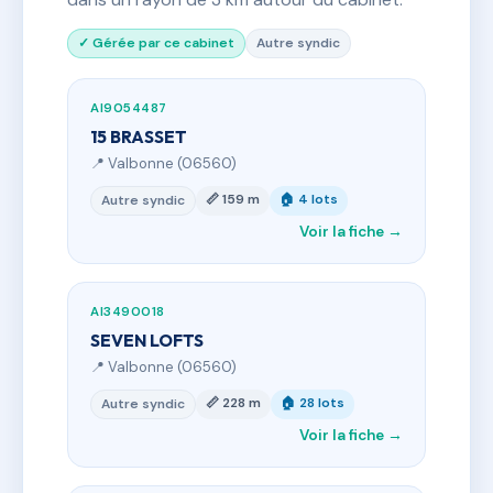
✓ Gérée par ce cabinet
Autre syndic
AI9054487
15 BRASSET
📍 Valbonne (06560)
📏 159 m
🏠 4 lots
Autre syndic
Voir la fiche →
AI3490018
SEVEN LOFTS
📍 Valbonne (06560)
📏 228 m
🏠 28 lots
Autre syndic
Voir la fiche →