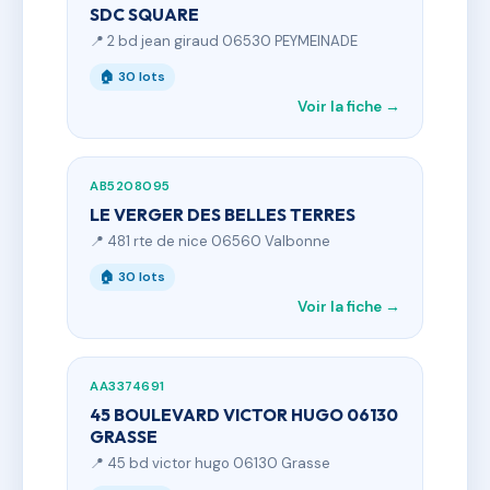
SDC SQUARE
📍 2 bd jean giraud 06530 PEYMEINADE
🏠 30 lots
Voir la fiche →
AB5208095
LE VERGER DES BELLES TERRES
📍 481 rte de nice 06560 Valbonne
🏠 30 lots
Voir la fiche →
AA3374691
45 BOULEVARD VICTOR HUGO 06130
GRASSE
📍 45 bd victor hugo 06130 Grasse