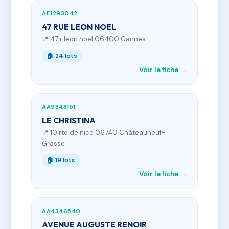
AE1293042
47 RUE LEON NOEL
📍 47 r leon noel 06400 Cannes
🏠 24 lots
Voir la fiche →
AA9848151
LE CHRISTINA
📍 10 rte de nice 06740 Châteauneuf-
Grasse
🏠 19 lots
Voir la fiche →
AA4346540
AVENUE AUGUSTE RENOIR