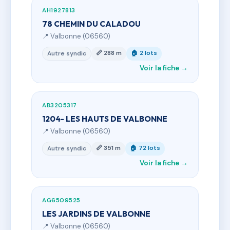
AH1927813
78 CHEMIN DU CALADOU
📍 Valbonne (06560)
📏 288 m
🏠 2 lots
Autre syndic
Voir la fiche →
AB3205317
1204- LES HAUTS DE VALBONNE
📍 Valbonne (06560)
📏 351 m
🏠 72 lots
Autre syndic
Voir la fiche →
AG6509525
LES JARDINS DE VALBONNE
📍 Valbonne (06560)