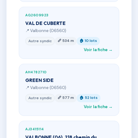
AG2609923
VAL DE CUBERTE
📍 Valbonne (06560)
📏 534 m
🏠 10 lots
Autre syndic
Voir la fiche →
AH4782710
GREEN SIDE
📍 Valbonne (06560)
📏 577 m
🏠 52 lots
Autre syndic
Voir la fiche →
AJ3415114
VALBONNE (06), 218 chemin du