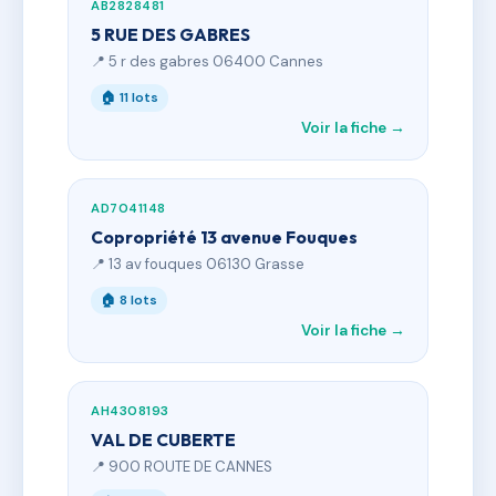
AB2828481
5 RUE DES GABRES
📍 5 r des gabres 06400 Cannes
🏠 11 lots
Voir la fiche →
AD7041148
Copropriété 13 avenue Fouques
📍 13 av fouques 06130 Grasse
🏠 8 lots
Voir la fiche →
AH4308193
VAL DE CUBERTE
📍 900 ROUTE DE CANNES