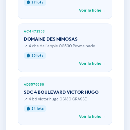
🏠 27 lots
Voir la fiche →
AC4472353
DOMAINE DES MIMOSAS
📍 4 che de l'appie 06530 Peymeinade
🏠 25 lots
Voir la fiche →
AD3575586
SDC 4 BOULEVARD VICTOR HUGO
📍 4 bd victor hugo 06130 GRASSE
🏠 24 lots
Voir la fiche →