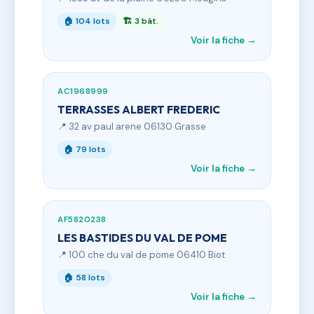
🏠 104 lots
🏗 3 bât.
Voir la fiche →
AC1968999
TERRASSES ALBERT FREDERIC
📍 32 av paul arene 06130 Grasse
🏠 79 lots
Voir la fiche →
AF5820238
LES BASTIDES DU VAL DE POME
📍 100 che du val de pome 06410 Biot
🏠 58 lots
Voir la fiche →