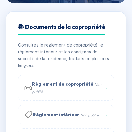
🇫🇷 RFRAA9848151
LE CHRISTINA
📚 Documents de la copropriété
📍 10 rte de nice 06740 Châteauneuf-Grasse
Consultez le règlement de copropriété, le
✓ Immatriculée
🏠 19 lots
🏗 1 bâtiment(s)
règlement intérieur et les consignes de
sécurité de la résidence, traduits en plusieurs
langues.
📞 Contacter Syndic Digital
💬 WhatsApp
✉ Email
Règlement de copropriété
Non
📜
→
publié
📋
→
Règlement intérieur
Non publié