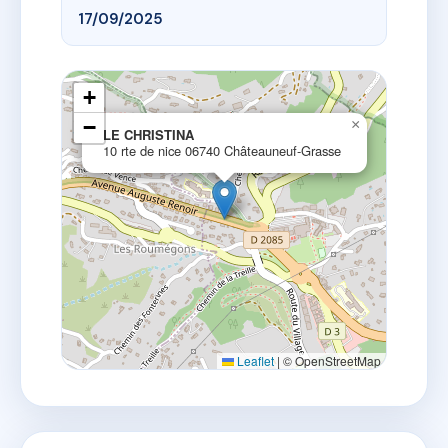
17/09/2025
+
−
×
LE CHRISTINA
10 rte de nice 06740 Châteauneuf-Grasse
Leaflet
|
© OpenStreetMap