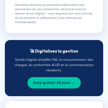
Demande transmise au partenaire sélectionné, seul
destinataire de vos coordonnées. Service de mise en
relation Syndic Digital — vous disposez d'un droit d'accès,
de rectification et d'effacement (voir politique de
confidentialité).
🚀 Digitalisez la gestion
Syndic Digital simplifie l'AG, le recouvrement des
charges, la conformité ALUR et la communication
résidents.
Essai gratuit 30 jours →