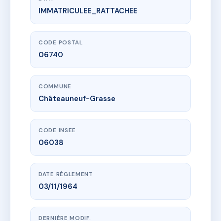
IMMATRICULEE_RATTACHEE
www.vme.plus/AA9848151
LE CHRISTINA
10 rte de nice
06740 Châteauneuf-Grasse
CODE POSTAL
06740
COMMUNE
Châteauneuf-Grasse
CODE INSEE
06038
DATE RÈGLEMENT
03/11/1964
DERNIÈRE MODIF.