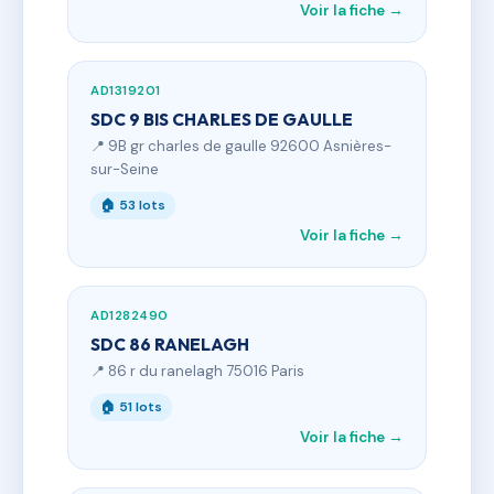
Voir la fiche →
AD1319201
SDC 9 BIS CHARLES DE GAULLE
📍 9B gr charles de gaulle 92600 Asnières-
sur-Seine
🏠 53 lots
Voir la fiche →
AD1282490
SDC 86 RANELAGH
📍 86 r du ranelagh 75016 Paris
🏠 51 lots
Voir la fiche →