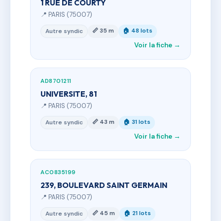
1 RUE DE COURTY
📍 PARIS (75007)
📏 35 m
🏠 48 lots
Autre syndic
Voir la fiche →
AD8701211
UNIVERSITE, 81
📍 PARIS (75007)
📏 43 m
🏠 31 lots
Autre syndic
Voir la fiche →
AC0835199
239, BOULEVARD SAINT GERMAIN
📍 PARIS (75007)
📏 45 m
🏠 21 lots
Autre syndic