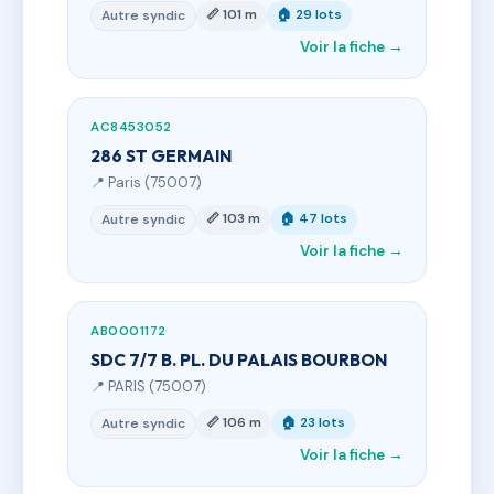
📏 101 m
🏠 29 lots
Autre syndic
Voir la fiche →
AC8453052
286 ST GERMAIN
📍 Paris (75007)
📏 103 m
🏠 47 lots
Autre syndic
Voir la fiche →
AB0001172
SDC 7/7 B. PL. DU PALAIS BOURBON
📍 PARIS (75007)
📏 106 m
🏠 23 lots
Autre syndic
Voir la fiche →