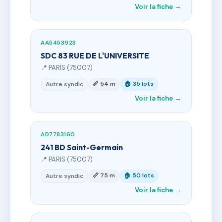
Voir la fiche →
AA5453923
SDC 83 RUE DE L'UNIVERSITE
📍 PARIS (75007)
📏 54 m
🏠 35 lots
Autre syndic
Voir la fiche →
AD7783160
241 BD Saint-Germain
📍 PARIS (75007)
📏 75 m
🏠 50 lots
Autre syndic
Voir la fiche →