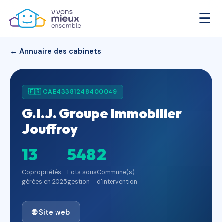
☰
← Annuaire des cabinets
🇫🇷 CAB43381248400049
G.I.J. Groupe Immobilier
Jouffroy
13
548
2
Copropriétés
Lots sous
Commune(s)
gérées en 2025
gestion
d'intervention
🌐 Site web