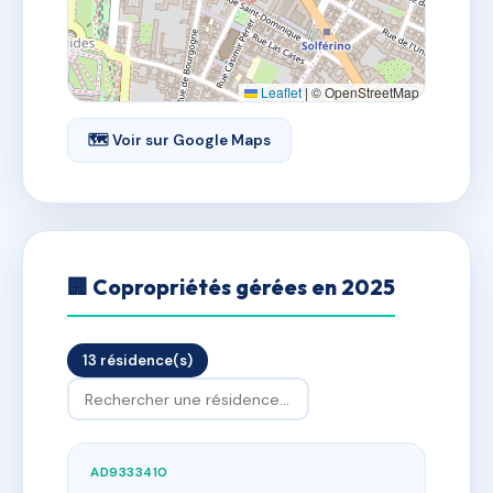
Leaflet
|
© OpenStreetMap
🗺 Voir sur Google Maps
🏢 Copropriétés gérées en 2025
13 résidence(s)
AD9333410