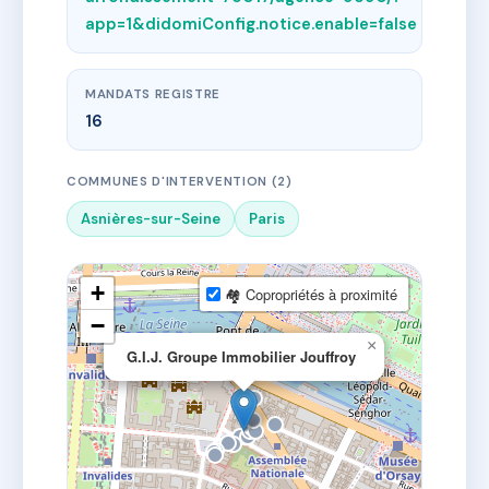
app=1&didomiConfig.notice.enable=false
MANDATS REGISTRE
16
COMMUNES D'INTERVENTION (2)
Asnières-sur-Seine
Paris
+
🏘 Copropriétés à proximité
−
×
G.I.J. Groupe Immobilier Jouffroy