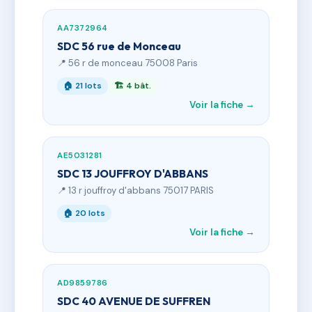
AA7372964
SDC 56 rue de Monceau
📍 56 r de monceau 75008 Paris
🏠 21 lots
🏗 4 bât.
Voir la fiche →
AE5031281
SDC 13 JOUFFROY D'ABBANS
📍 13 r jouffroy d'abbans 75017 PARIS
🏠 20 lots
Voir la fiche →
AD9859786
SDC 40 AVENUE DE SUFFREN