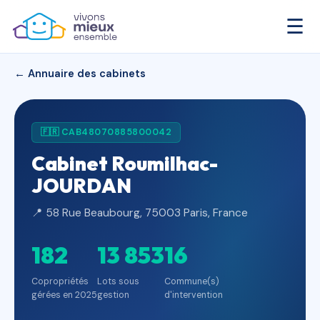
☰
← Annuaire des cabinets
🇫🇷 CAB48070885800042
Cabinet Roumilhac-
JOURDAN
📍 58 Rue Beaubourg, 75003 Paris, France
182
13 853
16
Copropriétés
Lots sous
Commune(s)
gérées en 2025
gestion
d'intervention