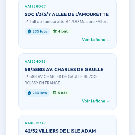
AA1226067
SDC 1/3/5/7 ALLEE DE L'AMOURETTE
📍 1 all de l'amourette 94700 Maisons-Alfort
🏠 235 lots
🏗 4 bât.
Voir la fiche →
AA1224088
58/58BIS AV. CHARLES DE GAULLE
📍 58B AV CHARLES DE GAULLE 95700
ROISSY EN FRANCE
🏠 233 lots
🏗 5 bât.
Voir la fiche →
AA8632747
42/52 VILLIERS DE L'ISLE ADAM