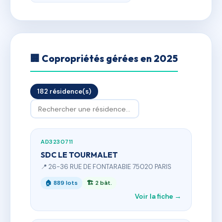
🏢 Copropriétés gérées en 2025
182 résidence(s)
AD3230711
SDC LE TOURMALET
📍 26-36 RUE DE FONTARABIE 75020 PARIS
🏠 889 lots
🏗 2 bât.
Voir la fiche →