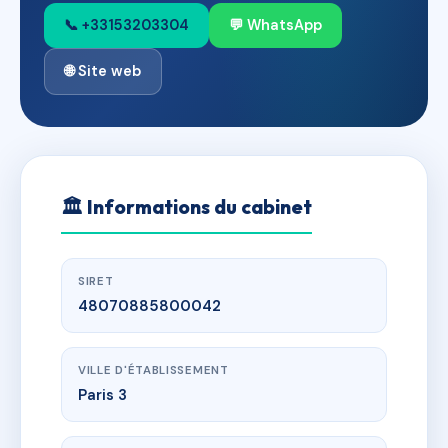
📞 +33153203304
💬 WhatsApp
🌐 Site web
🏛
Informations du cabinet
SIRET
48070885800042
VILLE D'ÉTABLISSEMENT
Paris 3