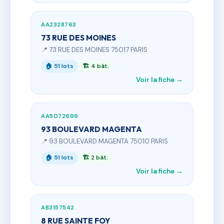
AA2328763
73 RUE DES MOINES
📍 73 RUE DES MOINES 75017 PARIS
🏠 51 lots
🏗 4 bât.
Voir la fiche →
AA5072699
93 BOULEVARD MAGENTA
📍 93 BOULEVARD MAGENTA 75010 PARIS
🏠 51 lots
🏗 2 bât.
Voir la fiche →
AB3157542
8 RUE SAINTE FOY