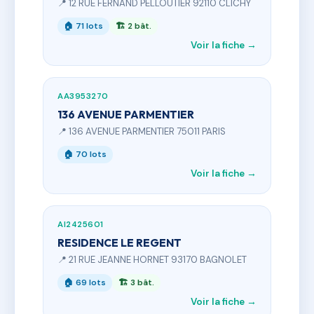
📍 12 RUE FERNAND PELLOUTIER 92110 CLICHY
🏠 71 lots
🏗 2 bât.
Voir la fiche →
AA3953270
136 AVENUE PARMENTIER
📍 136 AVENUE PARMENTIER 75011 PARIS
🏠 70 lots
Voir la fiche →
AI2425601
RESIDENCE LE REGENT
📍 21 RUE JEANNE HORNET 93170 BAGNOLET
🏠 69 lots
🏗 3 bât.
Voir la fiche →