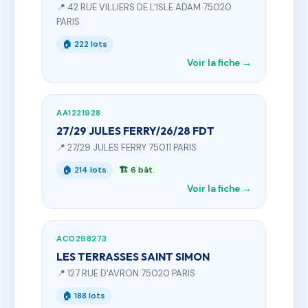
📍 42 RUE VILLIERS DE L'ISLE ADAM 75020
PARIS
🏠 222 lots
Voir la fiche →
AA1221928
27/29 JULES FERRY/26/28 FDT
📍 27/29 JULES FERRY 75011 PARIS
🏠 214 lots
🏗 6 bât.
Voir la fiche →
AC0298273
LES TERRASSES SAINT SIMON
📍 127 RUE D'AVRON 75020 PARIS
🏠 188 lots