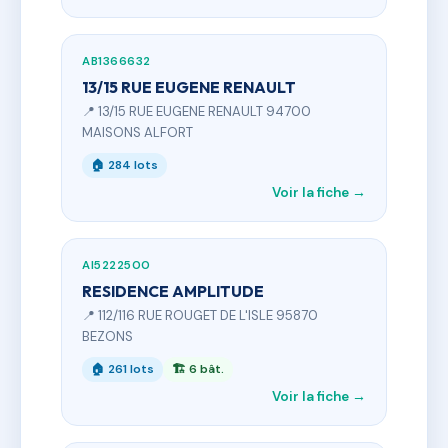
AB1366632
13/15 RUE EUGENE RENAULT
📍 13/15 RUE EUGENE RENAULT 94700
MAISONS ALFORT
🏠 284 lots
Voir la fiche →
AI5222500
RESIDENCE AMPLITUDE
📍 112/116 RUE ROUGET DE L'ISLE 95870
BEZONS
🏠 261 lots
🏗 6 bât.
Voir la fiche →