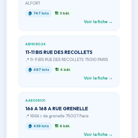
ALFORT
🏠 747 lots
🏗 3 bât.
Voir la fiche →
AB1618024
11-11 BIS RUE DES RECOLLETS
📍 11-11 BIS RUE DES RECOLLETS 75010 PARIS
🏠 497 lots
🏗 4 bât.
Voir la fiche →
AA8019101
166 A 168 A RUE GRENELLE
📍 166A r de grenelle 75007 Paris
🏠 439 lots
🏗 6 bât.
Voir la fiche →