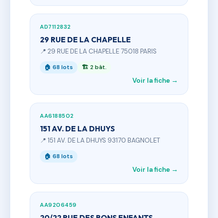
AD7112832
29 RUE DE LA CHAPELLE
📍 29 RUE DE LA CHAPELLE 75018 PARIS
🏠 68 lots
🏗 2 bât.
Voir la fiche →
AA6188502
151 AV. DE LA DHUYS
📍 151 AV. DE LA DHUYS 93170 BAGNOLET
🏠 68 lots
Voir la fiche →
AA9206459
20/22 RUE DES BONS ENFANTS