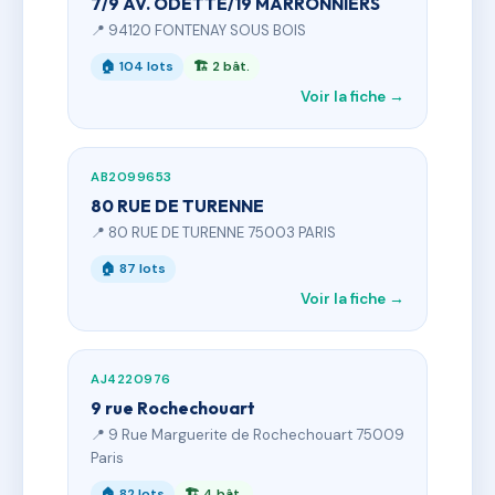
7/9 AV. ODETTE/19 MARRONNIERS
📍 94120 FONTENAY SOUS BOIS
🏠 104 lots
🏗 2 bât.
Voir la fiche →
AB2099653
80 RUE DE TURENNE
📍 80 RUE DE TURENNE 75003 PARIS
🏠 87 lots
Voir la fiche →
AJ4220976
9 rue Rochechouart
📍 9 Rue Marguerite de Rochechouart 75009
Paris
🏠 82 lots
🏗 4 bât.