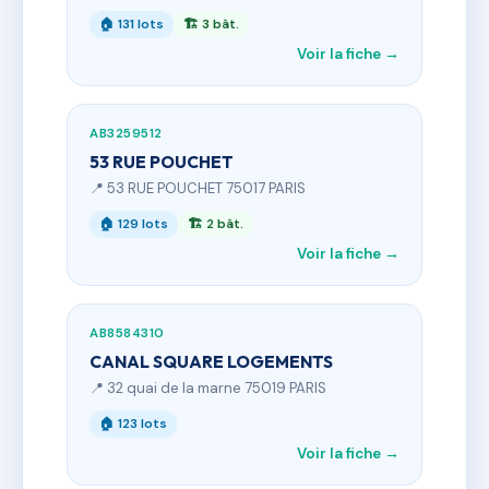
🏠 131 lots
🏗 3 bât.
Voir la fiche →
AB3259512
53 RUE POUCHET
📍 53 RUE POUCHET 75017 PARIS
🏠 129 lots
🏗 2 bât.
Voir la fiche →
AB8584310
CANAL SQUARE LOGEMENTS
📍 32 quai de la marne 75019 PARIS
🏠 123 lots
Voir la fiche →