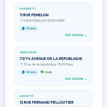
AA5698717
11 RUE FENELON
📍 11 RUE FENELON 75010 PARIS
🏠 75 lots
Voir la fiche →
AB3372042
72/74 AVENUE DE LA REPUBLIQUE
📍 72 av de la republique 75011 Paris
🏠 74 lots
🏗 2 bât.
Voir la fiche →
AA5147111
12 RUE FERNAND PELLOUTIER