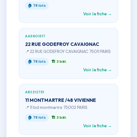
🏠 78 lots
Voir la fiche →
AA3601317
22 RUE GODEFROY CAVAIGNAC
📍 22 RUE GODEFROY CAVAIGNAC 75011 PARIS
🏠 78 lots
🏗 3 bât.
Voir la fiche →
AB2212751
11 MONTMARTRE /48 VIVIENNE
📍 11 bd montmartre 75002 PARIS
🏠 78 lots
🏗 3 bât.
Voir la fiche →