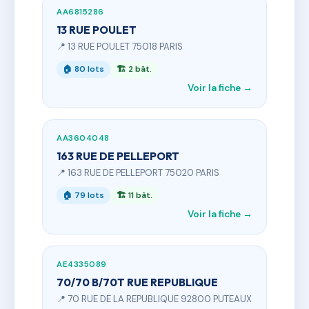
AA6815286
13 RUE POULET
📍 13 RUE POULET 75018 PARIS
🏠 80 lots
🏗 2 bât.
Voir la fiche →
AA3604048
163 RUE DE PELLEPORT
📍 163 RUE DE PELLEPORT 75020 PARIS
🏠 79 lots
🏗 11 bât.
Voir la fiche →
AE4335089
70/70 B/70T RUE REPUBLIQUE
📍 70 RUE DE LA REPUBLIQUE 92800 PUTEAUX