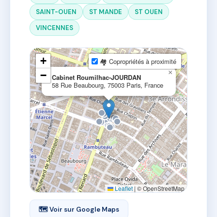
SAINT-OUEN
ST MANDE
ST OUEN
VINCENNES
+
🏘 Copropriétés à proximité
×
−
Cabinet Roumilhac-JOURDAN
58 Rue Beaubourg, 75003 Paris, France
Leaflet
|
© OpenStreetMap
🗺 Voir sur Google Maps