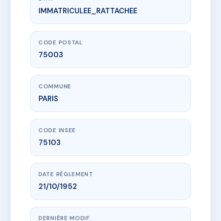
IMMATRICULEE_RATTACHEE
www.vme.plus/AD5621321
27 RUE MICHEL LE COMTE
27 r michel le comte
75003 PARIS
CODE POSTAL
75003
COMMUNE
PARIS
CODE INSEE
75103
DATE RÈGLEMENT
21/10/1952
DERNIÈRE MODIF.