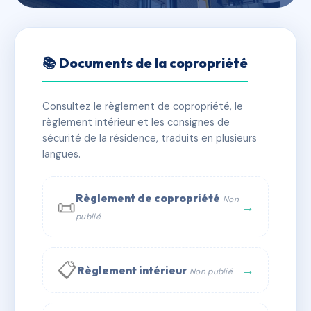
🇫🇷 RFRAD5621321
27 RUE MICHEL LE COMTE
📚 Documents de la copropriété
📍 27 r michel le comte 75003 PARIS
Consultez le règlement de copropriété, le
✓ Immatriculée
🏠 33 lots
🏗 1 bâtiment(s)
règlement intérieur et les consignes de
sécurité de la résidence, traduits en plusieurs
langues.
📞 Contacter Syndic Digital
💬 WhatsApp
✉ Email
Règlement de copropriété
Non
📜
→
publié
📋
→
Règlement intérieur
Non publié