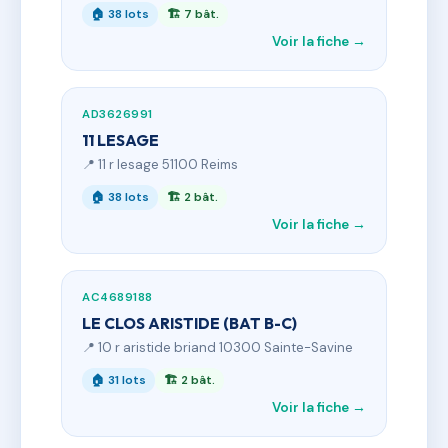
🏠 38 lots
🏗 7 bât.
Voir la fiche →
AD3626991
11 LESAGE
📍 11 r lesage 51100 Reims
🏠 38 lots
🏗 2 bât.
Voir la fiche →
AC4689188
LE CLOS ARISTIDE (BAT B-C)
📍 10 r aristide briand 10300 Sainte-Savine
🏠 31 lots
🏗 2 bât.
Voir la fiche →