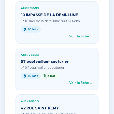
AH6375539
10 IMPASSE DE LA DEMI-LUNE
📍 10 imp de la demi lune 89100 Sens
🏠 30 lots
Voir la fiche →
AE8726630
57 paul vaillant couturier
📍 57 paul vaillant couturier
🏠 30 lots
🏗 5 bât.
Voir la fiche →
AJ3499100
42 RUE SAINT REMY