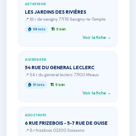
AE7451909
LES JARDINS DES RIVIÈRES
📍 16 r de savigny 77176 Savigny-le-Temple
🏠 58 lots
🏗 5 bât.
Voir la fiche →
AG1856459
54 RUE DU GENERAL LECLERC
📍 54 r du general leclerc 77100 Meaux
🏠 51 lots
🏗 5 bât.
Voir la fiche →
AD0278051
6 RUE FRIZEBOIS - 5-7 RUE DE GUISE
📍 6 r frizebois 02200 Soissons