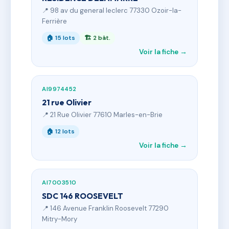
📍 98 av du general leclerc 77330 Ozoir-la-
Ferrière
🏠 15 lots
🏗 2 bât.
Voir la fiche →
AI9974452
21 rue Olivier
📍 21 Rue Olivier 77610 Marles-en-Brie
🏠 12 lots
Voir la fiche →
AI7003510
SDC 146 ROOSEVELT
📍 146 Avenue Franklin Roosevelt 77290
Mitry-Mory