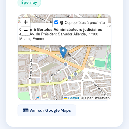
Épernay
+
🏘 Copropriétés à proximité
×
Cardon & Bortolus Administrateurs judiciaires
−
49-51 Av. du Président Salvador Allende, 77100
Meaux, France
Leaflet
|
© OpenStreetMap
🗺 Voir sur Google Maps