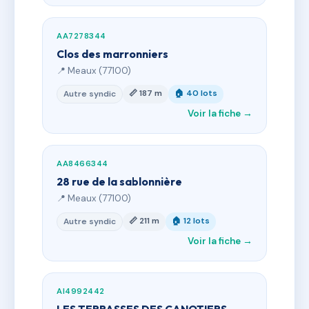
AA7278344
Clos des marronniers
📍 Meaux (77100)
📏 187 m
🏠 40 lots
Autre syndic
Voir la fiche →
AA8466344
28 rue de la sablonnière
📍 Meaux (77100)
📏 211 m
🏠 12 lots
Autre syndic
Voir la fiche →
AI4992442