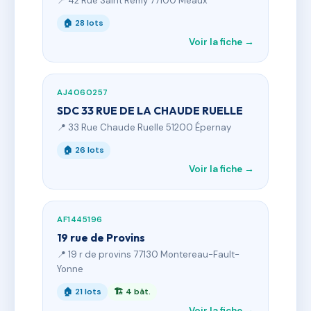
📍 42 Rue Saint Remy 77100 Meaux
🏠 28 lots
Voir la fiche →
AJ4060257
SDC 33 RUE DE LA CHAUDE RUELLE
📍 33 Rue Chaude Ruelle 51200 Épernay
🏠 26 lots
Voir la fiche →
AF1445196
19 rue de Provins
📍 19 r de provins 77130 Montereau-Fault-
Yonne
🏠 21 lots
🏗 4 bât.
Voir la fiche →