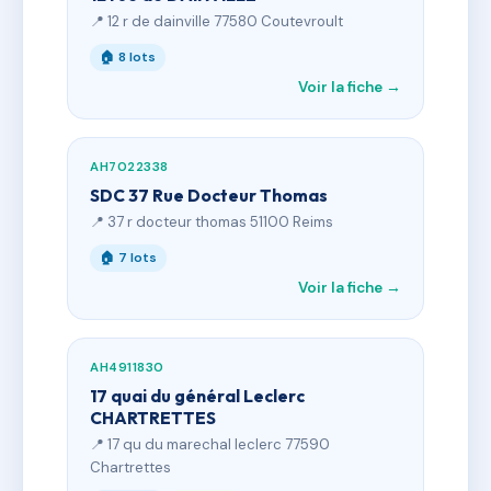
📍 12 r de dainville 77580 Coutevroult
🏠 8 lots
Voir la fiche →
AH7022338
SDC 37 Rue Docteur Thomas
📍 37 r docteur thomas 51100 Reims
🏠 7 lots
Voir la fiche →
AH4911830
17 quai du général Leclerc
CHARTRETTES
📍 17 qu du marechal leclerc 77590
Chartrettes