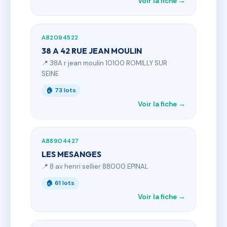
Voir la fiche →
AB2094522
38 A 42 RUE JEAN MOULIN
📍 38A r jean moulin 10100 ROMILLY SUR
SEINE
🏠 73 lots
Voir la fiche →
AB8904427
LES MESANGES
📍 8 av henri sellier 88000 EPINAL
🏠 61 lots
Voir la fiche →