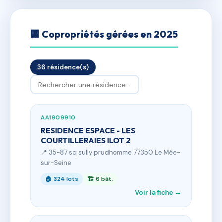
🏢 Copropriétés gérées en 2025
36 résidence(s)
AA1909910
RESIDENCE ESPACE - LES
COURTILLERAIES ILOT 2
📍 35-87 sq sully prudhomme 77350 Le Mée-
sur-Seine
🏠 324 lots
🏗 6 bât.
Voir la fiche →