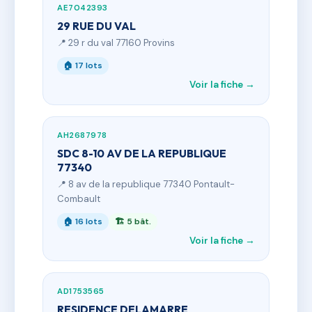
AE7042393
29 RUE DU VAL
📍 29 r du val 77160 Provins
🏠 17 lots
Voir la fiche →
AH2687978
SDC 8-10 AV DE LA REPUBLIQUE
77340
📍 8 av de la republique 77340 Pontault-
Combault
🏠 16 lots
🏗 5 bât.
Voir la fiche →
AD1753565
RESIDENCE DELAMARRE