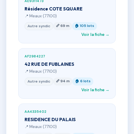
AE9311473
Résidence COTE SQUARE
📍 Meaux (77100)
📏 69 m
🏠 105 lots
Autre syndic
Voir la fiche →
AF2984227
42 RUE DE FUBLAINES
📍 Meaux (77100)
📏 94 m
🏠 6 lots
Autre syndic
Voir la fiche →
AA4335402
RESIDENCE DU PALAIS
📍 Meaux (77100)