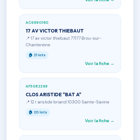
AC6890180
17 AV VICTOR THIEBAUT
📍 17 av victor thiebaut 77177 Brou-sur-
Chantereine
🏠 21 lots
Voir la fiche →
AF5082268
CLOS ARISTIDE "BAT A"
📍 12 r aristide briand 10300 Sainte-Savine
🏠 20 lots
Voir la fiche →