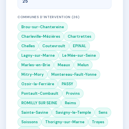
25
COMMUNES D'INTERVENTION (26)
Brou-sur-Chantereine
Charleville-Mézières
Chartrettes
Chelles
Coutevroult
EPINAL
Lagny-sur-Marne
Le Mée-sur-Seine
Marles-en-Brie
Meaux
Melun
Mitry-Mory
Montereau-Fault-Yonne
Ozoir-la-Ferrière
PASSY
Pontault-Combault
Provins
ROMILLY SUR SEINE
Reims
Sainte-Savine
Savigny-le-Temple
Sens
Soissons
Thorigny-sur-Marne
Troyes