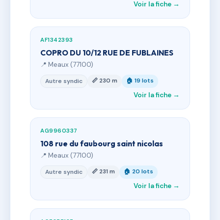
Voir la fiche →
AF1342393
COPRO DU 10/12 RUE DE FUBLAINES
📍 Meaux (77100)
📏 230 m
🏠 19 lots
Autre syndic
Voir la fiche →
AG9960337
108 rue du faubourg saint nicolas
📍 Meaux (77100)
📏 231 m
🏠 20 lots
Autre syndic
Voir la fiche →