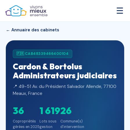
☰
← Annuaire des cabinets
🇫🇷 CAB48339466400104
Cardon & Bortolus
Administrateurs judiciaires
📍 49-51 Av. du Président Salvador Allende, 77100
Meaux, France
36
1 619
26
Copropriétés
Lots sous
Commune(s)
gérées en 2025
gestion
d'intervention