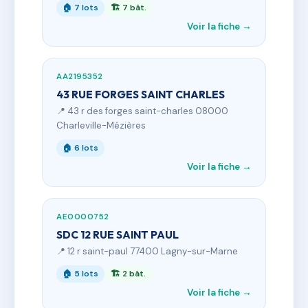
🏠 7 lots
🏗 7 bât.
Voir la fiche →
AA2195352
43 RUE FORGES SAINT CHARLES
📍 43 r des forges saint-charles 08000
Charleville-Mézières
🏠 6 lots
Voir la fiche →
AE0000752
SDC 12 RUE SAINT PAUL
📍 12 r saint-paul 77400 Lagny-sur-Marne
🏠 5 lots
🏗 2 bât.
Voir la fiche →