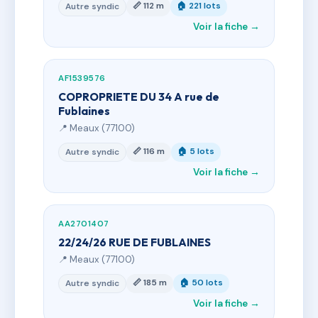
📏 112 m
🏠 221 lots
Autre syndic
Voir la fiche →
AF1539576
COPROPRIETE DU 34 A rue de
Fublaines
📍 Meaux (77100)
📏 116 m
🏠 5 lots
Autre syndic
Voir la fiche →
AA2701407
22/24/26 RUE DE FUBLAINES
📍 Meaux (77100)
📏 185 m
🏠 50 lots
Autre syndic
Voir la fiche →