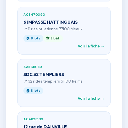
AC3470390
6 IMPASSE HATTINGUAIS
📍 11 r saint-etienne 77100 Meaux
🏠 8 lots
🏗 2 bât.
Voir la fiche →
AA8615189
SDC 32 TEMPLIERS
📍 32 r des templiers 51100 Reims
🏠 8 lots
Voir la fiche →
AG4825139
12 rue de DAINVILLE