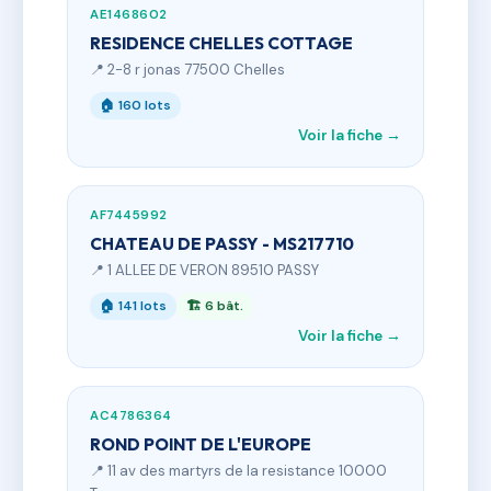
AE1468602
RESIDENCE CHELLES COTTAGE
📍 2-8 r jonas 77500 Chelles
🏠 160 lots
Voir la fiche →
AF7445992
CHATEAU DE PASSY - MS217710
📍 1 ALLEE DE VERON 89510 PASSY
🏠 141 lots
🏗 6 bât.
Voir la fiche →
AC4786364
ROND POINT DE L'EUROPE
📍 11 av des martyrs de la resistance 10000