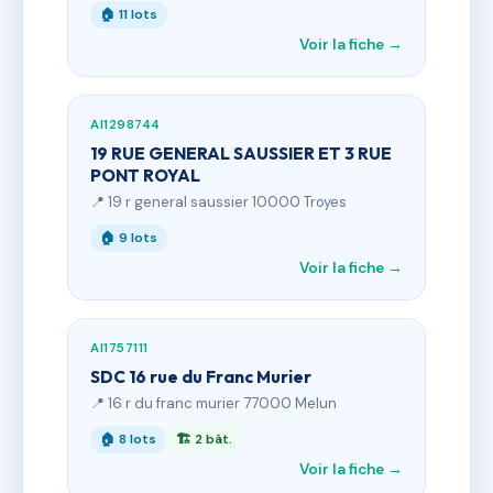
🏠 11 lots
Voir la fiche →
AI1298744
19 RUE GENERAL SAUSSIER ET 3 RUE
PONT ROYAL
📍 19 r general saussier 10000 Troyes
🏠 9 lots
Voir la fiche →
AI1757111
SDC 16 rue du Franc Murier
📍 16 r du franc murier 77000 Melun
🏠 8 lots
🏗 2 bât.
Voir la fiche →