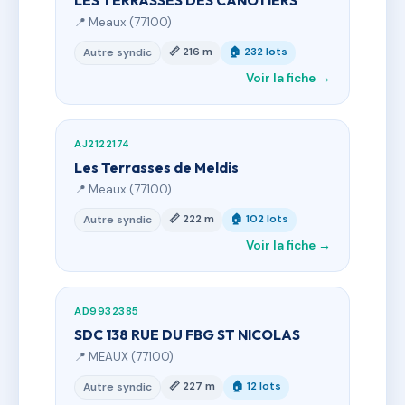
LES TERRASSES DES CANOTIERS
📍 Meaux (77100)
📏 216 m
🏠 232 lots
Autre syndic
Voir la fiche →
AJ2122174
Les Terrasses de Meldis
📍 Meaux (77100)
📏 222 m
🏠 102 lots
Autre syndic
Voir la fiche →
AD9932385
SDC 138 RUE DU FBG ST NICOLAS
📍 MEAUX (77100)
📏 227 m
🏠 12 lots
Autre syndic