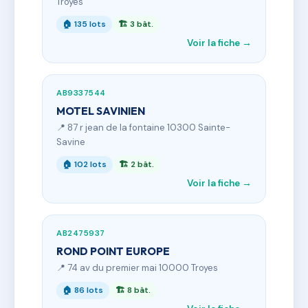
Troyes
🏠 135 lots
🏗 3 bât.
Voir la fiche →
AB9337544
MOTEL SAVINIEN
📍 87 r jean de la fontaine 10300 Sainte-
Savine
🏠 102 lots
🏗 2 bât.
Voir la fiche →
AB2475937
ROND POINT EUROPE
📍 74 av du premier mai 10000 Troyes
🏠 86 lots
🏗 8 bât.