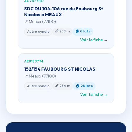
AC7877137
SDC DU 104-106 rue du Faubourg St
Nicolas a MEAUX
📍 Meaux (77100)
📏 233 m
🏠 6 lots
Autre syndic
Voir la fiche →
AE8183774
152/154 FAUBOURG ST NICOLAS
📍 Meaux (77100)
📏 234 m
🏠 28 lots
Autre syndic
Voir la fiche →