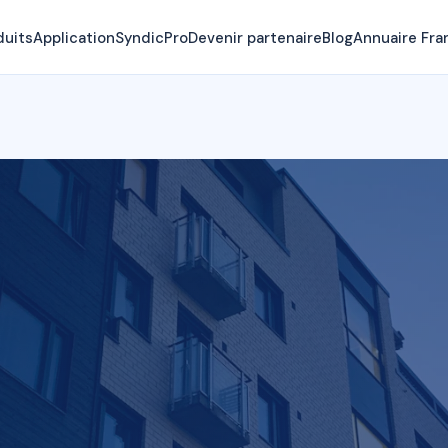
duits
Application
SyndicPro
Devenir partenaire
Blog
Annuaire Fra