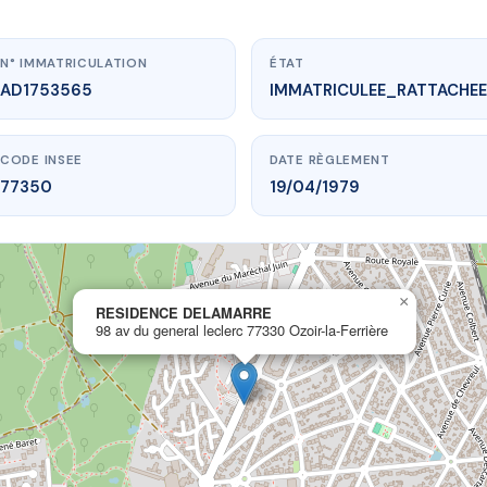
N° IMMATRICULATION
ÉTAT
AD1753565
IMMATRICULEE_RATTACHEE
CODE INSEE
DATE RÈGLEMENT
77350
19/04/1979
×
ww.vme.plus/AD1753565
RESIDENCE DELAMARRE
98 av du general leclerc 77330 Ozoir-la-Ferrière
RESIDENCE DELAMARRE
eral leclerc
77330 Ozoir-la-Ferrière