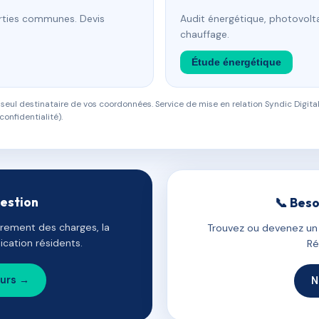
arties communes. Devis
Audit énergétique, photovolta
chauffage.
Étude énergétique
eul destinataire de vos coordonnées. Service de mise en relation Syndic Digital
confidentialité).
gestion
📞 Beso
uvrement des charges, la
Trouvez ou devenez un c
cation résidents.
Ré
ours →
N