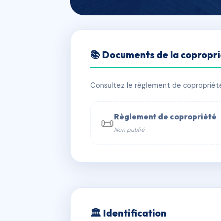
🇫🇷 RFRAD1753565
📚 Documents de la copropr
RESIDENCE D
📍 98 av du general leclerc 77330 Oz
Consultez le règlement de copropriété, 
✓ Immatriculée
⚠ Admin. provisoire
Règlement de copropriété
📜
Non publié
📞 Contacter Syndic Digital

Coproprié
229 
N°
w
🏛 Identification