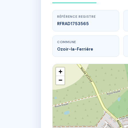
RÉFÉRENCE REGISTRE
RFRAD1753565
COMMUNE
Ozoir-la-Ferrière
+
−
w
98 av du gen