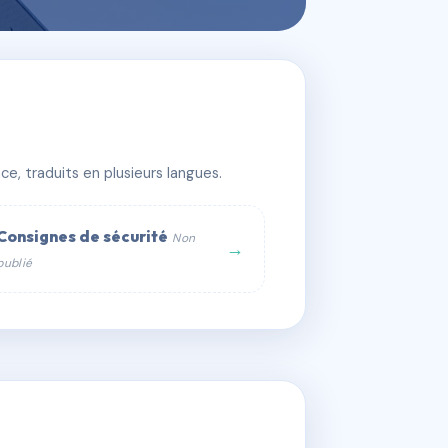
e, traduits en plusieurs langues.
Consignes de sécurité
Non
→
publié
web :
om