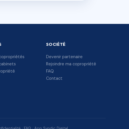
S
SOCIÉTÉ
copropriétés
Devenir partenaire
cabinets
Rejoindre ma copropriété
ropriété
FAQ
Contact
fidentialité
·
FAQ
·
App Syndic Digital