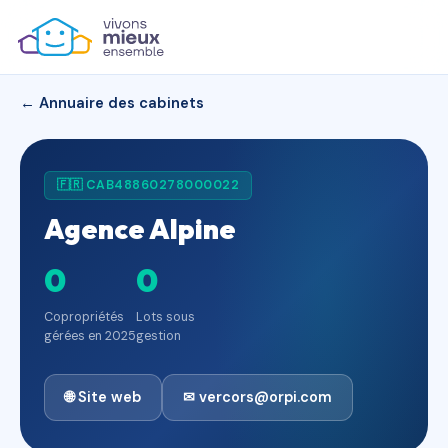
← Annuaire des cabinets
🇫🇷 CAB48860278000022
Agence Alpine
0
0
Copropriétés
Lots sous
gérées en 2025
gestion
🌐 Site web
✉ vercors@orpi.com