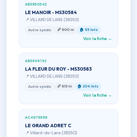
AB3850542
LE MANOIR - MS30584
📍 VILLARD DE LANS (38250)
📏 600 m
🏠 55 lots
Autre syndic
Voir la fiche →
AB3849742
LA FLEUR DU ROY - MS30583
📍 VILLARD DE LANS (38250)
📏 613 m
🏠 204 lots
Autre syndic
Voir la fiche →
AC4675559
LE GRAND ADRET C
📍 Villard-de-Lans (38250)