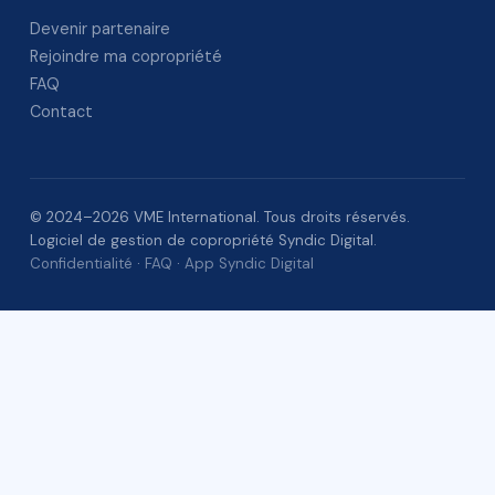
Devenir partenaire
Rejoindre ma copropriété
FAQ
Contact
© 2024–2026 VME International. Tous droits réservés.
Logiciel de gestion de copropriété Syndic Digital.
Confidentialité
·
FAQ
·
App Syndic Digital