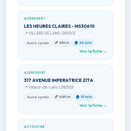
AC8584567
LES HEURES CLAIRES - MS30610
📍 VILLARD DE LANS (38250)
📏 481 m
🏠 34 lots
Autre syndic
Voir la fiche →
AJ3600087
317 AVENUE IMPERATRICE ZITA
📍 Villard-de-Lans (38250)
📏 495 m
🏠 15 lots
Autre syndic
Voir la fiche →
AC7012768