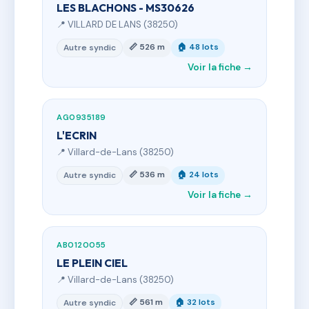
LES BLACHONS - MS30626
📍 VILLARD DE LANS (38250)
📏 526 m
🏠 48 lots
Autre syndic
Voir la fiche →
AG0935189
L'ECRIN
📍 Villard-de-Lans (38250)
📏 536 m
🏠 24 lots
Autre syndic
Voir la fiche →
AB0120055
LE PLEIN CIEL
📍 Villard-de-Lans (38250)
📏 561 m
🏠 32 lots
Autre syndic