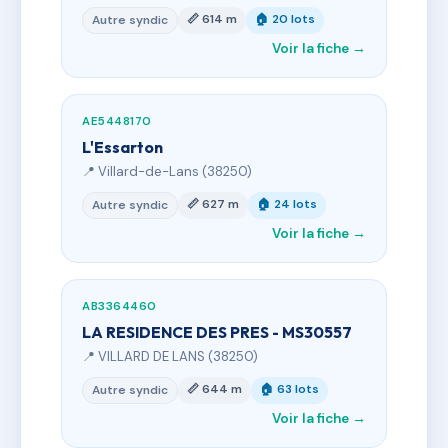
📏 614 m
🏠 20 lots
Autre syndic
Voir la fiche →
AE5448170
L'Essarton
📍 Villard-de-Lans (38250)
📏 627 m
🏠 24 lots
Autre syndic
Voir la fiche →
AB3364460
LA RESIDENCE DES PRES - MS30557
📍 VILLARD DE LANS (38250)
📏 644 m
🏠 63 lots
Autre syndic
Voir la fiche →