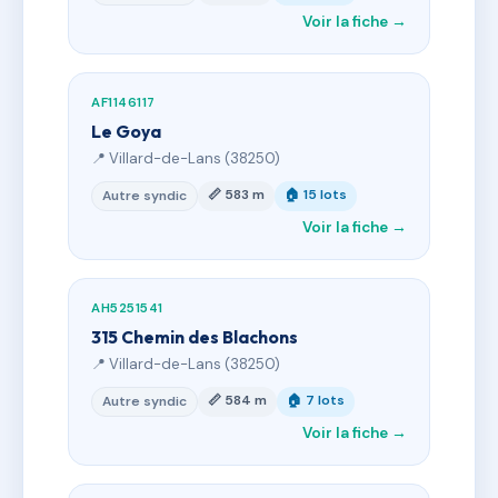
Voir la fiche →
AF1146117
Le Goya
📍 Villard-de-Lans (38250)
📏 583 m
🏠 15 lots
Autre syndic
Voir la fiche →
AH5251541
315 Chemin des Blachons
📍 Villard-de-Lans (38250)
📏 584 m
🏠 7 lots
Autre syndic
Voir la fiche →