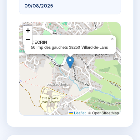
09/08/2025
+
−
×
L'ECRIN
56 imp des gauchets 38250 Villard-de-Lans
Leaflet
|
© OpenStreetMap