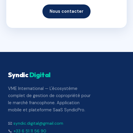
Nous contacter
Syndic
Digital
VME International — L'écosystème
complet de gestion de copropriété pour
le marché francophone. Application
mobile et plateforme SaaS SyndicPro.
📧
syndic.digital@gmail.com
📞
+33 6 51 11 56 90