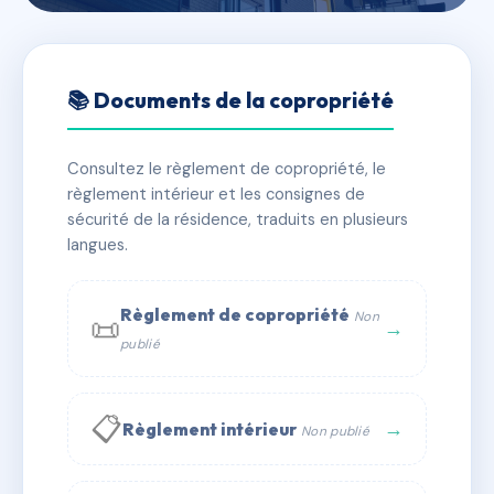
🇫🇷 RFRAG0935189
L'ECRIN
📚 Documents de la copropriété
📍 56 imp des gauchets 38250 Villard-de-Lans
Consultez le règlement de copropriété, le
✓ Immatriculée
🏠 24 lots
🏗 2 bâtiment(s)
règlement intérieur et les consignes de
sécurité de la résidence, traduits en plusieurs
langues.
📞 Contacter Syndic Digital
💬 WhatsApp
✉ Email
Règlement de copropriété
Non
📜
→
publié
📋
→
Règlement intérieur
Non publié