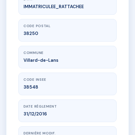
IMMATRICULEE_RATTACHEE
www.vme.plus/AG0935189
L'ECRIN
56 imp des gauchets
38250 Villard-de-Lans
CODE POSTAL
38250
COMMUNE
Villard-de-Lans
CODE INSEE
38548
DATE RÈGLEMENT
31/12/2016
DERNIÈRE MODIF.