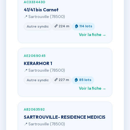
AC3334430
41/41 bis Carnot
📍 Sartrouville (78500)
📏 224 m
🏠 114 lots
Autre syndic
Voir la fiche →
AE2069045
KERARMOR 1
📍 Sartrouville (78500)
📏 227 m
🏠 85 lots
Autre syndic
Voir la fiche →
AB2063592
SARTROUVILLE- RESIDENCE MEDICIS
📍 Sartrouville (78500)