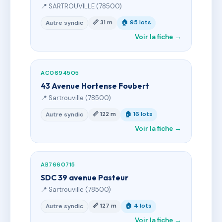
📍 SARTROUVILLE (78500)
📏 31 m
🏠 95 lots
Autre syndic
Voir la fiche →
AC0694505
43 Avenue Hortense Foubert
📍 Sartrouville (78500)
📏 122 m
🏠 16 lots
Autre syndic
Voir la fiche →
AB7660715
SDC 39 avenue Pasteur
📍 Sartrouville (78500)
📏 127 m
🏠 4 lots
Autre syndic
Voir la fiche →