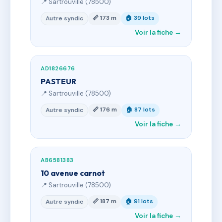
📍 Sartrouville (78500)
📏 173 m
🏠 39 lots
Autre syndic
Voir la fiche →
AD1826676
PASTEUR
📍 Sartrouville (78500)
📏 176 m
🏠 87 lots
Autre syndic
Voir la fiche →
AB6581383
10 avenue carnot
📍 Sartrouville (78500)
📏 187 m
🏠 91 lots
Autre syndic
Voir la fiche →