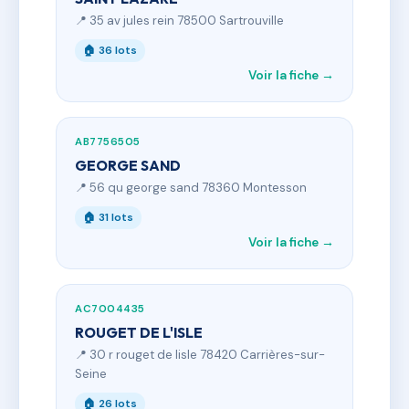
📍 35 av jules rein 78500 Sartrouville
🏠 36 lots
Voir la fiche →
AB7756505
GEORGE SAND
📍 56 qu george sand 78360 Montesson
🏠 31 lots
Voir la fiche →
AC7004435
ROUGET DE L'ISLE
📍 30 r rouget de lisle 78420 Carrières-sur-
Seine
🏠 26 lots