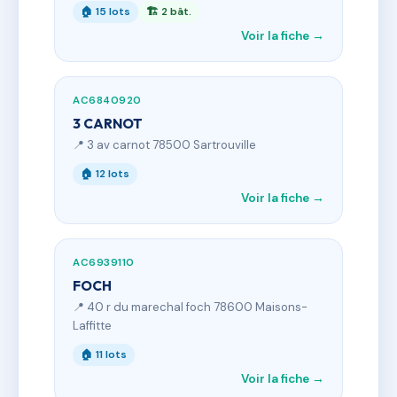
🏠 15 lots
🏗 2 bât.
Voir la fiche →
AC6840920
3 CARNOT
📍 3 av carnot 78500 Sartrouville
🏠 12 lots
Voir la fiche →
AC6939110
FOCH
📍 40 r du marechal foch 78600 Maisons-
Laffitte
🏠 11 lots
Voir la fiche →