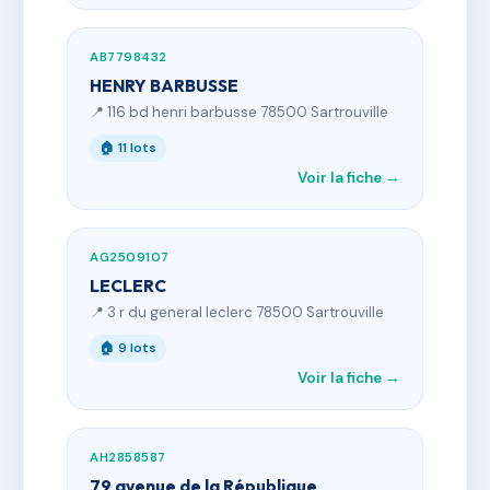
AB7798432
HENRY BARBUSSE
📍 116 bd henri barbusse 78500 Sartrouville
🏠 11 lots
Voir la fiche →
AG2509107
LECLERC
📍 3 r du general leclerc 78500 Sartrouville
🏠 9 lots
Voir la fiche →
AH2858587
79 avenue de la République