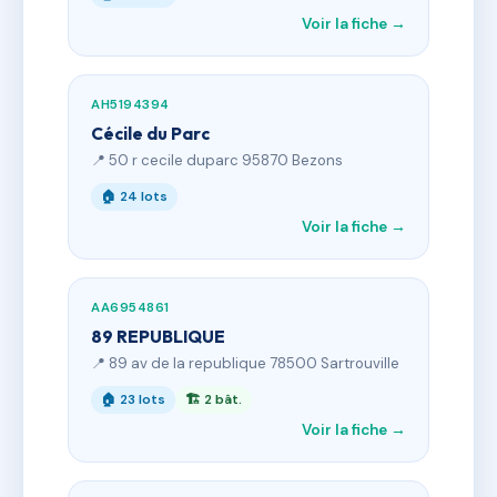
Voir la fiche →
AH5194394
Cécile du Parc
📍 50 r cecile duparc 95870 Bezons
🏠 24 lots
Voir la fiche →
AA6954861
89 REPUBLIQUE
📍 89 av de la republique 78500 Sartrouville
🏠 23 lots
🏗 2 bât.
Voir la fiche →