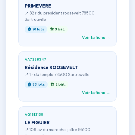
PRIMEVERE
📍 82 r du president roosevelt 78500
Sartrouville
🏠 91 lots
🏗 3 bât.
Voir la fiche →
AA7229347
Résidence ROOSEVELT
📍 1 r du temple 78500 Sartrouville
🏠 83 lots
🏗 2 bât.
Voir la fiche →
AG1813138
LE FIGUIER
📍 109 av du marechal joffre 95100