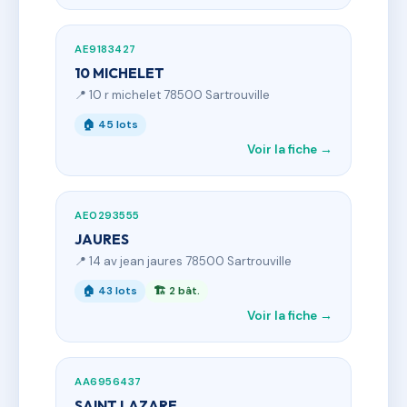
AE9183427
10 MICHELET
📍 10 r michelet 78500 Sartrouville
🏠 45 lots
Voir la fiche →
AE0293555
JAURES
📍 14 av jean jaures 78500 Sartrouville
🏠 43 lots
🏗 2 bât.
Voir la fiche →
AA6956437
SAINT LAZARE