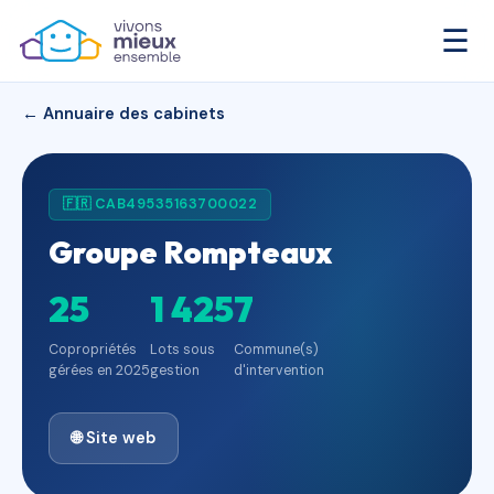
☰
← Annuaire des cabinets
🇫🇷 CAB49535163700022
Groupe Rompteaux
25
1 425
7
Copropriétés
Lots sous
Commune(s)
gérées en 2025
gestion
d'intervention
🌐 Site web