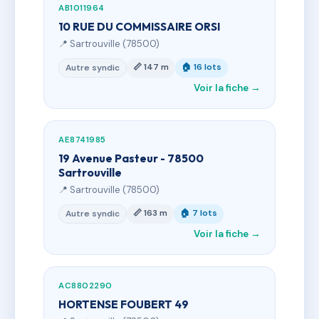
AB1011964
10 RUE DU COMMISSAIRE ORSI
📍 Sartrouville (78500)
📏 147 m
🏠 16 lots
Autre syndic
Voir la fiche →
AE8741985
19 Avenue Pasteur - 78500
Sartrouville
📍 Sartrouville (78500)
📏 163 m
🏠 7 lots
Autre syndic
Voir la fiche →
AC8802290
HORTENSE FOUBERT 49