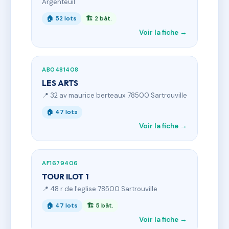
Argenteuil
🏠 52 lots
🏗 2 bât.
Voir la fiche →
AB0481408
LES ARTS
📍 32 av maurice berteaux 78500 Sartrouville
🏠 47 lots
Voir la fiche →
AF1679406
TOUR ILOT 1
📍 48 r de l'eglise 78500 Sartrouville
🏠 47 lots
🏗 5 bât.
Voir la fiche →