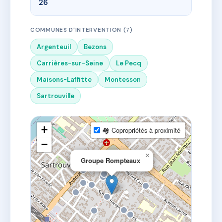
26
COMMUNES D'INTERVENTION (7)
Argenteuil
Bezons
Carrières-sur-Seine
Le Pecq
Maisons-Laffitte
Montesson
Sartrouville
+
🏘 Copropriétés à proximité
−
×
Groupe Rompteaux