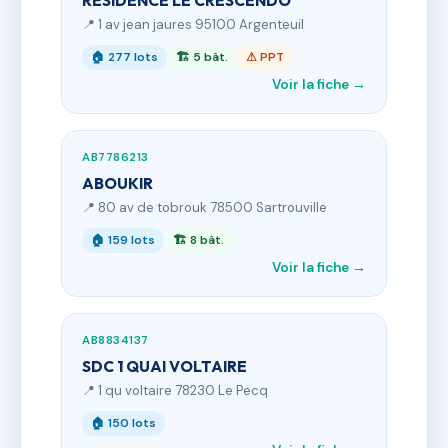
RESIDENCE LE CRESCENDO
📍 1 av jean jaures 95100 Argenteuil
🏠 277 lots
🏗 5 bât.
⚠ PPT
Voir la fiche →
AB7786213
ABOUKIR
📍 80 av de tobrouk 78500 Sartrouville
🏠 159 lots
🏗 8 bât.
Voir la fiche →
AB8834137
SDC 1 QUAI VOLTAIRE
📍 1 qu voltaire 78230 Le Pecq
🏠 150 lots