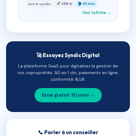
📏 239 m
🏠 83 lots
Autre syndic
Voir la fiche →
🚀 Essayez Syndic Digital
La plateforme SaaS pour digitalisez la gestion de
vos copropriétés. AG en 1 clic, paiements en ligne,
conformité ALUR.
Essai gratuit 30 jours →
📞 Parler à un conseiller