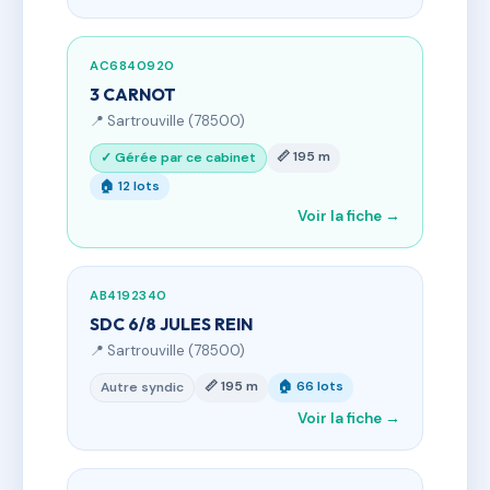
AC6840920
3 CARNOT
📍 Sartrouville (78500)
📏 195 m
✓ Gérée par ce cabinet
🏠 12 lots
Voir la fiche →
AB4192340
SDC 6/8 JULES REIN
📍 Sartrouville (78500)
📏 195 m
🏠 66 lots
Autre syndic
Voir la fiche →