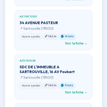
AE7497050
34 AVENUE PASTEUR
📍 Sartrouville (78500)
📏 142 m
🏠 13 lots
Autre syndic
Voir la fiche →
AF3761038
SDC DE L'IMMEUBLE A
SARTROUVILLE, 16 AV Foubert
📍 Sartrouville (78500)
📏 143 m
🏠 11 lots
Autre syndic
Voir la fiche →