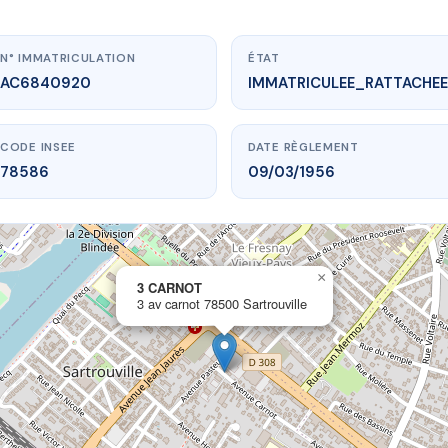
N° IMMATRICULATION
ÉTAT
AC6840920
IMMATRICULEE_RATTACHEE
CODE INSEE
DATE RÈGLEMENT
78586
09/03/1956
×
vme.plus/AC6840920
3 CARNOT
3 av carnot 78500 Sartrouville
3 CARNOT
arnot
78500 Sartrouville