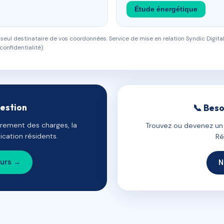
Étude énergétique
eul destinataire de vos coordonnées. Service de mise en relation Syndic Digital
confidentialité).
gestion
📞 Beso
uvrement des charges, la
Trouvez ou devenez un c
cation résidents.
Ré
ours →
N