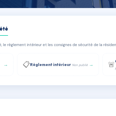
iété
le règlement intérieur et les consignes de sécurité de la résidenc
âtiment(s)
📋
🚨
→
→
Règlement intérieur
Non publié
 WhatsApp
✉ Email
té
rue Saint-Honoré, 75001 Paris - Tél. : +33 6 51 11 56 90 - 
AC6840920
🇫🇷
ww.syndic.digital - E-mail : syndic.digital@gmail.c