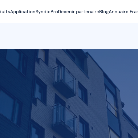
duits
Application
SyndicPro
Devenir partenaire
Blog
Annuaire Fra