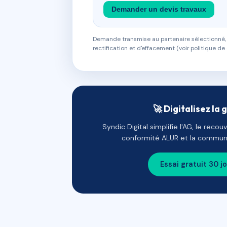
Demander un devis travaux
Demande transmise au partenaire sélectionné, s
rectification et d'effacement (voir politique de 
🚀 Digitalisez la 
Syndic Digital simplifie l'AG, le reco
conformité ALUR et la communi
Essai gratuit 30 j