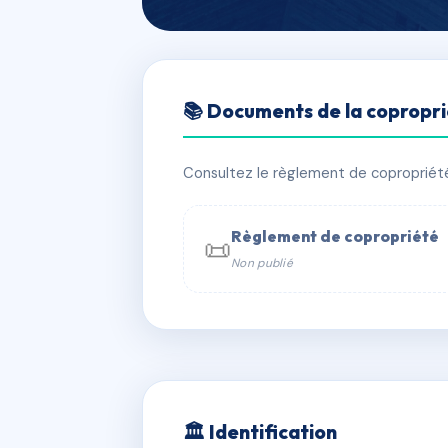
🇫🇷 RFRAC6840920
📚 Documents de la copropr
3 CARNOT
📍 3 av carnot 78500 Sartrouville
Consultez le règlement de copropriété, 
✓ Immatriculée
🏠 12 lots
🏗 1 b
Règlement de copropriété
📜
Non publié
📞 Contacter Syndic Digital

Coproprié
229 
N°
w
🏛 Identification