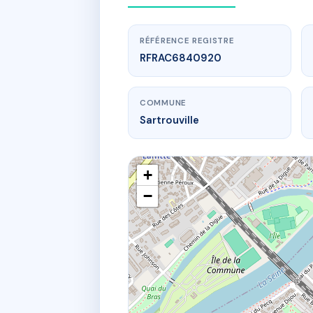
RÉFÉRENCE REGISTRE
RFRAC6840920
COMMUNE
Sartrouville
+
−
www.
3 av c