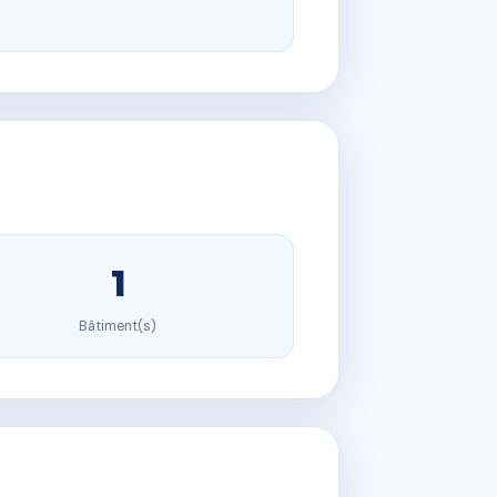
1
Bâtiment(s)