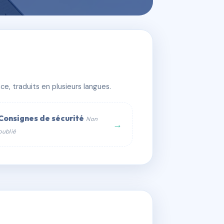
e, traduits en plusieurs langues.
Consignes de sécurité
Non
→
publié
web :
om