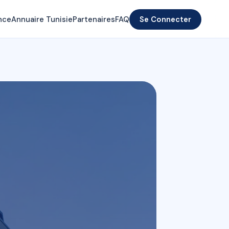
nce
Annuaire Tunisie
Partenaires
FAQ
Se Connecter