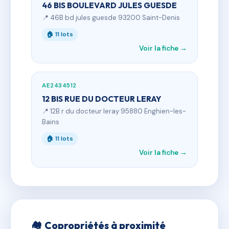
46 BIS BOULEVARD JULES GUESDE
📍 46B bd jules guesde 93200 Saint-Denis
🏠 11 lots
Voir la fiche →
AE2434512
12 BIS RUE DU DOCTEUR LERAY
📍 12B r du docteur leray 95880 Enghien-les-
Bains
🏠 11 lots
Voir la fiche →
🏘 Copropriétés à proximité