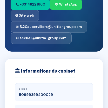
📞 +33148221660
💬 WhatsApp
🌐 Site web
✉ %20auberviliers@unitia-group.com
✉ accueil@unitia-group.com
🏛
Informations du cabinet
SIRET
50999399400029