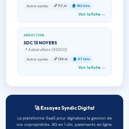
📏 117 m
🏠 182 lots
Autre syndic
Voir la fiche →
AB9077256
SDC 13 NOYERS
📍 Aubervilliers (93300)
📏 129 m
🏠 57 lots
Autre syndic
Voir la fiche →
🚀 Essayez Syndic Digital
La plateforme SaaS pour digitalisez la gestion de
vos copropriétés. AG en 1 clic, paiements en ligne,