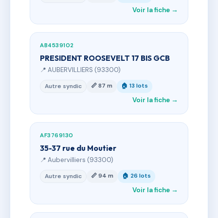
Voir la fiche →
AB4539102
PRESIDENT ROOSEVELT 17 BIS GCB
📍 AUBERVILLIERS (93300)
📏 87 m
🏠 13 lots
Autre syndic
Voir la fiche →
AF3769130
35-37 rue du Moutier
📍 Aubervilliers (93300)
📏 94 m
🏠 26 lots
Autre syndic
Voir la fiche →