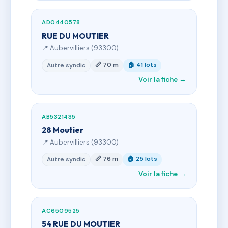
AD0440578
RUE DU MOUTIER
📍 Aubervilliers (93300)
📏 70 m
🏠 41 lots
Autre syndic
Voir la fiche →
AB5321435
28 Moutier
📍 Aubervilliers (93300)
📏 76 m
🏠 25 lots
Autre syndic
Voir la fiche →
AC6509525
54 RUE DU MOUTIER