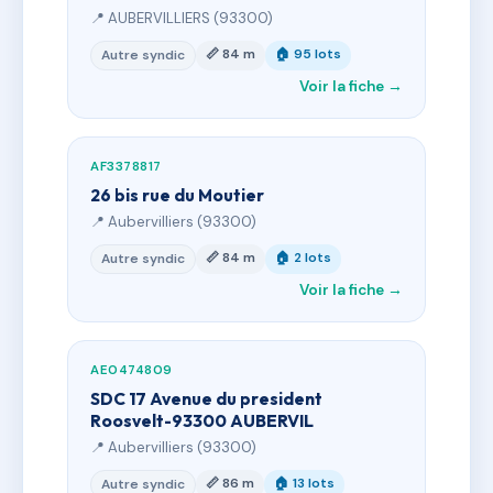
📍 AUBERVILLIERS (93300)
📏 84 m
🏠 95 lots
Autre syndic
Voir la fiche →
AF3378817
26 bis rue du Moutier
📍 Aubervilliers (93300)
📏 84 m
🏠 2 lots
Autre syndic
Voir la fiche →
AE0474809
SDC 17 Avenue du president
Roosvelt-93300 AUBERVIL
📍 Aubervilliers (93300)
📏 86 m
🏠 13 lots
Autre syndic