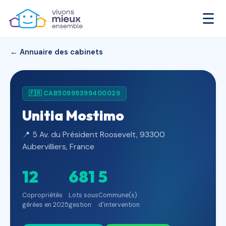
☰
← Annuaire des cabinets
🇫🇷 CAB50999399400029
Unitia Mostimo
📍 5 Av. du Président Roosevelt, 93300
Aubervilliers, France
12
681
5
Copropriétés
Lots sous
Commune(s)
gérées en 2025
gestion
d'intervention