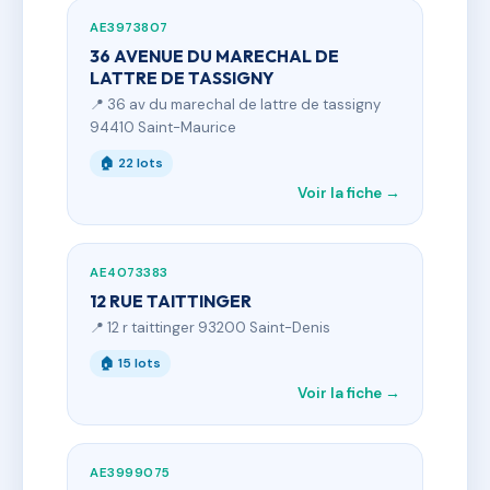
AE3973807
36 AVENUE DU MARECHAL DE
LATTRE DE TASSIGNY
📍 36 av du marechal de lattre de tassigny
94410 Saint-Maurice
🏠 22 lots
Voir la fiche →
AE4073383
12 RUE TAITTINGER
📍 12 r taittinger 93200 Saint-Denis
🏠 15 lots
Voir la fiche →
AE3999075