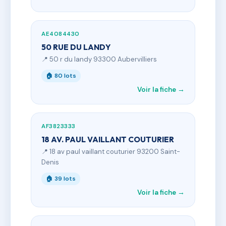
AE4084430
50 RUE DU LANDY
📍 50 r du landy 93300 Aubervilliers
🏠 80 lots
Voir la fiche →
AF3823333
18 AV. PAUL VAILLANT COUTURIER
📍 18 av paul vaillant couturier 93200 Saint-
Denis
🏠 39 lots
Voir la fiche →