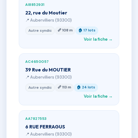
AI8852931
22, rue du Moutier
📍 Aubervilliers (93300)
📏 108 m
🏠 17 lots
Autre syndic
Voir la fiche →
AC4650057
39 Rue du MOUTIER
📍 Aubervilliers (93300)
📏 113 m
🏠 24 lots
Autre syndic
Voir la fiche →
AA7827553
6 RUE FERRAGUS
📍 Aubervilliers (93300)