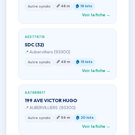
📏 48 m
🏠 19 lots
Autre syndic
Voir la fiche →
AE3776713
SDC (32)
📍 Aubervilliers (93300)
📏 49 m
🏠 15 lots
Autre syndic
Voir la fiche →
AA7688617
199 AVE VICTOR HUGO
📍 AUBERVILLIERS. (93300)
📏 54 m
🏠 20 lots
Autre syndic
Voir la fiche →