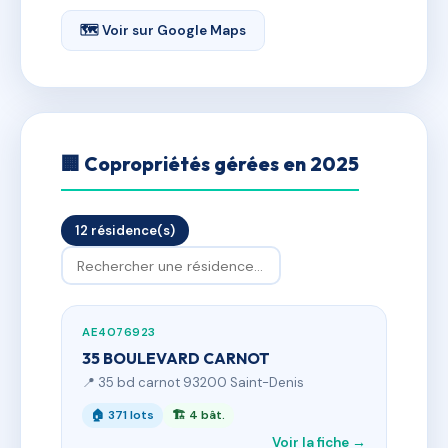
🗺 Voir sur Google Maps
🏢 Copropriétés gérées en 2025
12 résidence(s)
AE4076923
35 BOULEVARD CARNOT
📍 35 bd carnot 93200 Saint-Denis
🏠 371 lots
🏗 4 bât.
Voir la fiche →