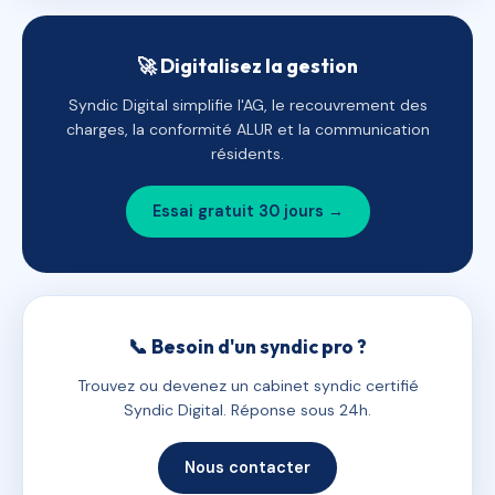
🚀 Digitalisez la gestion
Syndic Digital simplifie l'AG, le recouvrement des
charges, la conformité ALUR et la communication
résidents.
Essai gratuit 30 jours →
📞 Besoin d'un syndic pro ?
Trouvez ou devenez un cabinet syndic certifié
Syndic Digital. Réponse sous 24h.
Nous contacter