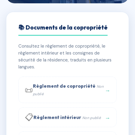
🇫🇷 RFRAE2434512
12 BIS RUE DU DOCTEUR
📚 Documents de la copropriété
LERAY
Consultez le règlement de copropriété, le
📍 12B r du docteur leray 95880 Enghien-les-Bains
règlement intérieur et les consignes de
✓ Immatriculée
🏠 11 lots
🏗 1 bâtiment(s)
sécurité de la résidence, traduits en plusieurs
langues.
📞 Contacter Syndic Digital
💬 WhatsApp
Règlement de copropriété
Non
📜
✉ Email
→
publié
📋
→
Règlement intérieur
Non publié