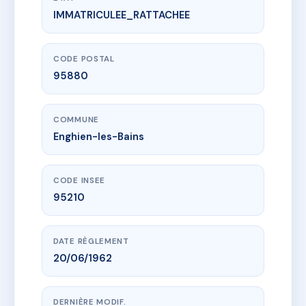
IMMATRICULEE_RATTACHEE
www.vme.plus/AE2434512
12 BIS RUE DU DOCTEUR LERAY
12B r du docteur leray
95880 Enghien-les-Bains
CODE POSTAL
95880
COMMUNE
Enghien-les-Bains
CODE INSEE
95210
DATE RÈGLEMENT
20/06/1962
DERNIÈRE MODIF.