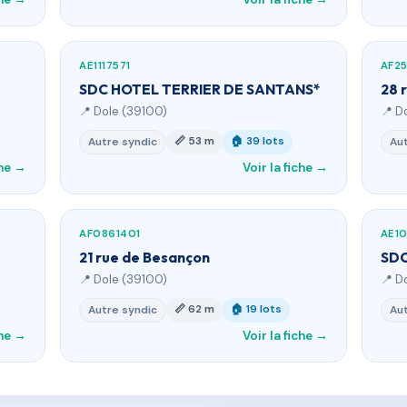
AE1117571
AF25
SDC HOTEL TERRIER DE SANTANS*
28 
📍 Dole (39100)
📍 D
📏 53 m
🏠 39 lots
Autre syndic
Aut
che →
Voir la fiche →
AF0861401
AE10
21 rue de Besançon
SDC
📍 Dole (39100)
📍 D
📏 62 m
🏠 19 lots
Autre syndic
Aut
che →
Voir la fiche →