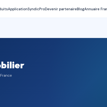
duits
Application
SyndicPro
Devenir partenaire
Blog
Annuaire Fra
bilier
 France