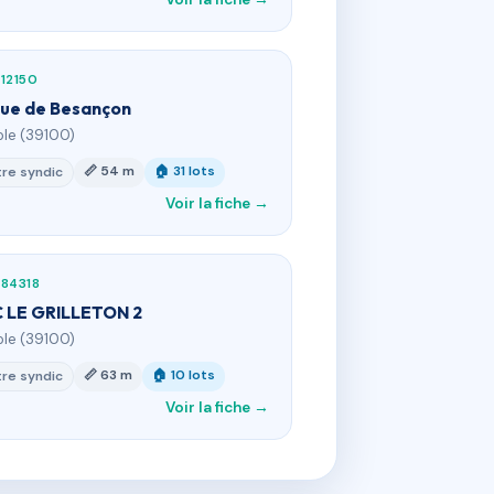
12150
rue de Besançon
ole (39100)
📏 54 m
🏠 31 lots
re syndic
Voir la fiche →
84318
 LE GRILLETON 2
ole (39100)
📏 63 m
🏠 10 lots
re syndic
Voir la fiche →