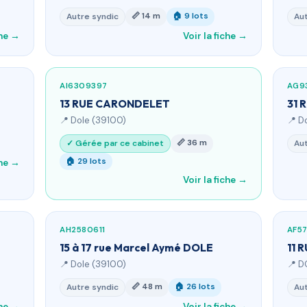
📏 14 m
🏠 9 lots
Autre syndic
Aut
che →
Voir la fiche →
AI6309397
AG9
13 RUE CARONDELET
31 
📍 Dole (39100)
📍 D
📏 36 m
✓ Gérée par ce cabinet
Aut
🏠 29 lots
che →
Voir la fiche →
AH2580611
AF57
15 à 17 rue Marcel Aymé DOLE
11 
📍 Dole (39100)
📍 D
📏 48 m
🏠 26 lots
Autre syndic
Aut
che →
Voir la fiche →