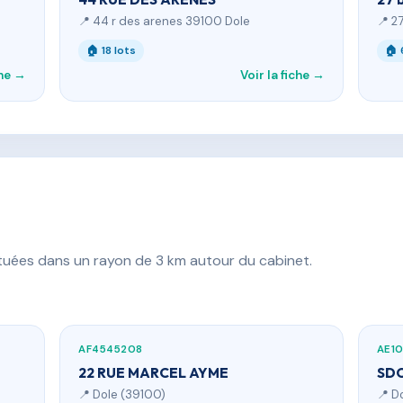
📍 44 r des arenes 39100 Dole
📍 2
🏠 18 lots
🏠 
che →
Voir la fiche →
ituées dans un rayon de 3 km autour du cabinet.
AF4545208
AE1
22 RUE MARCEL AYME
SDC
📍 Dole (39100)
📍 D