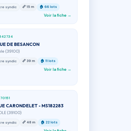
📏 15 m
🏠 66 lots
re syndic
Voir la fiche →
342734
RUE DE BESANCON
ole (39100)
📏 39 m
🏠 11 lots
re syndic
Voir la fiche →
70151
RUE CARONDELET - MS182283
OLE (39100)
📏 48 m
🏠 22 lots
re syndic
Voir la fiche →