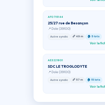
AF0715144
25/27 rue de Besançon
📍 Dole (39100)
📏 49 m
🏠 5 lots
Autre syndic
Voir la fi
AE3221801
SDC LE TROGLODYTE
📍 Dole (39100)
📏 57 m
🏠 15 lots
Autre syndic
Voir la fi