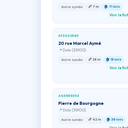
📏 7 m
🏠 71 lots
Autre syndic
Voir la fi
AF2042893
20 rue Marcel Aymé
📍 Dole (39100)
📏 28 m
🏠 18 lots
Autre syndic
Voir la fi
AG4589354
Pierre de Bourgogne
📍 Dole (39100)
📏 42 m
🏠 39 lots
Autre syndic
Voir la fi