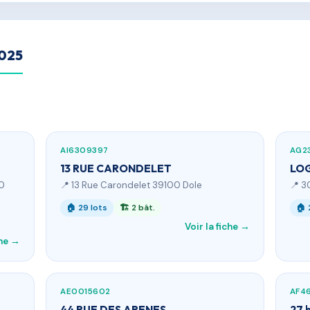
2025
AI6309397
AG2
13 RUE CARONDELET
LOG
00
📍 13 Rue Carondelet 39100 Dole
📍 3
🏠 29 lots
🏗 2 bât.
🏠 
Voir la fiche →
che →
AE0015602
AF4
44 RUE DES ARENES
27 