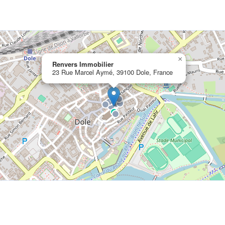
×
Renvers Immobilier
23 Rue Marcel Aymé, 39100 Dole, France