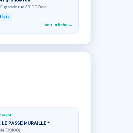
7B grande rue 39100 Dole
6 lots
Voir la fiche →
019074
 LE PASSE MURAILLE *
ole (39100)