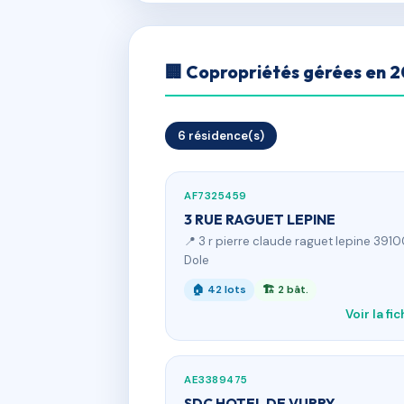
🏢 Copropriétés gérées en 
6 résidence(s)
AF7325459
3 RUE RAGUET LEPINE
📍 3 r pierre claude raguet lepine 391
Dole
🏠 42 lots
🏗 2 bât.
Voir la fi
AE3389475
SDC HOTEL DE VURRY