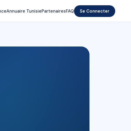
nce
Annuaire Tunisie
Partenaires
FAQ
Se Connecter