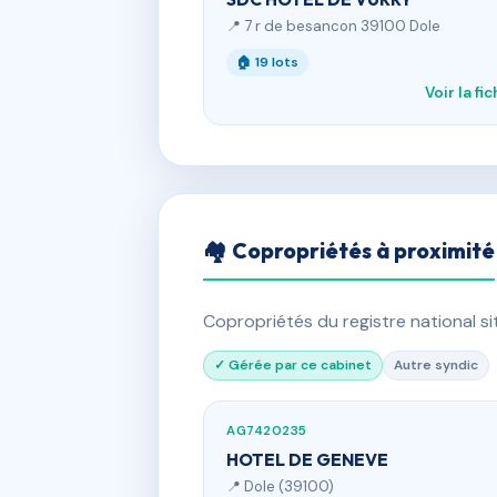
📍 7 r de besancon 39100 Dole
🏠 19 lots
Voir la fi
🏘 Copropriétés à proximité
Copropriétés du registre national s
✓ Gérée par ce cabinet
Autre syndic
AG7420235
HOTEL DE GENEVE
📍 Dole (39100)