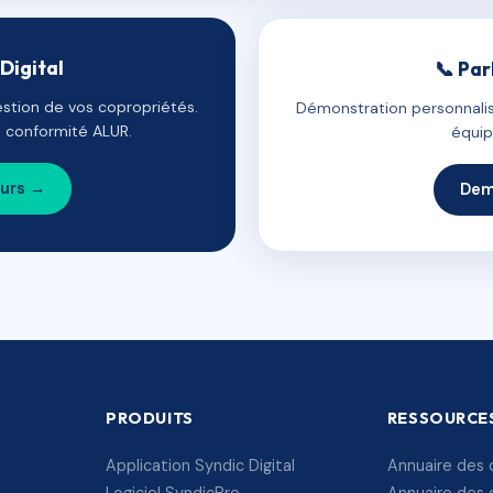
Digital
📞 Par
estion de vos copropriétés.
Démonstration personnalis
e, conformité ALUR.
équip
ours →
Dem
PRODUITS
RESSOURCE
Application Syndic Digital
Annuaire des 