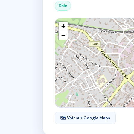
Dole
+
−
🗺 Voir sur Google Maps