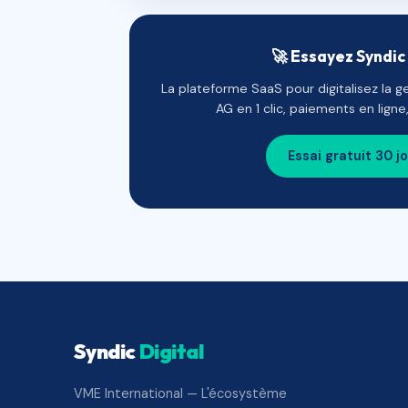
🚀 Essayez Syndic 
La plateforme SaaS pour digitalisez la g
AG en 1 clic, paiements en lign
Essai gratuit 30 j
Syndic
Digital
VME International — L'écosystème