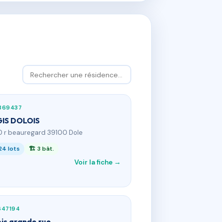
369437
IS DOLOIS
0 r beauregard 39100 Dole
24 lots
🏗 3 bât.
Voir la fiche →
647194
bis grande rue