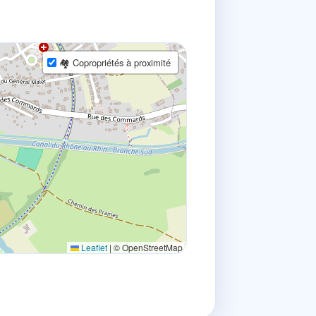
🏘 Copropriétés à proximité
Leaflet
|
© OpenStreetMap