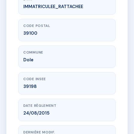
IMMATRICULEE_RATTACHEE
www.vme.plus/AF2512150
28 rue de Besançon
28 r de besancon
39100 Dole
CODE POSTAL
39100
COMMUNE
Dole
CODE INSEE
39198
DATE RÈGLEMENT
24/08/2015
DERNIÈRE MODIF.