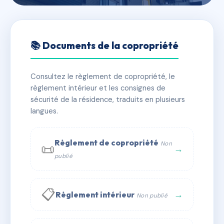
🇫🇷 RFRAF2512150
28 rue de Besançon
📚 Documents de la copropriété
📍 28 r de besancon 39100 Dole
Consultez le règlement de copropriété, le
✓ Immatriculée
🏠 31 lots
🏗 1 bâtiment(s)
règlement intérieur et les consignes de
sécurité de la résidence, traduits en plusieurs
langues.
📞 Contacter Syndic Digital
💬 WhatsApp
✉ Email
Règlement de copropriété
Non
📜
→
publié
📋
→
Règlement intérieur
Non publié