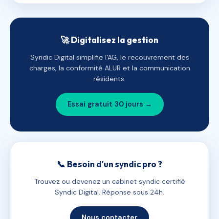
🚀 Digitalisez la gestion
Syndic Digital simplifie l'AG, le recouvrement des
charges, la conformité ALUR et la communication
résidents.
Essai gratuit 30 jours →
📞 Besoin d'un syndic pro ?
Trouvez ou devenez un cabinet syndic certifié
Syndic Digital. Réponse sous 24h.
Nous contacter