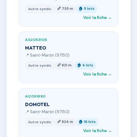
📏 735 m
🏠 5 lots
Autre syndic
Voir la fiche →
AG2053106
MATTEO
📍 Saint-Martin (97150)
📏 821 m
🏠 4 lots
Autre syndic
Voir la fiche →
AI2091890
DOMOTEL
📍 Saint-Martin (97150)
📏 824 m
🏠 16 lots
Autre syndic
Voir la fiche →