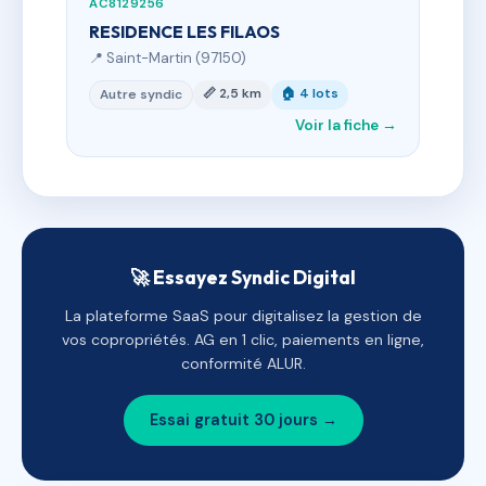
AC8129256
RESIDENCE LES FILAOS
📍 Saint-Martin (97150)
📏 2,5 km
🏠 4 lots
Autre syndic
Voir la fiche →
🚀 Essayez Syndic Digital
La plateforme SaaS pour digitalisez la gestion de
vos copropriétés. AG en 1 clic, paiements en ligne,
conformité ALUR.
Essai gratuit 30 jours →