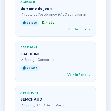
AG1216811
domaine de jean
📍 route de l’espérance 97150 saint martin
🏠 32 lots
🏗 4 bât.
Voir la fiche →
AE5339841
CAPUCINE
📍 Spring - Concordia
🏠 24 lots
Voir la fiche →
AE5484043
SEMCHAUD
📍 Spring, 97150 Saint-Martin