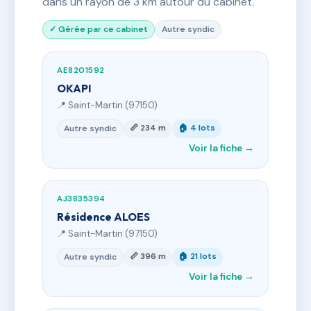
dans un rayon de 3 km autour du cabinet.
✓ Gérée par ce cabinet
Autre syndic
AE8201592
OKAPI
📍 Saint-Martin (97150)
📏 234 m
🏠 4 lots
Autre syndic
Voir la fiche →
AJ3835394
Résidence ALOES
📍 Saint-Martin (97150)
📏 396 m
🏠 21 lots
Autre syndic
Voir la fiche →