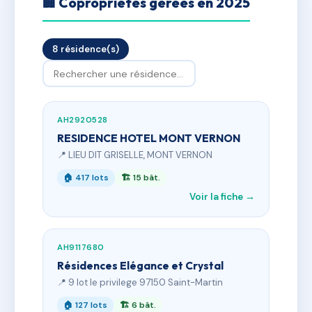
🏢 Copropriétés gérées en 2025
8 résidence(s)
AH2920528
RESIDENCE HOTEL MONT VERNON
📍 LIEU DIT GRISELLE, MONT VERNON
🏠 417 lots
🏗 15 bât.
Voir la fiche →
AH9117680
Résidences Elégance et Crystal
📍 9 lot le privilege 97150 Saint-Martin
🏠 127 lots
🏗 6 bât.