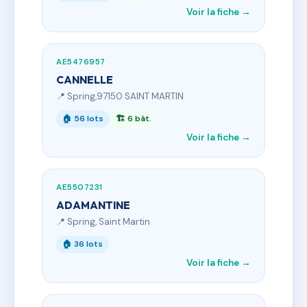
Voir la fiche →
AE5476957
CANNELLE
📍 Spring,97150 SAINT MARTIN
🏠 56 lots
🏗 6 bât.
Voir la fiche →
AE5507231
ADAMANTINE
📍 Spring, Saint Martin
🏠 36 lots
Voir la fiche →