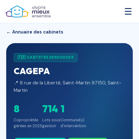
☰
← Annuaire des cabinets
🇫🇷 CAB79763289000035
CAGEPA
📍 8 rue de la Liberté, Saint-Martin 97150, Saint-
Martin
8
714
1
Copropriétés
Lots sous
Commune(s)
gérées en 2025
gestion
d'intervention