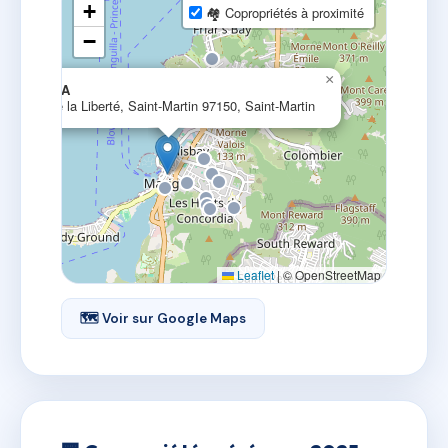
+
🏘 Copropriétés à proximité
−
×
CAGEPA
8 rue de la Liberté, Saint-Martin 97150, Saint-Martin
Leaflet
|
© OpenStreetMap
🗺 Voir sur Google Maps