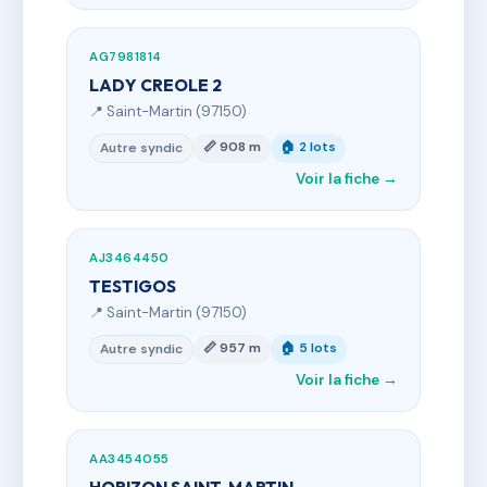
AG7981814
LADY CREOLE 2
📍 Saint-Martin (97150)
📏 908 m
🏠 2 lots
Autre syndic
Voir la fiche →
AJ3464450
TESTIGOS
📍 Saint-Martin (97150)
📏 957 m
🏠 5 lots
Autre syndic
Voir la fiche →
AA3454055