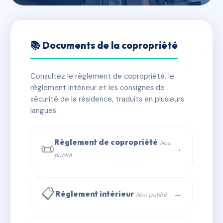
🇫🇷 RFRAH9117680
Résidences Elégance et
📚 Documents de la copropriété
Crystal
Consultez le règlement de copropriété, le
📍 9 lot le privilege 97150 Saint-Martin
règlement intérieur et les consignes de
✓ Immatriculée
🏠 127 lots
🏗 6 bâtiment(s)
sécurité de la résidence, traduits en plusieurs
langues.
📞 Contacter Syndic Digital
💬 WhatsApp
Règlement de copropriété
Non
📜
✉ Email
→
publié
📋
→
Règlement intérieur
Non publié