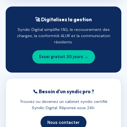
🚀 Digitalisez la gestion
Syndic Digital simplifie l'AG, le recouvrement des
charges, la conformité ALUR et la communication
résidents.
Essai gratuit 30 jours →
📞 Besoin d'un syndic pro ?
Trouvez ou devenez un cabinet syndic certifié
Syndic Digital. Réponse sous 24h.
Nous contacter