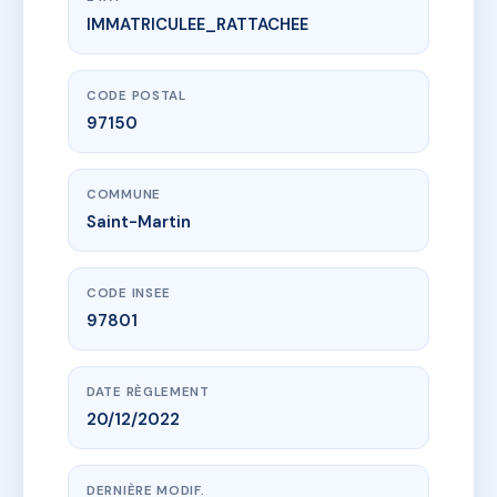
IMMATRICULEE_RATTACHEE
www.vme.plus/AH9117680
Résidences Elégance et Crystal
9 lot le privilege
97150 Saint-Martin
CODE POSTAL
97150
COMMUNE
Saint-Martin
CODE INSEE
97801
DATE RÈGLEMENT
20/12/2022
DERNIÈRE MODIF.