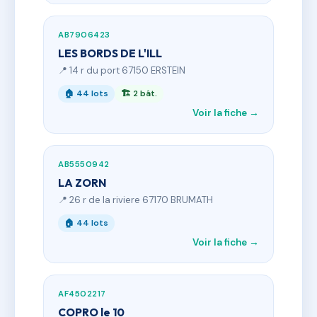
AB7906423
LES BORDS DE L'ILL
📍 14 r du port 67150 ERSTEIN
🏠 44 lots
🏗 2 bât.
Voir la fiche →
AB5550942
LA ZORN
📍 26 r de la riviere 67170 BRUMATH
🏠 44 lots
Voir la fiche →
AF4502217
COPRO le 10