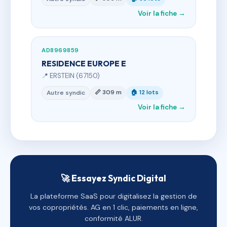
Voir la fiche →
AD8969859
RESIDENCE EUROPE E
📍 ERSTEIN (67150)
📏 309 m
🏠 12 lots
Autre syndic
Voir la fiche →
🚀 Essayez Syndic Digital
La plateforme SaaS pour digitalisez la gestion de
vos copropriétés. AG en 1 clic, paiements en ligne,
conformité ALUR.