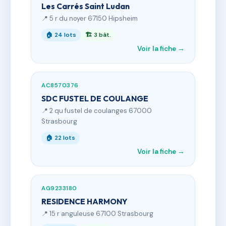
Les Carrés Saint Ludan
📍 5 r du noyer 67150 Hipsheim
🏠 24 lots
🏗 3 bât.
Voir la fiche →
AC8570376
SDC FUSTEL DE COULANGE
📍 2 qu fustel de coulanges 67000
Strasbourg
🏠 22 lots
Voir la fiche →
AG9233180
RESIDENCE HARMONY
📍 15 r anguleuse 67100 Strasbourg