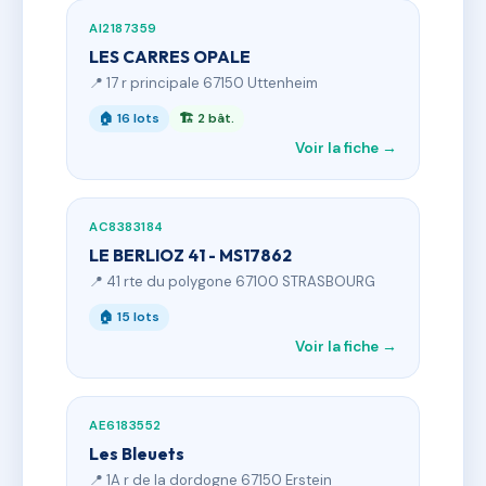
AI2187359
LES CARRES OPALE
📍 17 r principale 67150 Uttenheim
🏠 16 lots
🏗 2 bât.
Voir la fiche →
AC8383184
LE BERLIOZ 41 - MS17862
📍 41 rte du polygone 67100 STRASBOURG
🏠 15 lots
Voir la fiche →
AE6183552
Les Bleuets
📍 1A r de la dordogne 67150 Erstein