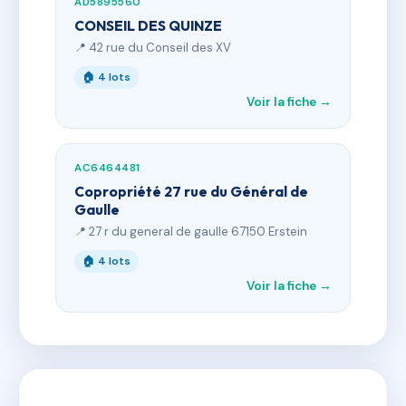
AD5895560
CONSEIL DES QUINZE
📍 42 rue du Conseil des XV
🏠 4 lots
Voir la fiche →
AC6464481
Copropriété 27 rue du Général de
Gaulle
📍 27 r du general de gaulle 67150 Erstein
🏠 4 lots
Voir la fiche →