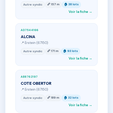
📏 157 m
🏠 38 lots
Autre syndic
Voir la fiche →
AD7544166
ALCINA
📍 Erstein (67150)
📏 171 m
🏠 93 lots
Autre syndic
Voir la fiche →
AB8762197
COTE OBERTOR
📍 Erstein (67150)
📏 189 m
🏠 32 lots
Autre syndic
Voir la fiche →