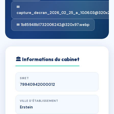
✉
capture_decran_2026_02_25_a_10.06.03@320x249
✉ 1b85948b1732006242@320x97.webp
🏛
Informations du cabinet
SIRET
79940942000012
VILLE D'ÉTABLISSEMENT
Erstein