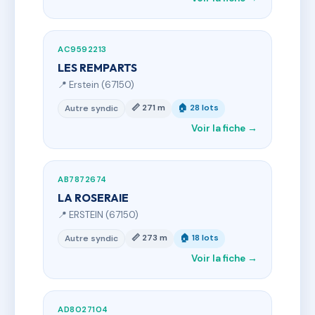
AC9592213
LES REMPARTS
📍 Erstein (67150)
📏 271 m
🏠 28 lots
Autre syndic
Voir la fiche →
AB7872674
LA ROSERAIE
📍 ERSTEIN (67150)
📏 273 m
🏠 18 lots
Autre syndic
Voir la fiche →
AD8027104