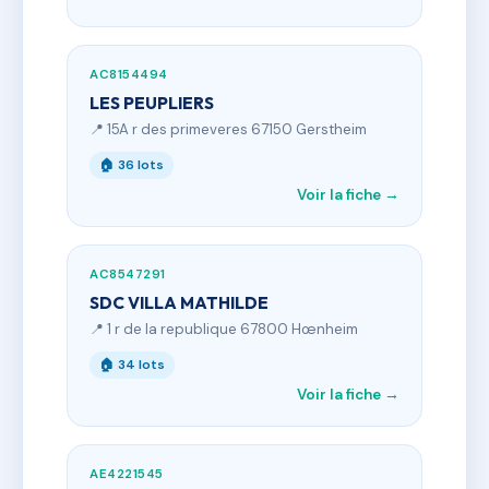
AC8154494
LES PEUPLIERS
📍 15A r des primeveres 67150 Gerstheim
🏠 36 lots
Voir la fiche →
AC8547291
SDC VILLA MATHILDE
📍 1 r de la republique 67800 Hœnheim
🏠 34 lots
Voir la fiche →
AE4221545