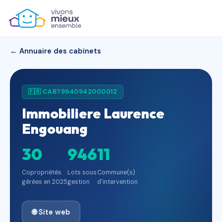
← Annuaire des cabinets
🇫🇷 CAB79940942000012
Immobiliere Laurence
Engouang
30
946
11
Copropriétés
Lots sous
Commune(s)
gérées en 2025
gestion
d'intervention
🌐 Site web