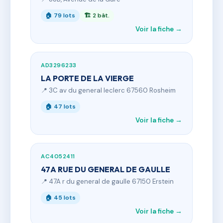
🏠 79 lots
🏗 2 bât.
Voir la fiche →
AD3296233
LA PORTE DE LA VIERGE
📍 3C av du general leclerc 67560 Rosheim
🏠 47 lots
Voir la fiche →
AC4052411
47A RUE DU GENERAL DE GAULLE
📍 47A r du general de gaulle 67150 Erstein
🏠 45 lots
Voir la fiche →