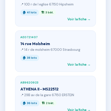
📍 10D r de l eglise 67150 Hipsheim
🏠 41 lots
🏗 3 bât.
Voir la fiche →
AE0721407
14 rue Molsheim
📍 14 r de molsheim 67000 Strasbourg
🏠 38 lots
Voir la fiche →
AB9620923
ATHENA II - MS22512
📍 29B av de la gare 67150 ERSTEIN
🏠 36 lots
🏗 2 bât.
Voir la fiche →