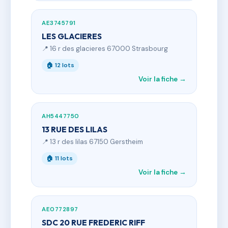
AE3745791
LES GLACIERES
📍 16 r des glacieres 67000 Strasbourg
🏠 12 lots
Voir la fiche →
AH5447750
13 RUE DES LILAS
📍 13 r des lilas 67150 Gerstheim
🏠 11 lots
Voir la fiche →
AE0772897
SDC 20 RUE FREDERIC RIFF