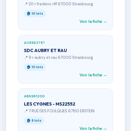
📍 20 r frederic riff 67000 Strasbourg
🏠 10 lots
Voir la fiche →
AC8562787
SDC AUBRY ET RAU
📍 9 r aubry et rau 67000 Strasbourg
🏠 10 lots
Voir la fiche →
AB9981200
LES CYGNES - MS22552
📍 7 RUE DES FOULQUES 67150 ERSTEIN
🏠 8 lots
Voir la fiche →