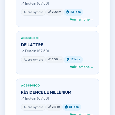
📍 Erstein (67150)
📏 202 m
🏠 23 lots
Autre syndic
Voir la fiche →
AD5336870
DE LATTRE
📍 Erstein (67150)
📏 209 m
🏠 17 lots
Autre syndic
Voir la fiche →
AC6898100
RÉSIDENCE LE MILLÉNIUM
📍 Erstein (67150)
📏 213 m
🏠 81 lots
Autre syndic
Voir la fiche →