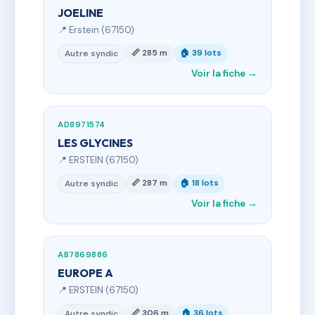
JOELINE
📍 Erstein (67150)
📏 285 m
🏠 39 lots
Autre syndic
Voir la fiche →
AD8971574
LES GLYCINES
📍 ERSTEIN (67150)
📏 287 m
🏠 18 lots
Autre syndic
Voir la fiche →
AB7869886
EUROPE A
📍 ERSTEIN (67150)
📏 306 m
🏠 36 lots
Autre syndic