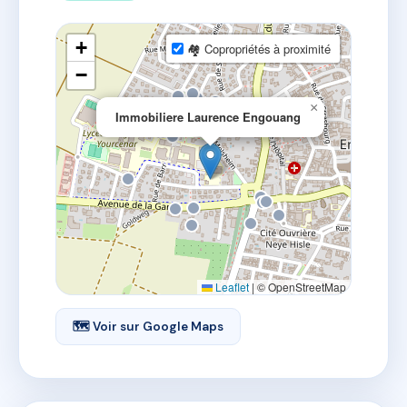
+
🏘 Copropriétés à proximité
−
×
Immobiliere Laurence Engouang
Leaflet
|
© OpenStreetMap
🗺 Voir sur Google Maps