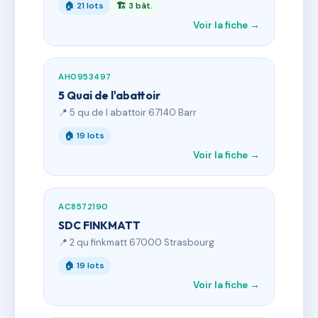
🏠 21 lots
🏗 3 bât.
Voir la fiche →
AH0953497
5 Quai de l'abattoir
📍 5 qu de l abattoir 67140 Barr
🏠 19 lots
Voir la fiche →
AC8572190
SDC FINKMATT
📍 2 qu finkmatt 67000 Strasbourg
🏠 19 lots
Voir la fiche →