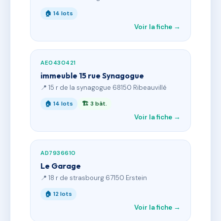
🏠 14 lots
Voir la fiche →
AE0430421
immeuble 15 rue Synagogue
📍 15 r de la synagogue 68150 Ribeauvillé
🏠 14 lots
🏗 3 bât.
Voir la fiche →
AD7936610
Le Garage
📍 18 r de strasbourg 67150 Erstein
🏠 12 lots
Voir la fiche →