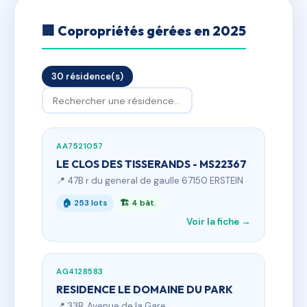
🏢 Copropriétés gérées en 2025
30 résidence(s)
AA7521057
LE CLOS DES TISSERANDS - MS22367
📍 47B r du general de gaulle 67150 ERSTEIN
🏠 253 lots
🏗 4 bât.
Voir la fiche →
AG4128583
RESIDENCE LE DOMAINE DU PARK
📍 33B, Avenue de la Gare