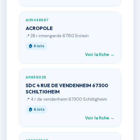
AH5448667
ACROPOLE
📍 2B r irmengarde 67150 Erstein
🏠 8 lots
Voir la fiche →
AI1659028
SDC 4 RUE DE VENDENHEIM 67300
SCHILTIGHEIM
📍 4 r de vendenheim 67300 Schiltigheim
🏠 6 lots
Voir la fiche →