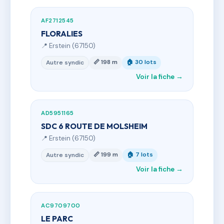
AF2712545
FLORALIES
📍 Erstein (67150)
📏 198 m
🏠 30 lots
Autre syndic
Voir la fiche →
AD5951165
SDC 6 ROUTE DE MOLSHEIM
📍 Erstein (67150)
📏 199 m
🏠 7 lots
Autre syndic
Voir la fiche →
AC9709700
LE PARC