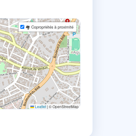
🏘 Copropriétés à proximité
Leaflet
|
© OpenStreetMap