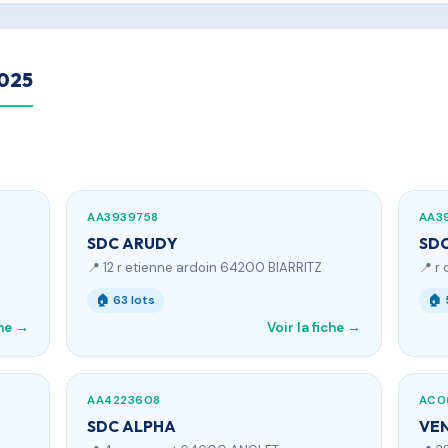
2025
AA3939758
AA3
SDC ARUDY
SD
📍 12 r etienne ardoin 64200 BIARRITZ
📍 r
🏠 63 lots
🏠 
che →
Voir la fiche →
AA4223608
AC0
SDC ALPHA
VEN