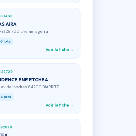
863463
AS AIRA
HETZE 700 chemin agerra
16 lots
Voir la fiche →
422729
IDENCE ENE ETCHEA
9 av de londres 64200 BIARRITZ
14 lots
Voir la fiche →
892879
KEA