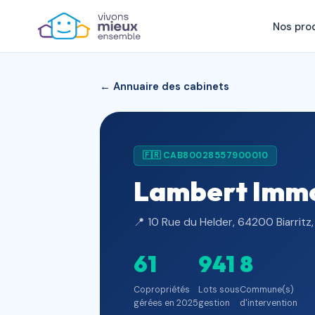
Nos pro
← Annuaire des cabinets
🇫🇷 CAB80028557900010
Lambert Immob
📍 10 Rue du Helder, 64200 Biarritz
61
941
8
Copropriétés
Lots sous
Commune(s)
gérées en 2025
gestion
d'intervention