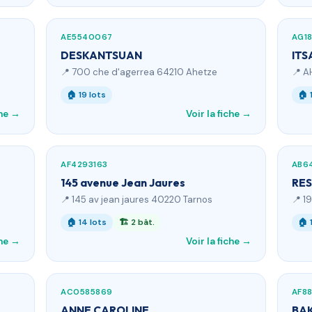
AE5540067
AG1
DESKANTSUAN
ITS
📍 700 che d'agerrea 64210 Ahetze
📍 A
🏠 19 lots
🏠 
che →
Voir la fiche →
AF4293163
AB6
145 avenue Jean Jaures
RES
📍 145 av jean jaures 40220 Tarnos
📍 1
🏠 14 lots
🏗 2 bât.
🏠 
che →
Voir la fiche →
AC0585869
AF8
ANNE CAROLINE
BA