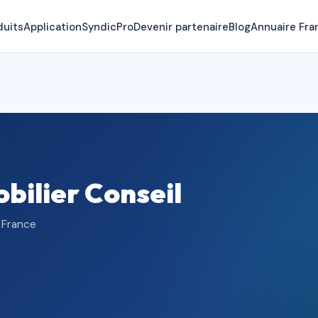
duits
Application
SyndicPro
Devenir partenaire
Blog
Annuaire Fra
ilier Conseil
, France