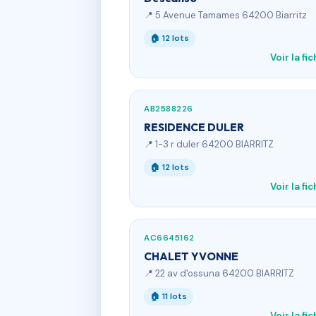
📍 5 Avenue Tamames 64200 Biarritz
🏠 12 lots
Voir la fi
AB2588226
RESIDENCE DULER
📍 1-3 r duler 64200 BIARRITZ
🏠 12 lots
Voir la fi
AC6645162
CHALET YVONNE
📍 22 av d'ossuna 64200 BIARRITZ
🏠 11 lots
Voir la fi