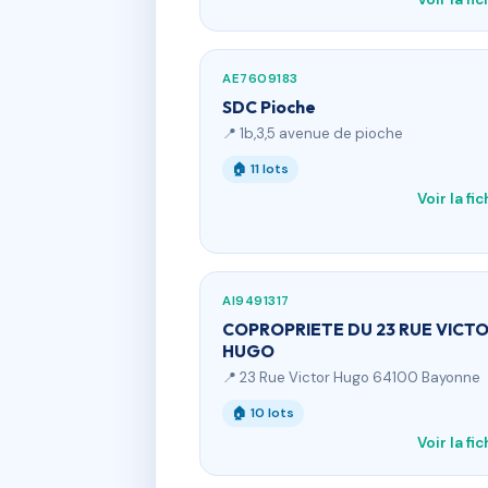
AE7609183
SDC Pioche
📍 1b,3,5 avenue de pioche
🏠 11 lots
Voir la fi
AI9491317
COPROPRIETE DU 23 RUE VICT
HUGO
📍 23 Rue Victor Hugo 64100 Bayonne
🏠 10 lots
Voir la fi