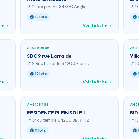
📍 11 r de pinane 64600 Anglet
📍 1
🏠 12 lots
🏠 
che →
Voir la fiche →
AJ3499696
AE4
SDC 9 rue Larralde
Vil
📍 9 Rue Larralde 64200 Biarritz
📍 1
🏠 12 lots
🏠 
che →
Voir la fiche →
AA6128466
AH91
RESIDENCE PLEIN SOLEIL
BID
📍 3r du temple 64200 BIARRITZ
📍 1
🏠 11 lots
🏠 
che →
Voir la fiche →