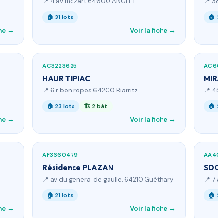
📍 4 av mozart 64600 ANGLET
📍 3
🏠 31 lots
🏠 
che →
Voir la fiche →
AC3223625
AC6
HAUR TIPIAC
MI
📍 6 r bon repos 64200 Biarritz
📍 4
🏠 23 lots
🏗 2 bât.
🏠 
che →
Voir la fiche →
AF3660479
AA4
Résidence PLAZAN
SD
📍 av du general de gaulle, 64210 Guéthary
📍 7
🏠 21 lots
🏠 
che →
Voir la fiche →