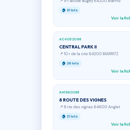
📍 9 r alcide augey 64200 Biarritz
🏠 31 lots
Voir la fi
AC4052098
CENTRAL PARK II
📍 10 r de la cite 64200 BIARRITZ
🏠 26 lots
Voir la fi
AH1360288
8 ROUTE DES VIGNES
📍 8 rte des vignes 64600 Anglet
🏠 21 lots
Voir la fi