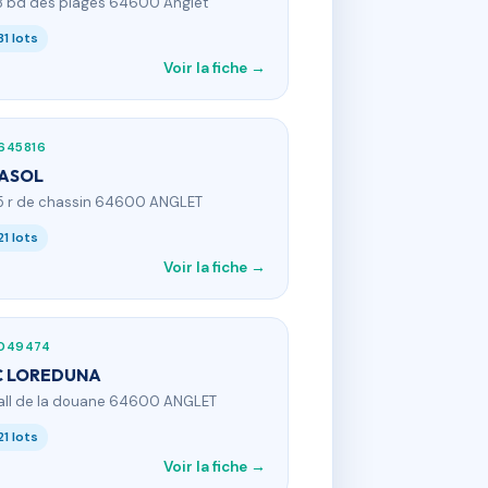
8 bd des plages 64600 Anglet
31 lots
Voir la fiche →
645816
RASOL
5 r de chassin 64600 ANGLET
21 lots
Voir la fiche →
049474
C LOREDUNA
 all de la douane 64600 ANGLET
21 lots
Voir la fiche →