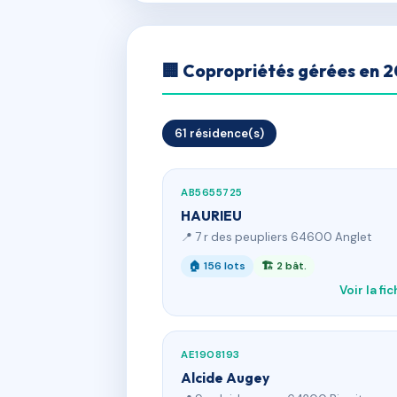
🏢 Copropriétés gérées en 
61 résidence(s)
AB5655725
HAURIEU
📍 7 r des peupliers 64600 Anglet
🏠 156 lots
🏗 2 bât.
Voir la fi
AE1908193
Alcide Augey