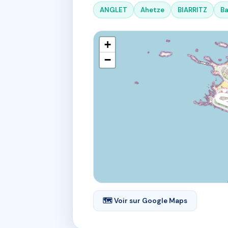
ANGLET
Ahetze
BIARRITZ
B
+
−
🗺 Voir sur Google Maps