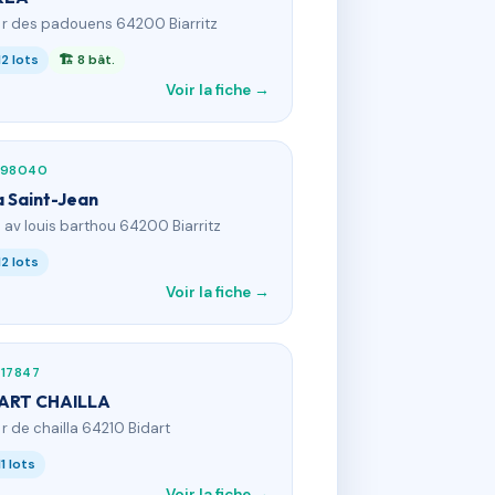
8 r des padouens 64200 Biarritz
12 lots
🏗 8 bât.
Voir la fiche →
198040
la Saint-Jean
0 av louis barthou 64200 Biarritz
12 lots
Voir la fiche →
17847
ART CHAILLA
8 r de chailla 64210 Bidart
11 lots
Voir la fiche →