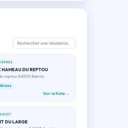
929932
C HAMEAU DU REPTOU
 du reptou, 64200 Biarritz
56 lots
Voir la fiche →
641217
T DU LARGE