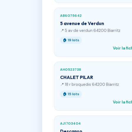
AB6075642
5 avenue de Verdun
📍 5 av de verdun 64200 Biarritz
🏠 19 lots
Voir la fi
AH0523738
CHALET PILAR
📍 18 r broquedis 64200 Biarritz
🏠 15 lots
Voir la fi
AJ1703404
Descanso