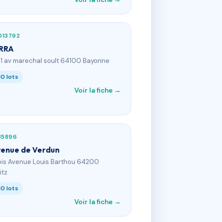
013792
RRA
01 av marechal soult 64100 Bayonne
10 lots
Voir la fiche →
35896
venue de Verdun
bis Avenue Louis Barthou 64200
itz
10 lots
Voir la fiche →