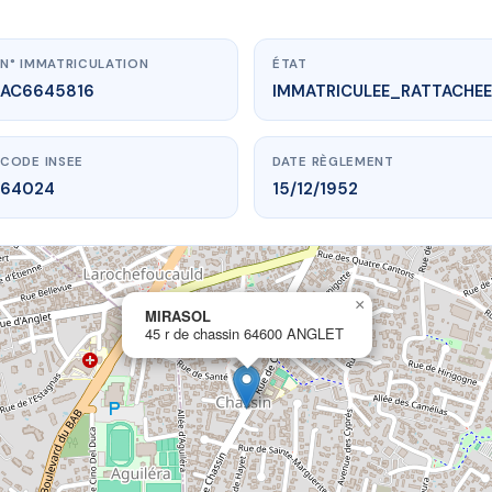
N° IMMATRICULATION
ÉTAT
AC6645816
IMMATRICULEE_RATTACHEE
CODE INSEE
DATE RÈGLEMENT
64024
15/12/1952
×
vme.plus/AC6645816
MIRASOL
45 r de chassin 64600 ANGLET
MIRASOL
e chassin
64600 ANGLET