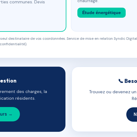
chauffage.
arties communes. Devis
Étude énergétique
eul destinataire de vos coordonnées. Service de mise en relation Syndic Digital
confidentialité).
gestion
📞 Beso
uvrement des charges, la
Trouvez ou devenez un c
cation résidents.
Ré
ours →
N