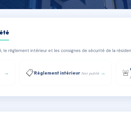
iété
le règlement intérieur et les consignes de sécurité de la résidenc
âtiment(s)
📋
🚨
→
→
Règlement intérieur
Non publié
 WhatsApp
✉ Email
té
rue Saint-Honoré, 75001 Paris - Tél. : +33 6 51 11 56 90 - 
AC6645816
🇫🇷
ww.syndic.digital - E-mail : syndic.digital@gmail.c