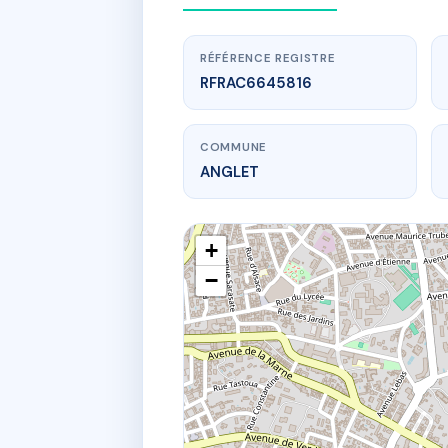
RÉFÉRENCE REGISTRE
RFRAC6645816
COMMUNE
ANGLET
+
−
www.
45 r d