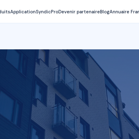
duits
Application
SyndicPro
Devenir partenaire
Blog
Annuaire Fra