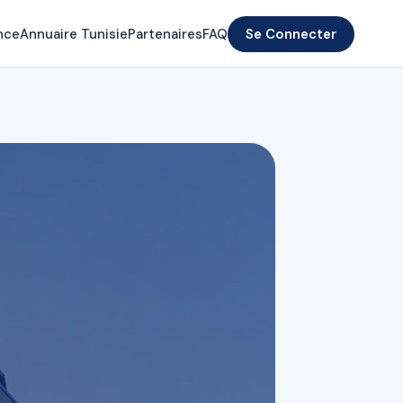
nce
Annuaire Tunisie
Partenaires
FAQ
Se Connecter