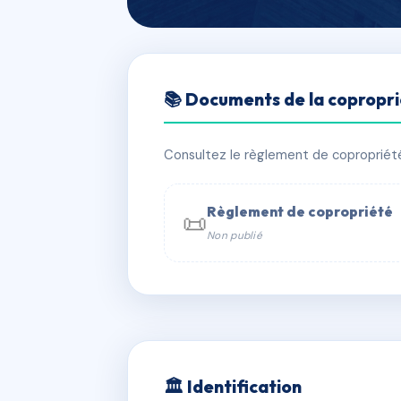
🇫🇷 RFRAC6645816
📚 Documents de la copropr
MIRASOL
📍 45 r de chassin 64600 ANGLET
Consultez le règlement de copropriété, 
✓ Immatriculée
🏠 21 lots
🏗 1 b
Règlement de copropriété
📜
Non publié
📞 Contacter Syndic Digital

Coproprié
229 
N°
w
🏛 Identification