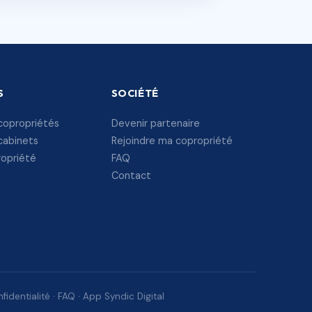
S
SOCIÉTÉ
copropriétés
Devenir partenaire
cabinets
Rejoindre ma copropriété
ropriété
FAQ
Contact
fidentialité
·
FAQ
·
App Syndic Digital