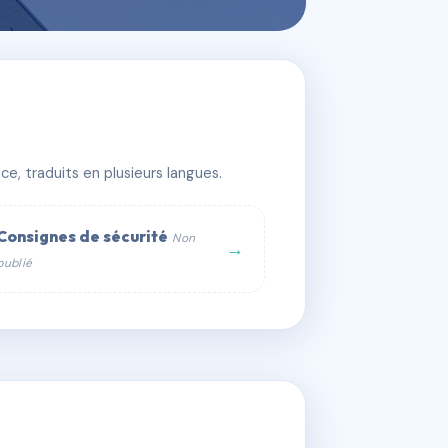
e, traduits en plusieurs langues.
Consignes de sécurité
Non
→
publié
web :
om