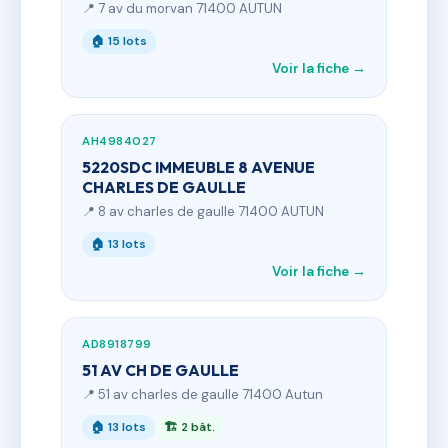
📍 7 av du morvan 71400 AUTUN
🏠 15 lots
Voir la fiche →
AH4984027
5220SDC IMMEUBLE 8 AVENUE
CHARLES DE GAULLE
📍 8 av charles de gaulle 71400 AUTUN
🏠 13 lots
Voir la fiche →
AD8918799
51 AV CH DE GAULLE
📍 51 av charles de gaulle 71400 Autun
🏠 13 lots
🏗 2 bât.