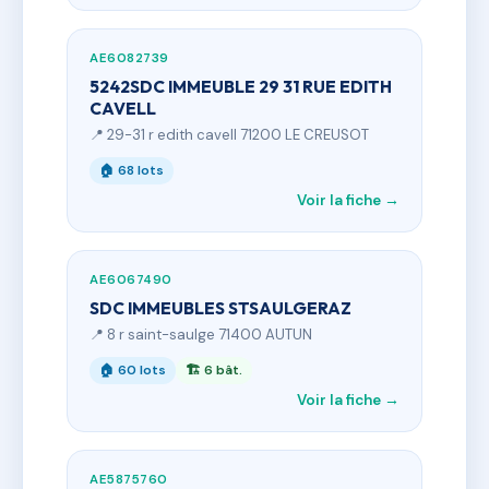
AE6082739
5242SDC IMMEUBLE 29 31 RUE EDITH
CAVELL
📍 29-31 r edith cavell 71200 LE CREUSOT
🏠 68 lots
Voir la fiche →
AE6067490
SDC IMMEUBLES STSAULGERAZ
📍 8 r saint-saulge 71400 AUTUN
🏠 60 lots
🏗 6 bât.
Voir la fiche →
AE5875760