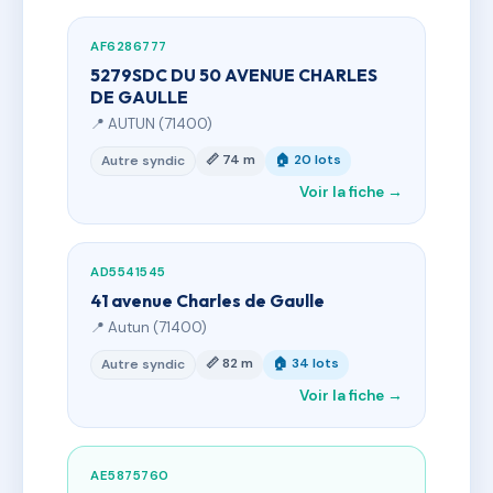
AF6286777
5279SDC DU 50 AVENUE CHARLES
DE GAULLE
📍 AUTUN (71400)
📏 74 m
🏠 20 lots
Autre syndic
Voir la fiche →
AD5541545
41 avenue Charles de Gaulle
📍 Autun (71400)
📏 82 m
🏠 34 lots
Autre syndic
Voir la fiche →
AE5875760