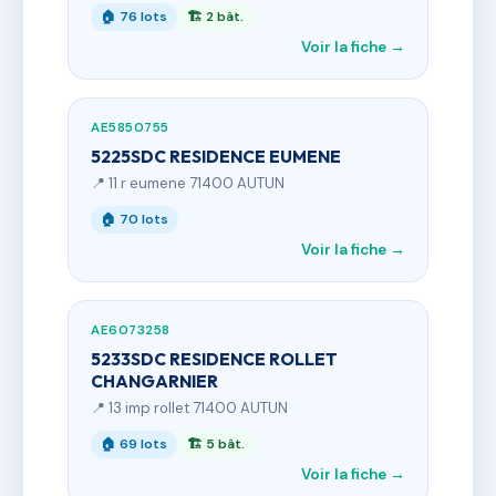
🏠 76 lots
🏗 2 bât.
Voir la fiche →
AE5850755
5225SDC RESIDENCE EUMENE
📍 11 r eumene 71400 AUTUN
🏠 70 lots
Voir la fiche →
AE6073258
5233SDC RESIDENCE ROLLET
CHANGARNIER
📍 13 imp rollet 71400 AUTUN
🏠 69 lots
🏗 5 bât.
Voir la fiche →