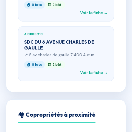
🏠 9 lots
🏗 2 bât.
Voir la fiche →
AI3888013
SDC DU 6 AVENUE CHARLES DE
GAULLE
📍 6 av charles de gaulle 71400 Autun
🏠 6 lots
🏗 2 bât.
Voir la fiche →
🏘 Copropriétés à proximité