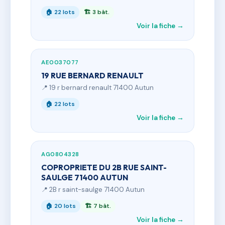
🏠 22 lots
🏗 3 bât.
Voir la fiche →
AE0037077
19 RUE BERNARD RENAULT
📍 19 r bernard renault 71400 Autun
🏠 22 lots
Voir la fiche →
AG0804328
COPROPRIETE DU 2B RUE SAINT-
SAULGE 71400 AUTUN
📍 2B r saint-saulge 71400 Autun
🏠 20 lots
🏗 7 bât.
Voir la fiche →