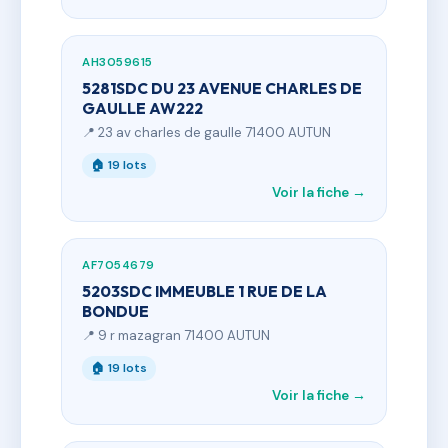
AH3059615
5281SDC DU 23 AVENUE CHARLES DE
GAULLE AW222
📍 23 av charles de gaulle 71400 AUTUN
🏠 19 lots
Voir la fiche →
AF7054679
5203SDC IMMEUBLE 1 RUE DE LA
BONDUE
📍 9 r mazagran 71400 AUTUN
🏠 19 lots
Voir la fiche →