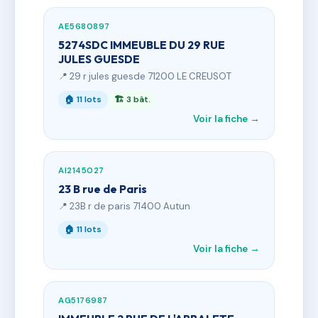
AE5680897
5274SDC IMMEUBLE DU 29 RUE
JULES GUESDE
📍 29 r jules guesde 71200 LE CREUSOT
🏠 11 lots
🏗 3 bât.
Voir la fiche →
AI2145027
23 B rue de Paris
📍 23B r de paris 71400 Autun
🏠 11 lots
Voir la fiche →
AG5176987