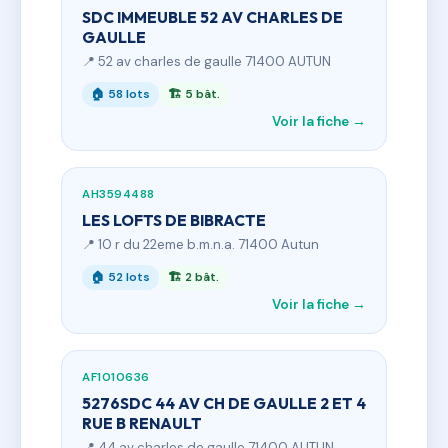
SDC IMMEUBLE 52 AV CHARLES DE
GAULLE
📍 52 av charles de gaulle 71400 AUTUN
🏠 58 lots
🏗 5 bât.
Voir la fiche →
AH3594488
LES LOFTS DE BIBRACTE
📍 10 r du 22eme b.m.n.a. 71400 Autun
🏠 52 lots
🏗 2 bât.
Voir la fiche →
AF1010636
5276SDC 44 AV CH DE GAULLE 2 ET 4
RUE B RENAULT
📍 44 av charles de gaulle 71400 AUTUN