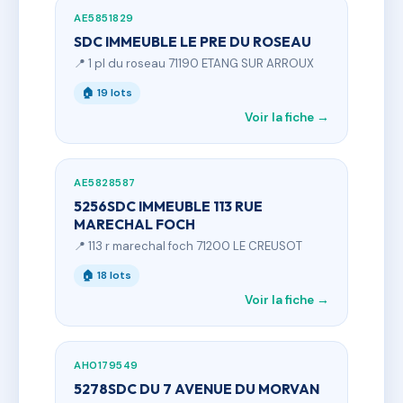
AE5851829
SDC IMMEUBLE LE PRE DU ROSEAU
📍 1 pl du roseau 71190 ETANG SUR ARROUX
🏠 19 lots
Voir la fiche →
AE5828587
5256SDC IMMEUBLE 113 RUE
MARECHAL FOCH
📍 113 r marechal foch 71200 LE CREUSOT
🏠 18 lots
Voir la fiche →
AH0179549
5278SDC DU 7 AVENUE DU MORVAN