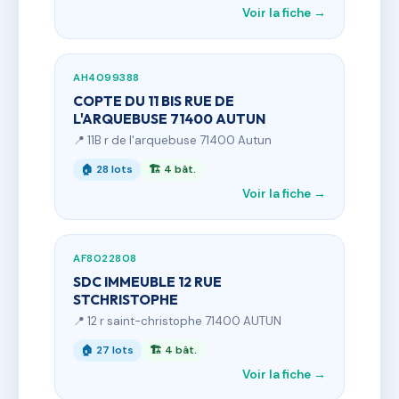
Voir la fiche →
AH4099388
COPTE DU 11 BIS RUE DE
L'ARQUEBUSE 71400 AUTUN
📍 11B r de l'arquebuse 71400 Autun
🏠 28 lots
🏗 4 bât.
Voir la fiche →
AF8022808
SDC IMMEUBLE 12 RUE
STCHRISTOPHE
📍 12 r saint-christophe 71400 AUTUN
🏠 27 lots
🏗 4 bât.
Voir la fiche →