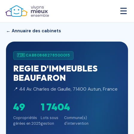
☰
← Annuaire des cabinets
🇫🇷 CAB80868278500015
REGIE D'IMMEUBLES
BEAUFARON
📍 44 Av. Charles de Gaulle, 71400 Autun, France
49
1 740
4
Copropriétés
Lots sous
Commune(s)
gérées en 2025
gestion
d'intervention