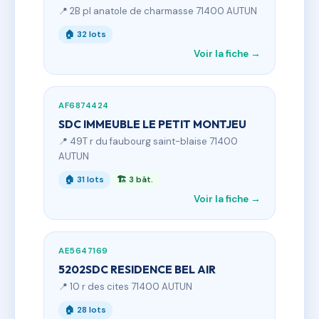
📍 2B pl anatole de charmasse 71400 AUTUN
🏠 32 lots
Voir la fiche →
AF6874424
SDC IMMEUBLE LE PETIT MONTJEU
📍 49T r du faubourg saint-blaise 71400
AUTUN
🏠 31 lots
🏗 3 bât.
Voir la fiche →
AE5647169
5202SDC RESIDENCE BEL AIR
📍 10 r des cites 71400 AUTUN
🏠 28 lots