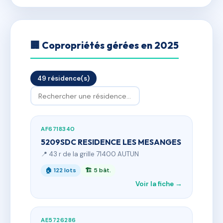
🏢 Copropriétés gérées en 2025
49 résidence(s)
AF6718340
5209SDC RESIDENCE LES MESANGES
📍 43 r de la grille 71400 AUTUN
🏠 122 lots
🏗 5 bât.
Voir la fiche →
AE5726286