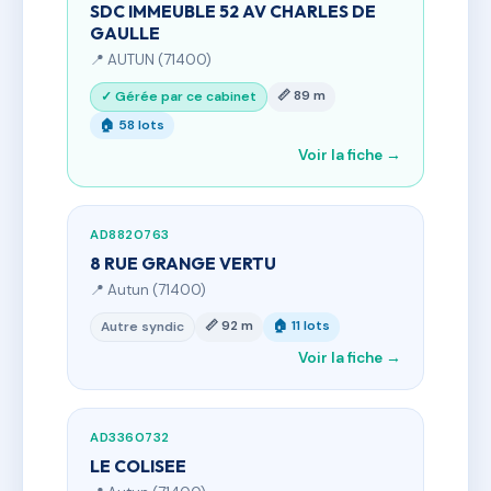
SDC IMMEUBLE 52 AV CHARLES DE
GAULLE
📍 AUTUN (71400)
📏 89 m
✓ Gérée par ce cabinet
🏠 58 lots
Voir la fiche →
AD8820763
8 RUE GRANGE VERTU
📍 Autun (71400)
📏 92 m
🏠 11 lots
Autre syndic
Voir la fiche →
AD3360732
LE COLISEE