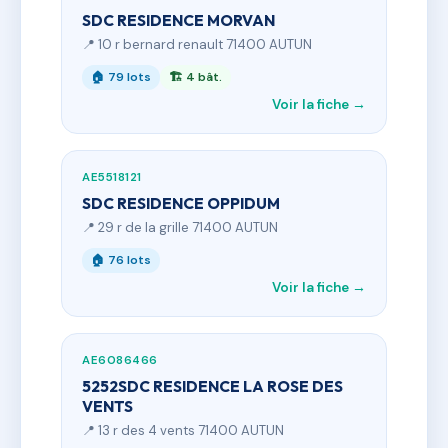
SDC RESIDENCE MORVAN
📍 10 r bernard renault 71400 AUTUN
🏠 79 lots
🏗 4 bât.
Voir la fiche →
AE5518121
SDC RESIDENCE OPPIDUM
📍 29 r de la grille 71400 AUTUN
🏠 76 lots
Voir la fiche →
AE6086466
5252SDC RESIDENCE LA ROSE DES
VENTS
📍 13 r des 4 vents 71400 AUTUN