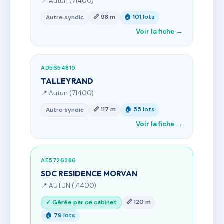
📍 Autun (71400)
📏 98 m
🏠 101 lots
Autre syndic
Voir la fiche →
AD5654819
TALLEYRAND
📍 Autun (71400)
📏 117 m
🏠 55 lots
Autre syndic
Voir la fiche →
AE5726286
SDC RESIDENCE MORVAN
📍 AUTUN (71400)
📏 120 m
✓ Gérée par ce cabinet
🏠 79 lots