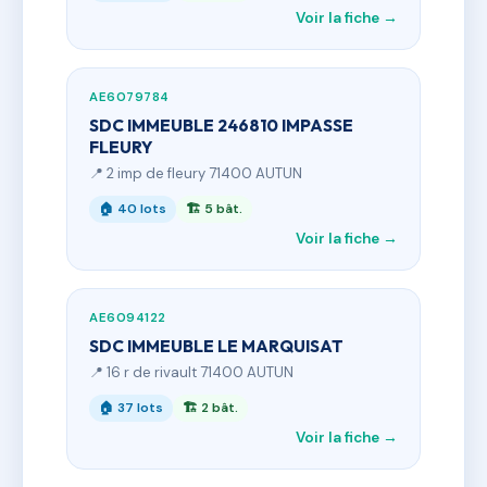
Voir la fiche →
AE6079784
SDC IMMEUBLE 246810 IMPASSE
FLEURY
📍 2 imp de fleury 71400 AUTUN
🏠 40 lots
🏗 5 bât.
Voir la fiche →
AE6094122
SDC IMMEUBLE LE MARQUISAT
📍 16 r de rivault 71400 AUTUN
🏠 37 lots
🏗 2 bât.
Voir la fiche →