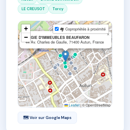
LE CREUSOT
Torcy
+
🏘 Copropriétés à proximité
×
−
REGIE D'IMMEUBLES BEAUFARON
44 Av. Charles de Gaulle, 71400 Autun, France
Leaflet
|
© OpenStreetMap
🗺 Voir sur Google Maps