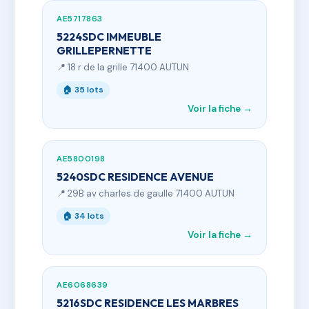
AE5717863
5224SDC IMMEUBLE
GRILLEPERNETTE
📍 18 r de la grille 71400 AUTUN
🏠 35 lots
Voir la fiche →
AE5800198
5240SDC RESIDENCE AVENUE
📍 29B av charles de gaulle 71400 AUTUN
🏠 34 lots
Voir la fiche →
AE6068639
5216SDC RESIDENCE LES MARBRES