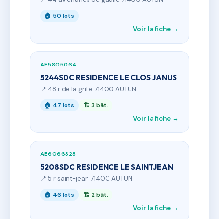
🏠 50 lots
Voir la fiche →
AE5805064
5244SDC RESIDENCE LE CLOS JANUS
📍 48 r de la grille 71400 AUTUN
🏠 47 lots
🏗 3 bât.
Voir la fiche →
AE6066328
5208SDC RESIDENCE LE SAINTJEAN
📍 5 r saint-jean 71400 AUTUN
🏠 46 lots
🏗 2 bât.
Voir la fiche →