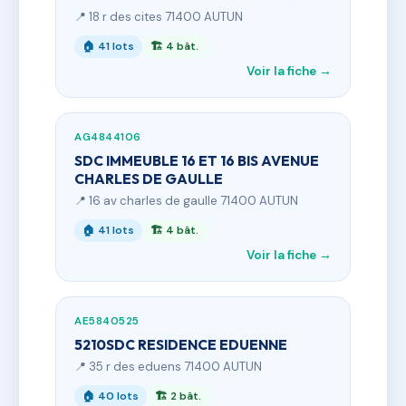
📍 18 r des cites 71400 AUTUN
🏠 41 lots
🏗 4 bât.
Voir la fiche →
AG4844106
SDC IMMEUBLE 16 ET 16 BIS AVENUE
CHARLES DE GAULLE
📍 16 av charles de gaulle 71400 AUTUN
🏠 41 lots
🏗 4 bât.
Voir la fiche →
AE5840525
5210SDC RESIDENCE EDUENNE
📍 35 r des eduens 71400 AUTUN
🏠 40 lots
🏗 2 bât.