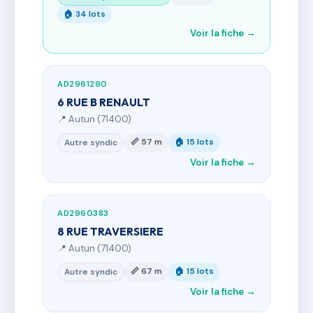
🏠 34 lots
Voir la fiche →
AD2961290
6 RUE B RENAULT
📍 Autun (71400)
📏 57 m
🏠 15 lots
Autre syndic
Voir la fiche →
AD2960383
8 RUE TRAVERSIERE
📍 Autun (71400)
📏 67 m
🏠 15 lots
Autre syndic
Voir la fiche →