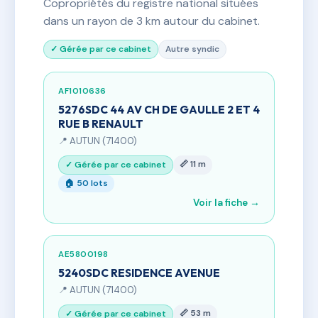
Copropriétés du registre national situées
dans un rayon de 3 km autour du cabinet.
✓ Gérée par ce cabinet
Autre syndic
AF1010636
5276SDC 44 AV CH DE GAULLE 2 ET 4
RUE B RENAULT
📍 AUTUN (71400)
📏 11 m
✓ Gérée par ce cabinet
🏠 50 lots
Voir la fiche →
AE5800198
5240SDC RESIDENCE AVENUE
📍 AUTUN (71400)
📏 53 m
✓ Gérée par ce cabinet