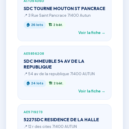
AI7094360
SDC TOURNE MOUTON ST PANCRACE
📍 3 Rue Saint Pancrace 71400 Autun
🏠 26 lots
🏗 2 bât.
Voir la fiche →
AE5856208
SDC IMMEUBLE 54 AV DE LA
REPUBLIQUE
📍 54 av de la republique 71400 AUTUN
🏠 24 lots
🏗 2 bât.
Voir la fiche →
AE5719273
5227SDC RESIDENCE DE LA HALLE
📍 12 r des cites 71400 AUTUN