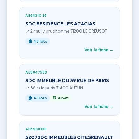
AE5831045
SDC RESIDENCE LES ACACIAS
📍 2 r sully prudhomme 71200 LE CREUSOT
🏠 45 lots
Voir la fiche →
AE5847553
SDC IMMEUBLE DU 39 RUE DE PARIS
📍 39 r de paris 71400 AUTUN
🏠 43 lots
🏗 4 bât.
Voir la fiche →
AE5913058
5207SDC IMMEUBLES CITESRENAULT