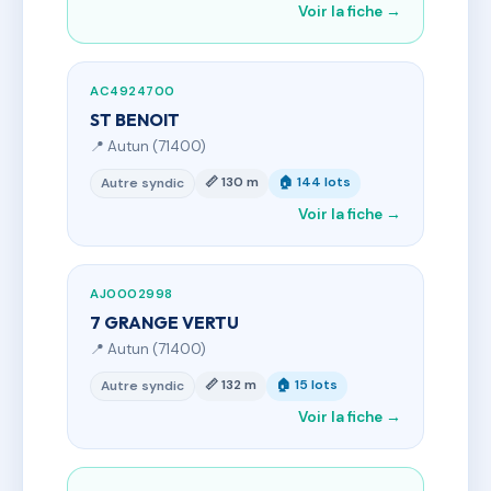
Voir la fiche →
AC4924700
ST BENOIT
📍 Autun (71400)
📏 130 m
🏠 144 lots
Autre syndic
Voir la fiche →
AJ0002998
7 GRANGE VERTU
📍 Autun (71400)
📏 132 m
🏠 15 lots
Autre syndic
Voir la fiche →