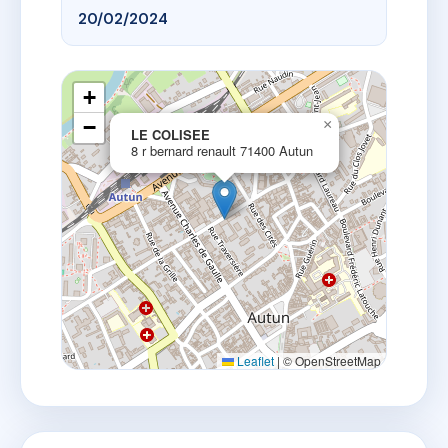
20/02/2024
+
−
×
LE COLISEE
8 r bernard renault 71400 Autun
Leaflet
|
© OpenStreetMap