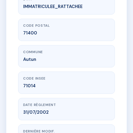
IMMATRICULEE_RATTACHEE
www.vme.plus/AD3360732
LE COLISEE
8 r bernard renault
71400 Autun
CODE POSTAL
71400
COMMUNE
Autun
CODE INSEE
71014
DATE RÈGLEMENT
31/07/2002
DERNIÈRE MODIF.