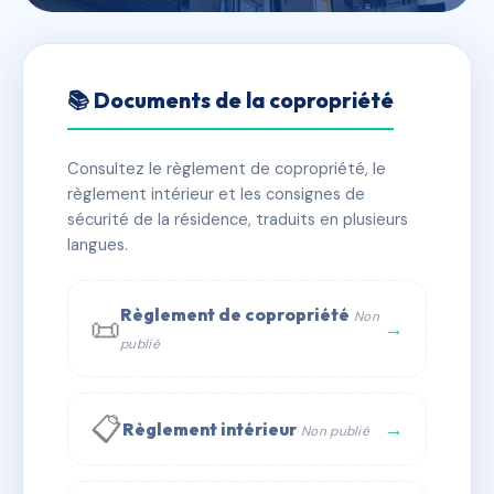
🇫🇷 RFRAD3360732
LE COLISEE
📚 Documents de la copropriété
📍 8 r bernard renault 71400 Autun
Consultez le règlement de copropriété, le
✓ Immatriculée
🏠 101 lots
🏗 2 bâtiment(s)
règlement intérieur et les consignes de
sécurité de la résidence, traduits en plusieurs
langues.
📞 Contacter Syndic Digital
💬 WhatsApp
✉ Email
Règlement de copropriété
Non
📜
→
publié
📋
→
Règlement intérieur
Non publié